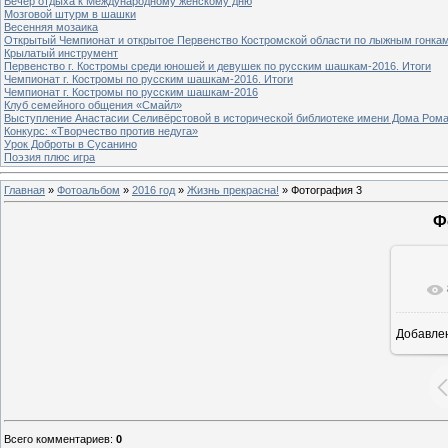
Вечер отдыха к Международному женскому дню
Мозговой штурм в шашки
Весенняя мозаика
Открытый Чемпионат и открытое Первенство Костромской области по лыжным гонка
Крылатый инструмент
Первенство г. Костромы среди юношей и девушек по русским шашкам-2016. Итоги
Чемпионат г. Костромы по русским шашкам-2016. Итоги
Чемпионат г. Костромы по русским шашкам-2016
Клуб семейного общения «Смайл»
Выступление Анастасии Селивёрстовой в исторической библиотеке имени Дома Ром
Конкурс: «Творчество против недуга»
Урок Доброты в Сусанино
Поэзия плюс игра
Главная
»
Фотоальбом
»
2016 год
»
Жизнь прекрасна!
» Фотография 3
Ф
Добавле
8
Всего комментариев
:
0