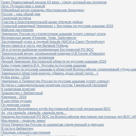
Галич Православный начала ХХ века – город, который мы потеряли
Лето. Путешествие с книгой
Юбилейный вечер команды «Костромские берендеи»
Россия – наш общий дом
Сказочная встреча
Участие в благотворительной акции «Неделя добра»
Открытый командный Чемпионат г. Костромы по русским шашкам-2016
Майское настроение
Чемпионат России по стоклеточным шашкам (спорт слепых) итоги
Ветеранская акция «Помним. Чтим. Заботимся»
Заслуженный успех в трудной борьбе (КИСИ в Санкт-Петербурге)
Вечер памяти в честь дня Великой Победы
28-я отчетно-выборная конференция Костромской РО ВОС
Тематический вечер, посвященный комедии Н.В.Гоголя «Ревизор»
Встреча с интересным человеком
Личный Чемпионат Костромской области по русским шашкам-2016
Блиц-турнир памяти В.Н. Трусова по русским шашкам
Первенство по русским шашкам и областной Всероссийских соревнований «Чудо-ша
Завершился областной конкурс «Дарить души своей тепло…»
Кубок веры – 2016
Чемпионат и Первенство России по русским шашкам (спорт слепых)
Встреча с самодеятельным незрячим поэтом Тарковской Наталией
К галактикам взлетая!
Знакомство с библиотекой
Юморина - 2016
В шестёрке лучших
По дорогам сказок
Собрание Молодёжного клуба Костромской местной организации ВОС
Ах, эта свадьба, свадьба, свадьба пела…
Команда Костромской РО ВОС на Всероссийском фестивале настольных игр ВОС «И
Масленица – проводы зимы!
Итоги Первенства России по шахматам среди юношей и девушек
В гости в библиотеку
Праздник хорошего настроения