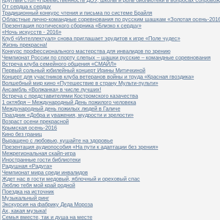
От сердца к сердцу
Традиционный конкурс чтения и письма по системе Брайля
Областные лично-командные соревнования по русским шашкам «Золотая осень-201
Презентация поэтического сборника «Близко к сердцу»
«Ночь искусств - 2016»
Клуб «Интеллектуал» снова приглашает эрудитов к игре «Поле чудес»
Жизнь прекрасна!
Конкурс профессионального мастерства для инвалидов по зрению
Чемпионат России по спорту слепых – шашки русские – командные соревнования
Встреча клуба семейного общения «СМАЙЛ»
Первый сольный юбилейный концерт Ирины Митичкиной
Концерт для участников клуба ветеранов войны и труда «Красная гвоздика»
Волшебный мир кино «Путешествие в страну Мульти-пульти»
Ансамбль «Волжанка» в числе лучших!
Встреча с представителями Костромского казачества
1 октября – Международный День пожилого человека
Международный день пожилых людей в Галиче
Праздник «Добра и уважения, мудрости и зрелости»
Возраст осени прекрасной
Крымская осень-2016
Кино без границ
Выращено с любовью, кушайте на здоровье
Презентация аудиопособия «На пути к адаптации без зрения»
Межрегиональная скайп-игра
Иностранные гости библиотеки
Радушная «Радуга»
Чемпионат мира среди инвалидов
Ждет нас в гости медовый, яблочный и ореховый спас
Люблю тебя мой край родной
Поездка на источник
Музыкальный ринг
Экскурсия на фабрику Деда Мороза
Ах, какая музыка!
Семья вместе, так и душа на месте