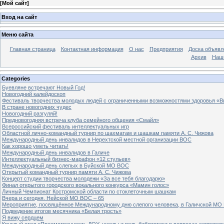
[
Мой сайт
]
Вход на сайт
Меню сайта
Главная страница
Контактная информация
О нас
Предприятия
Доска объявл
Архив
Наш
Categories
Буевляне встречают Новый Год!
Новогодний калейдоскоп
Фестиваль творчества молодых людей с ограниченными возможностями здоровья «В
В стране новогодних чудес
Новогодний разгуляй!
Предновогодняя встреча клуба семейного общения «Смайл»
Всероссийский фестиваль интеллектуальных игр
Областной лично-командный турнир по шахматам и шашкам памяти А. С. Чижова
Международный день инвалидов в Нерехтской местной организации ВОС
Как хорошо уметь читать!
Международный день инвалидов в Галиче
Интеллектуальный бизнес-марафон «12 стульев»
Международный день слепых в Буйской МО ВОС
Открытый командный турнир памяти А. С. Чижова
Концерт студии творчества молодежи «За все тебя благодарю»
Финал открытого городского вокального конкурса «Мамин голос»
Личный Чемпионат Костромской области по стоклеточным шашкам
Вчера и сегодня. Нейской МО ВОС – 65
Мероприятие, посвящённое Международному дню слепого человека, в Галичской МО
Подведение итогов месячника «Белая трость»
Я вижу сердцем
Круглый стол «Преемственность ДОУ, школы и роль библиотеки в вопросах сопровож