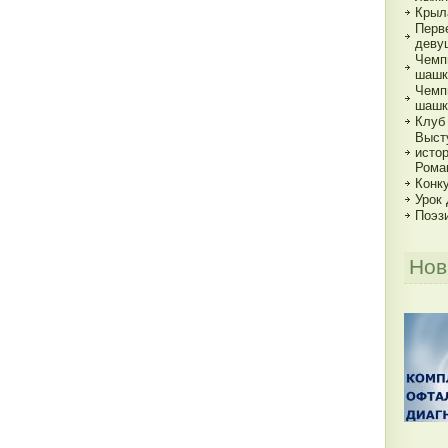
Крыл
Перв
деву
Чемп
шашк
Чемп
шашк
Клуб
Выст
исто
Рома
Конку
Урок
Поэз
Нов