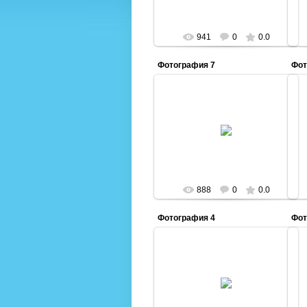
941
0
0.0
Фотография 7
Фот
15.11.2016
Admin
888
0
0.0
Фотография 4
Фот
15.11.2016
Admin