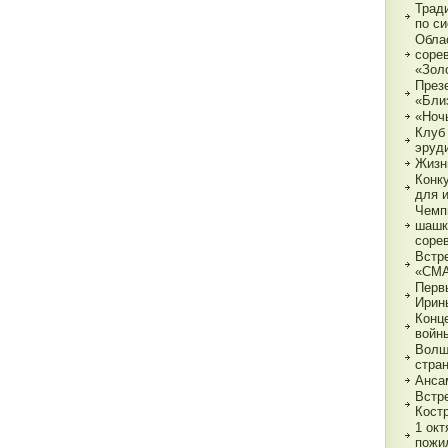
Трад
по с
Обла
соре
«Зол
През
«Бли
«Ночь
Клуб
эруд
Жизн
Конк
для 
Чемп
шашк
соре
Встр
«СМ
Перв
Ирин
Конц
войн
Волш
стра
Анса
Встр
Кост
1 ок
пожи