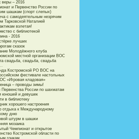
 веры – 2016
ионат и Первенство России по
ким шашкам (спорт слепых)
еча с самодеятельным незрячим
ом Тарковской Наталией
актикам взлетая!
омство с библиотекой
ина - 2016
стёрке лучших
орогам сказок
ание Молодёжного клуба
ромской местной организации ВОС
та свадьба, свадьба, свадьба
а…
нда Костромской РО ВОС на
оссийском фестивале настольных
ВОС «Игровая кладовая»
еница – проводы зимы!
и Первенства России по шахматам
и юношей и девушек
ти в библиотеку
дник хорошего настроения
р отдыха к Международному
кому дню
овой штурм в шашки
нняя мозаика
ытый Чемпионат и открытое
енство Костромской области по
ым гонкам