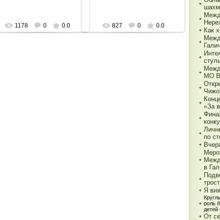
шахм
Межд
Нере
1178
0
0.0
827
0
0.0
Как х
Межд
Гали
Инте
стул
Межд
МО 
Откр
Чижо
Конц
«За 
Фина
конк
Личн
по с
Вчер
Меро
Межд
в Га
Подв
трос
Я ви
Кругл
роль 
детей
От с