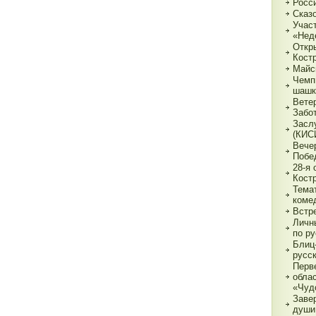
Росс
Сказ
Учас
«Нед
Откр
Кост
Майс
Чемп
шашк
Вете
Забо
Засл
(КИС
Вече
Побе
28-я
Кост
Тема
коме
Встр
Личн
по р
Блиц-
русс
Перв
обла
«Чуд
Заве
души