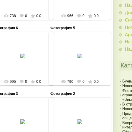
На
До
738
0
0.0
966
0
0.0
Си
По
ография 6
Фотография 5
Ар
На
На
15.11.2016
15.11.2016
Admin
Admin
Кат
Буев
995
0
0.0
790
0
0.0
Ново
Фест
ография 3
Фотография 2
огра
«Вик
В ст
Ново
Пред
15.11.2016
15.11.2016
обще
Всер
Admin
Admin
инте
Обла