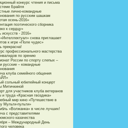
иционный конкурс чтения и письма
истеме Брайля
стные лично-командные
внования по русским шашкам
отая осень-2016»
ентация поэтического сборника
зко к сердцу»
 искусств - 2016»
 «Интеллектуал» снова приглашает
итов к игре «Поле чудес»
ь прекрасна!
урс профессионального мастерства
инвалидов по зрению
ионат России по спорту слепых –
и русские – командные
внования
еча клуба семейного общения
АЙЛ»
ый сольный юбилейный концерт
ы Митичкиной
ерт для участников клуба ветеранов
ы и труда «Красная гвоздика»
ебный мир кино «Путешествие в
ну Мульти-пульти»
мбль «Волжанка» в числе лучших!
еча с представителями
ромского казачества
тября – Международный День
лого человека