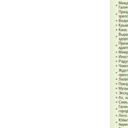
Межд
Гали
Праз
зрел
Возр
Крым
Кино 
Выра
здор
През
адап
Межр
Инос
Раду
Чемп
Ждет
орех
Любл
Поез
Музы
Экск
Ах, к
Семь
Гали
горо
Лето.
Юбил
бере