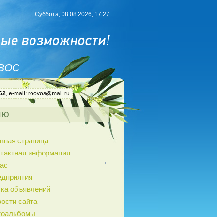
Суббота, 08.08.2026, 17:27
 ВОС
62
, e-mail: roovos@mail.ru
ню
вная страница
нтактная информация
ас
едприятия
ка объявлений
ости сайта
тоальбомы