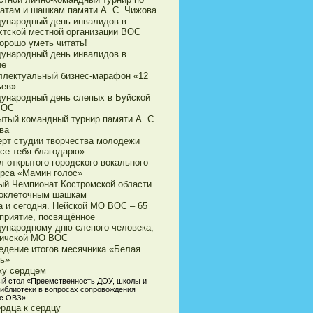
атам и шашкам памяти А. С. Чижова
ународный день инвалидов в
хтской местной организации ВОС
орошо уметь читать!
ународный день инвалидов в
че
ллектуальный бизнес-марафон «12
ьев»
ународный день слепых в Буйской
ВОС
ытый командный турнир памяти А. С.
ва
ерт студии творчества молодежи
все тебя благодарю»
л открытого городского вокального
урса «Мамин голос»
ый Чемпионат Костромской области
токлеточным шашкам
а и сегодня. Нейской МО ВОС – 65
приятие, посвящённое
ународному дню слепого человека,
личской МО ВОС
едение итогов месячника «Белая
ть»
жу сердцем
ый стол «Преемственность ДОУ, школы и
библиотеки в вопросах сопровождения
 с ОВЗ»
ердца к сердцу