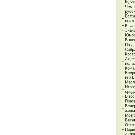
Кубок
Чемп
русс
Встр
поэт
К гал
Знак
Юмор
В ше
По д
Собр
Кост
Ах, э
пел
Кома
Всер
игр 
Масл
Итог
сред
В гос
Праз
Вече
женс
Мозг
Весе
Откр
Перв
лыжн