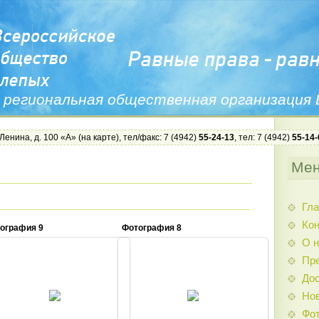
 региональная общественная организация
 Ленина, д. 100 «А» (
на карте
), тел/факс: 7 (4942)
55-24-13
, тел: 7 (4942)
55-14-
Ме
Гла
Ко
ография 9
Фотография 8
О н
Пр
Дос
15.11.2016
15.11.2016
Нов
Admin
Admin
Фо