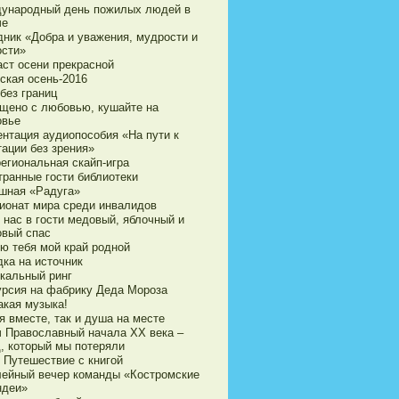
ународный день пожилых людей в
че
дник «Добра и уважения, мудрости и
ости»
аст осени прекрасной
ская осень-2016
без границ
щено с любовью, кушайте на
овье
ентация аудиопособия «На пути к
тации без зрения»
егиональная скайп-игра
транные гости библиотеки
шная «Радуга»
ионат мира среди инвалидов
 нас в гости медовый, яблочный и
овый спас
ю тебя мой край родной
дка на источник
кальный ринг
урсия на фабрику Деда Мороза
акая музыка!
я вместе, так и душа на месте
ч Православный начала ХХ века –
д, который мы потеряли
 Путешествие с книгой
ейный вечер команды «Костромские
ндеи»