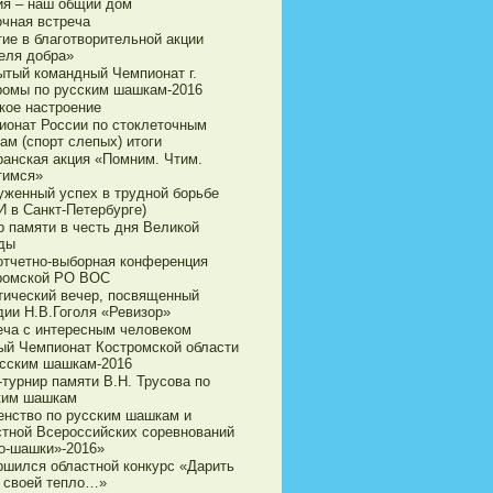
ия – наш общий дом
очная встреча
тие в благотворительной акции
еля добра»
ытый командный Чемпионат г.
ромы по русским шашкам-2016
кое настроение
ионат России по стоклеточным
ам (спорт слепых) итоги
ранская акция «Помним. Чтим.
тимся»
уженный успех в трудной борьбе
И в Санкт-Петербурге)
р памяти в честь дня Великой
ды
 отчетно-выборная конференция
ромской РО ВОС
тический вечер, посвященный
дии Н.В.Гоголя «Ревизор»
еча с интересным человеком
ый Чемпионат Костромской области
усским шашкам-2016
турнир памяти В.Н. Трусова по
ким шашкам
енство по русским шашкам и
стной Всероссийских соревнований
о-шашки»-2016»
ршился областной конкурс «Дарить
 своей тепло…»