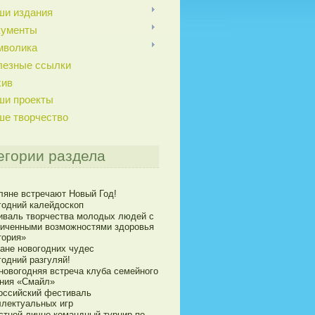
ши издания
кументы
мволика
лезные ссылки
хив
ши проекты
ше творчество
егории раздела
ляне встречают Новый Год!
годний калейдоскоп
иваль творчества молодых людей с
ниченными возможностями здоровья
тория»
ране новогодних чудес
годний разгуляй!
новогодняя встреча клуба семейного
ния «Смайл»
оссийский фестиваль
ллектуальных игр
стной лично-командный турнир по