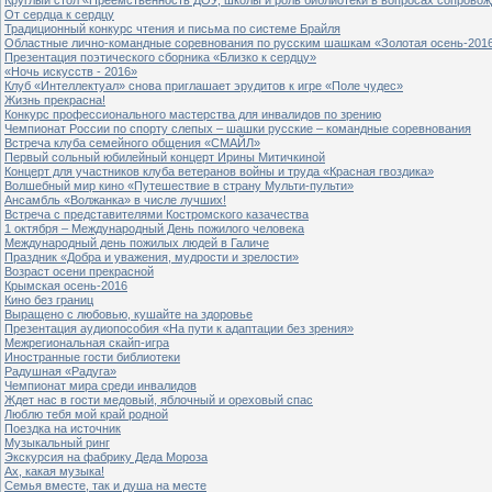
От сердца к сердцу
Традиционный конкурс чтения и письма по системе Брайля
Областные лично-командные соревнования по русским шашкам «Золотая осень-201
Презентация поэтического сборника «Близко к сердцу»
«Ночь искусств - 2016»
Клуб «Интеллектуал» снова приглашает эрудитов к игре «Поле чудес»
Жизнь прекрасна!
Конкурс профессионального мастерства для инвалидов по зрению
Чемпионат России по спорту слепых – шашки русские – командные соревнования
Встреча клуба семейного общения «СМАЙЛ»
Первый сольный юбилейный концерт Ирины Митичкиной
Концерт для участников клуба ветеранов войны и труда «Красная гвоздика»
Волшебный мир кино «Путешествие в страну Мульти-пульти»
Ансамбль «Волжанка» в числе лучших!
Встреча с представителями Костромского казачества
1 октября – Международный День пожилого человека
Международный день пожилых людей в Галиче
Праздник «Добра и уважения, мудрости и зрелости»
Возраст осени прекрасной
Крымская осень-2016
Кино без границ
Выращено с любовью, кушайте на здоровье
Презентация аудиопособия «На пути к адаптации без зрения»
Межрегиональная скайп-игра
Иностранные гости библиотеки
Радушная «Радуга»
Чемпионат мира среди инвалидов
Ждет нас в гости медовый, яблочный и ореховый спас
Люблю тебя мой край родной
Поездка на источник
Музыкальный ринг
Экскурсия на фабрику Деда Мороза
Ах, какая музыка!
Семья вместе, так и душа на месте