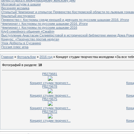
Вечер отдыха к Международному женскому дню
Мозговой штурм в шашки
Весенняя мозаика
Открытый Чемпионат и открытое Первенство Костромской области по лыжным гонка
Крылатый инструмент
Первенство г. Костромы среди юношей и девушек по русским шашкам-2016. Итоги
Чемпионат г. Костромы по русским шашкам-2016. Итоги
Чемпионат г. Костромы по русским шашкам-2016
Клуб семейного общения «Смайл»
Выступление Анастасии Селивёрстовой в исторической библиотеке имени Дома Ром
Конкурс: «Творчество против недуга»
Урок Доброты в Сусанино
Поэзия плюс игра
Главная
»
Фотоальбом
»
2016 год
» Концерт студии творчества молодежи «За все теб
Фотографий в разделе
:
18
PB279681
Концерт студии творчест...
Конц
PB279678
Концерт студии творчест...
Конц
PB279675
Концерт студии творчест...
Конц
PB279672
Концерт студии творчест...
Конц