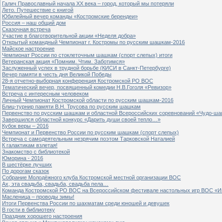
Галич Православный начала ХХ века – город, который мы потеряли
Лето. Путешествие с книгой
Юбилейный вечер команды «Костромские берендеи»
Россия – наш общий дом
Сказочная встреча
Участие в благотворительной акции «Неделя добра»
Открытый командный Чемпионат г. Костромы по русским шашкам-2016
Майское настроение
Чемпионат России по стоклеточным шашкам (спорт слепых) итоги
Ветеранская акция «Помним. Чтим. Заботимся»
Заслуженный успех в трудной борьбе (КИСИ в Санкт-Петербурге)
Вечер памяти в честь дня Великой Победы
28-я отчетно-выборная конференция Костромской РО ВОС
Тематический вечер, посвященный комедии Н.В.Гоголя «Ревизор»
Встреча с интересным человеком
Личный Чемпионат Костромской области по русским шашкам-2016
Блиц-турнир памяти В.Н. Трусова по русским шашкам
Первенство по русским шашкам и областной Всероссийских соревнований «Чудо-ша
Завершился областной конкурс «Дарить души своей тепло…»
Кубок веры – 2016
Чемпионат и Первенство России по русским шашкам (спорт слепых)
Встреча с самодеятельным незрячим поэтом Тарковской Наталией
К галактикам взлетая!
Знакомство с библиотекой
Юморина - 2016
В шестёрке лучших
По дорогам сказок
Собрание Молодёжного клуба Костромской местной организации ВОС
Ах, эта свадьба, свадьба, свадьба пела…
Команда Костромской РО ВОС на Всероссийском фестивале настольных игр ВОС «И
Масленица – проводы зимы!
Итоги Первенства России по шахматам среди юношей и девушек
В гости в библиотеку
Праздник хорошего настроения