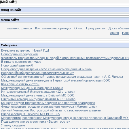
[
Мой сайт
]
Вход на сайт
Меню сайта
Главная страница
Контактная информация
О нас
Предприятия
Доска объявл
Архив
Наш
Categories
Буевляне встречают Новый Год!
Новогодний калейдоскоп
Фестиваль творчества молодых людей с ограниченными возможностями здоровья «В
В стране новогодних чудес
Новогодний разгуляй!
Предновогодняя встреча клуба семейного общения «Смайл»
Всероссийский фестиваль интеллектуальных игр
Областной лично-командный турнир по шахматам и шашкам памяти А. С. Чижова
Международный день инвалидов в Нерехтской местной организации ВОС
Как хорошо уметь читать!
Международный день инвалидов в Галиче
Интеллектуальный бизнес-марафон «12 стульев»
Международный день слепых в Буйской МО ВОС
Открытый командный турнир памяти А. С. Чижова
Концерт студии творчества молодежи «За все тебя благодарю»
Финал открытого городского вокального конкурса «Мамин голос»
Личный Чемпионат Костромской области по стоклеточным шашкам
Вчера и сегодня. Нейской МО ВОС – 65
Мероприятие, посвящённое Международному дню слепого человека, в Галичской МО
Подведение итогов месячника «Белая трость»
Я вижу сердцем
Круглый стол «Преемственность ДОУ, школы и роль библиотеки в вопросах сопровож