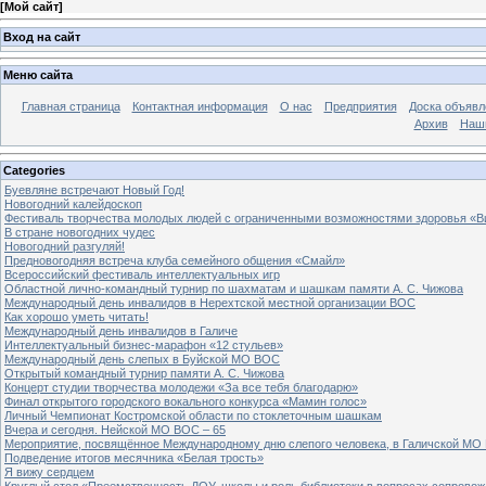
[
Мой сайт
]
Вход на сайт
Меню сайта
Главная страница
Контактная информация
О нас
Предприятия
Доска объявл
Архив
Наш
Categories
Буевляне встречают Новый Год!
Новогодний калейдоскоп
Фестиваль творчества молодых людей с ограниченными возможностями здоровья «В
В стране новогодних чудес
Новогодний разгуляй!
Предновогодняя встреча клуба семейного общения «Смайл»
Всероссийский фестиваль интеллектуальных игр
Областной лично-командный турнир по шахматам и шашкам памяти А. С. Чижова
Международный день инвалидов в Нерехтской местной организации ВОС
Как хорошо уметь читать!
Международный день инвалидов в Галиче
Интеллектуальный бизнес-марафон «12 стульев»
Международный день слепых в Буйской МО ВОС
Открытый командный турнир памяти А. С. Чижова
Концерт студии творчества молодежи «За все тебя благодарю»
Финал открытого городского вокального конкурса «Мамин голос»
Личный Чемпионат Костромской области по стоклеточным шашкам
Вчера и сегодня. Нейской МО ВОС – 65
Мероприятие, посвящённое Международному дню слепого человека, в Галичской МО
Подведение итогов месячника «Белая трость»
Я вижу сердцем
Круглый стол «Преемственность ДОУ, школы и роль библиотеки в вопросах сопровож