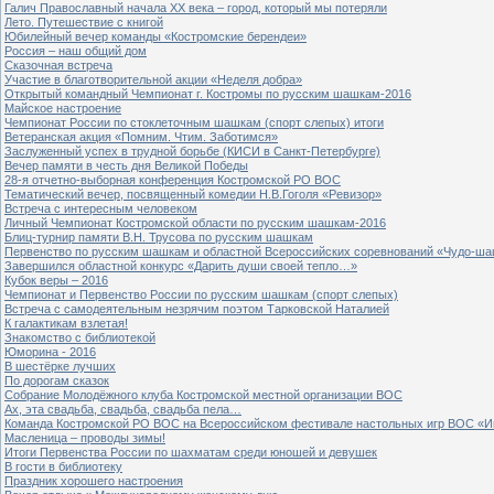
Галич Православный начала ХХ века – город, который мы потеряли
Лето. Путешествие с книгой
Юбилейный вечер команды «Костромские берендеи»
Россия – наш общий дом
Сказочная встреча
Участие в благотворительной акции «Неделя добра»
Открытый командный Чемпионат г. Костромы по русским шашкам-2016
Майское настроение
Чемпионат России по стоклеточным шашкам (спорт слепых) итоги
Ветеранская акция «Помним. Чтим. Заботимся»
Заслуженный успех в трудной борьбе (КИСИ в Санкт-Петербурге)
Вечер памяти в честь дня Великой Победы
28-я отчетно-выборная конференция Костромской РО ВОС
Тематический вечер, посвященный комедии Н.В.Гоголя «Ревизор»
Встреча с интересным человеком
Личный Чемпионат Костромской области по русским шашкам-2016
Блиц-турнир памяти В.Н. Трусова по русским шашкам
Первенство по русским шашкам и областной Всероссийских соревнований «Чудо-ша
Завершился областной конкурс «Дарить души своей тепло…»
Кубок веры – 2016
Чемпионат и Первенство России по русским шашкам (спорт слепых)
Встреча с самодеятельным незрячим поэтом Тарковской Наталией
К галактикам взлетая!
Знакомство с библиотекой
Юморина - 2016
В шестёрке лучших
По дорогам сказок
Собрание Молодёжного клуба Костромской местной организации ВОС
Ах, эта свадьба, свадьба, свадьба пела…
Команда Костромской РО ВОС на Всероссийском фестивале настольных игр ВОС «И
Масленица – проводы зимы!
Итоги Первенства России по шахматам среди юношей и девушек
В гости в библиотеку
Праздник хорошего настроения