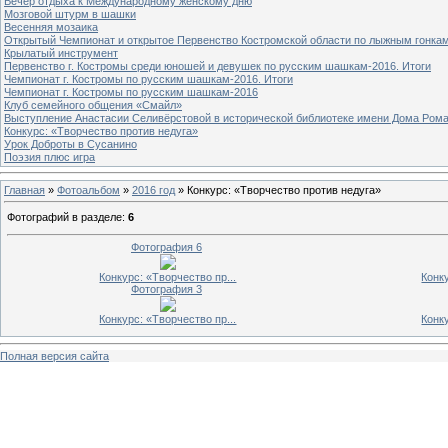
Вечер отдыха к Международному женскому дню
Мозговой штурм в шашки
Весенняя мозаика
Открытый Чемпионат и открытое Первенство Костромской области по лыжным гонка
Крылатый инструмент
Первенство г. Костромы среди юношей и девушек по русским шашкам-2016. Итоги
Чемпионат г. Костромы по русским шашкам-2016. Итоги
Чемпионат г. Костромы по русским шашкам-2016
Клуб семейного общения «Смайл»
Выступление Анастасии Селивёрстовой в исторической библиотеке имени Дома Ром
Конкурс: «Творчество против недуга»
Урок Доброты в Сусанино
Поэзия плюс игра
Главная
»
Фотоальбом
»
2016 год
» Конкурс: «Творчество против недуга»
Фотографий в разделе
:
6
Фотография 6
Конкурс: «Творчество пр...
Конку
Фотография 3
Конкурс: «Творчество пр...
Конку
Полная версия сайта