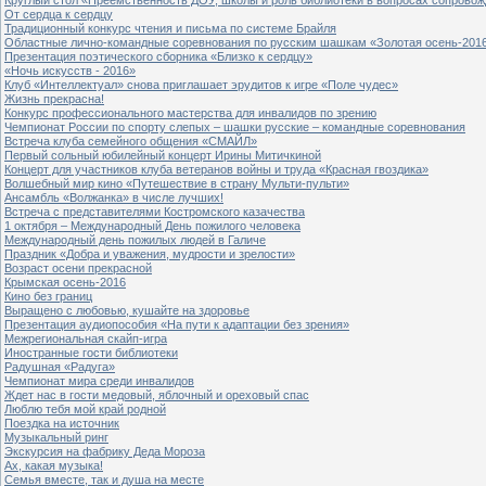
От сердца к сердцу
Традиционный конкурс чтения и письма по системе Брайля
Областные лично-командные соревнования по русским шашкам «Золотая осень-201
Презентация поэтического сборника «Близко к сердцу»
«Ночь искусств - 2016»
Клуб «Интеллектуал» снова приглашает эрудитов к игре «Поле чудес»
Жизнь прекрасна!
Конкурс профессионального мастерства для инвалидов по зрению
Чемпионат России по спорту слепых – шашки русские – командные соревнования
Встреча клуба семейного общения «СМАЙЛ»
Первый сольный юбилейный концерт Ирины Митичкиной
Концерт для участников клуба ветеранов войны и труда «Красная гвоздика»
Волшебный мир кино «Путешествие в страну Мульти-пульти»
Ансамбль «Волжанка» в числе лучших!
Встреча с представителями Костромского казачества
1 октября – Международный День пожилого человека
Международный день пожилых людей в Галиче
Праздник «Добра и уважения, мудрости и зрелости»
Возраст осени прекрасной
Крымская осень-2016
Кино без границ
Выращено с любовью, кушайте на здоровье
Презентация аудиопособия «На пути к адаптации без зрения»
Межрегиональная скайп-игра
Иностранные гости библиотеки
Радушная «Радуга»
Чемпионат мира среди инвалидов
Ждет нас в гости медовый, яблочный и ореховый спас
Люблю тебя мой край родной
Поездка на источник
Музыкальный ринг
Экскурсия на фабрику Деда Мороза
Ах, какая музыка!
Семья вместе, так и душа на месте