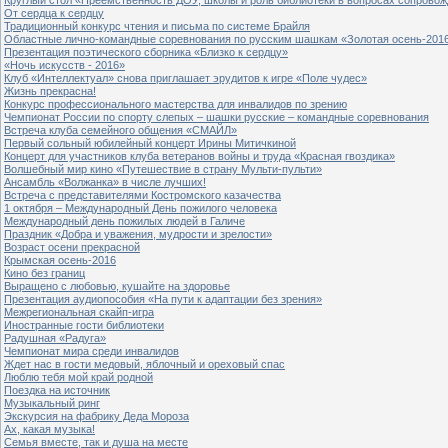
От сердца к сердцу
Традиционный конкурс чтения и письма по системе Брайля
Областные лично-командные соревнования по русским шашкам «Золотая осень-201
Презентация поэтического сборника «Близко к сердцу»
«Ночь искусств - 2016»
Клуб «Интеллектуал» снова приглашает эрудитов к игре «Поле чудес»
Жизнь прекрасна!
Конкурс профессионального мастерства для инвалидов по зрению
Чемпионат России по спорту слепых – шашки русские – командные соревнования
Встреча клуба семейного общения «СМАЙЛ»
Первый сольный юбилейный концерт Ирины Митичкиной
Концерт для участников клуба ветеранов войны и труда «Красная гвоздика»
Волшебный мир кино «Путешествие в страну Мульти-пульти»
Ансамбль «Волжанка» в числе лучших!
Встреча с представителями Костромского казачества
1 октября – Международный День пожилого человека
Международный день пожилых людей в Галиче
Праздник «Добра и уважения, мудрости и зрелости»
Возраст осени прекрасной
Крымская осень-2016
Кино без границ
Выращено с любовью, кушайте на здоровье
Презентация аудиопособия «На пути к адаптации без зрения»
Межрегиональная скайп-игра
Иностранные гости библиотеки
Радушная «Радуга»
Чемпионат мира среди инвалидов
Ждет нас в гости медовый, яблочный и ореховый спас
Люблю тебя мой край родной
Поездка на источник
Музыкальный ринг
Экскурсия на фабрику Деда Мороза
Ах, какая музыка!
Семья вместе, так и душа на месте