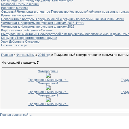
Вечер отдыха к Международному женскому дню
Мозговой штурм в шашки
Весенняя мозаика
Открытый Чемпионат и открытое Первенство Костромской области по лыжным гонка
Крылатый инструмент
Первенство г. Костромы среди юношей и девушек по русским шашкам-2016. Итоги
Чемпионат г. Костромы по русским шашкам-2016. Итоги
Чемпионат г. Костромы по русским шашкам-2016
Клуб семейного общения «Смайл»
Выступление Анастасии Селивёрстовой в исторической библиотеке имени Дома Ром
Конкурс: «Творчество против недуга»
Урок Доброты в Сусанино
Поэзия плюс игра
Главная
»
Фотоальбом
»
2016 год
» Традиционный конкурс чтения и письма по систем
Фотографий в разделе
:
7
Фотография 7
Традиционный конкурс чт...
Тради
Фотография 4
Традиционный конкурс чт...
Тради
Фотография 1
Традиционный конкурс чт...
Полная версия сайта