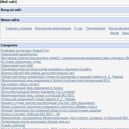
[
Мой сайт
]
Вход на сайт
Меню сайта
Главная страница
Контактная информация
О нас
Предприятия
Доска объявл
Архив
Наш
Categories
Буевляне встречают Новый Год!
Новогодний калейдоскоп
Фестиваль творчества молодых людей с ограниченными возможностями здоровья «В
В стране новогодних чудес
Новогодний разгуляй!
Предновогодняя встреча клуба семейного общения «Смайл»
Всероссийский фестиваль интеллектуальных игр
Областной лично-командный турнир по шахматам и шашкам памяти А. С. Чижова
Международный день инвалидов в Нерехтской местной организации ВОС
Как хорошо уметь читать!
Международный день инвалидов в Галиче
Интеллектуальный бизнес-марафон «12 стульев»
Международный день слепых в Буйской МО ВОС
Открытый командный турнир памяти А. С. Чижова
Концерт студии творчества молодежи «За все тебя благодарю»
Финал открытого городского вокального конкурса «Мамин голос»
Личный Чемпионат Костромской области по стоклеточным шашкам
Вчера и сегодня. Нейской МО ВОС – 65
Мероприятие, посвящённое Международному дню слепого человека, в Галичской МО
Подведение итогов месячника «Белая трость»
Я вижу сердцем
Круглый стол «Преемственность ДОУ, школы и роль библиотеки в вопросах сопровож