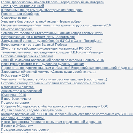
Галич Православный начала ХХ века – город, который мы потеряли
Лето. Путешествие с книгой
Юбилейный вечер команды «Костромские берендеи»
Россия – наш общий дом
Сказочная встреча
Участие в благотворительной акции «Неделя добра»
Открытый командный Чемпионат г. Костромы по русским шашкам-2016
Майское настроение
Чемпионат России по стоклеточным шашкам (спорт слепых) итоги
Ветеранская акция «Помним. Чтим. Заботимся»
Заслуженный успех в трудной борьбе (КИСИ в Санкт-Петербурге)
Вечер памяти в честь дня Великой Победы
28-я отчетно-выборная конференция Костромской РО ВОС
Тематический вечер, посвященный комедии Н.В.Гоголя «Ревизор»
Встреча с интересным человеком
Личный Чемпионат Костромской области по русским шашкам-2016
Блиц-турнир памяти В.Н. Трусова по русским шашкам
Первенство по русским шашкам и областной Всероссийских соревнований «Чудо-ша
Завершился областной конкурс «Дарить души своей тепло…»
Кубок веры – 2016
Чемпионат и Первенство России по русским шашкам (спорт слепых)
Встреча с самодеятельным незрячим поэтом Тарковской Наталией
К галактикам взлетая!
Знакомство с библиотекой
Юморина - 2016
В шестёрке лучших
По дорогам сказок
Собрание Молодёжного клуба Костромской местной организации ВОС
Ах, эта свадьба, свадьба, свадьба пела…
Команда Костромской РО ВОС на Всероссийском фестивале настольных игр ВОС «И
Масленица – проводы зимы!
Итоги Первенства России по шахматам среди юношей и девушек
В гости в библиотеку
Праздник хорошего настроения