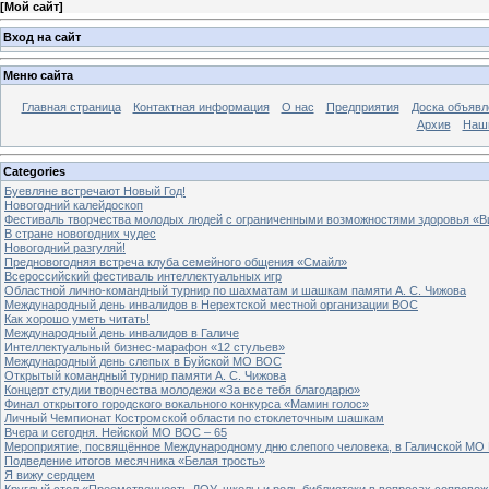
[
Мой сайт
]
Вход на сайт
Меню сайта
Главная страница
Контактная информация
О нас
Предприятия
Доска объявл
Архив
Наш
Categories
Буевляне встречают Новый Год!
Новогодний калейдоскоп
Фестиваль творчества молодых людей с ограниченными возможностями здоровья «В
В стране новогодних чудес
Новогодний разгуляй!
Предновогодняя встреча клуба семейного общения «Смайл»
Всероссийский фестиваль интеллектуальных игр
Областной лично-командный турнир по шахматам и шашкам памяти А. С. Чижова
Международный день инвалидов в Нерехтской местной организации ВОС
Как хорошо уметь читать!
Международный день инвалидов в Галиче
Интеллектуальный бизнес-марафон «12 стульев»
Международный день слепых в Буйской МО ВОС
Открытый командный турнир памяти А. С. Чижова
Концерт студии творчества молодежи «За все тебя благодарю»
Финал открытого городского вокального конкурса «Мамин голос»
Личный Чемпионат Костромской области по стоклеточным шашкам
Вчера и сегодня. Нейской МО ВОС – 65
Мероприятие, посвящённое Международному дню слепого человека, в Галичской МО
Подведение итогов месячника «Белая трость»
Я вижу сердцем
Круглый стол «Преемственность ДОУ, школы и роль библиотеки в вопросах сопровож