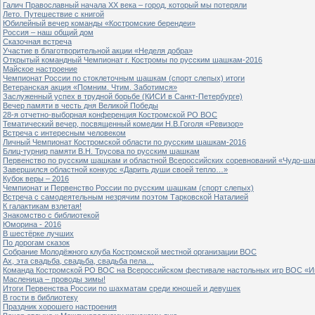
Галич Православный начала ХХ века – город, который мы потеряли
Лето. Путешествие с книгой
Юбилейный вечер команды «Костромские берендеи»
Россия – наш общий дом
Сказочная встреча
Участие в благотворительной акции «Неделя добра»
Открытый командный Чемпионат г. Костромы по русским шашкам-2016
Майское настроение
Чемпионат России по стоклеточным шашкам (спорт слепых) итоги
Ветеранская акция «Помним. Чтим. Заботимся»
Заслуженный успех в трудной борьбе (КИСИ в Санкт-Петербурге)
Вечер памяти в честь дня Великой Победы
28-я отчетно-выборная конференция Костромской РО ВОС
Тематический вечер, посвященный комедии Н.В.Гоголя «Ревизор»
Встреча с интересным человеком
Личный Чемпионат Костромской области по русским шашкам-2016
Блиц-турнир памяти В.Н. Трусова по русским шашкам
Первенство по русским шашкам и областной Всероссийских соревнований «Чудо-ша
Завершился областной конкурс «Дарить души своей тепло…»
Кубок веры – 2016
Чемпионат и Первенство России по русским шашкам (спорт слепых)
Встреча с самодеятельным незрячим поэтом Тарковской Наталией
К галактикам взлетая!
Знакомство с библиотекой
Юморина - 2016
В шестёрке лучших
По дорогам сказок
Собрание Молодёжного клуба Костромской местной организации ВОС
Ах, эта свадьба, свадьба, свадьба пела…
Команда Костромской РО ВОС на Всероссийском фестивале настольных игр ВОС «И
Масленица – проводы зимы!
Итоги Первенства России по шахматам среди юношей и девушек
В гости в библиотеку
Праздник хорошего настроения