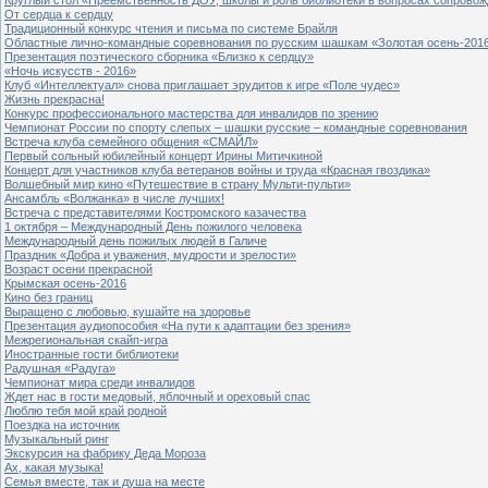
От сердца к сердцу
Традиционный конкурс чтения и письма по системе Брайля
Областные лично-командные соревнования по русским шашкам «Золотая осень-201
Презентация поэтического сборника «Близко к сердцу»
«Ночь искусств - 2016»
Клуб «Интеллектуал» снова приглашает эрудитов к игре «Поле чудес»
Жизнь прекрасна!
Конкурс профессионального мастерства для инвалидов по зрению
Чемпионат России по спорту слепых – шашки русские – командные соревнования
Встреча клуба семейного общения «СМАЙЛ»
Первый сольный юбилейный концерт Ирины Митичкиной
Концерт для участников клуба ветеранов войны и труда «Красная гвоздика»
Волшебный мир кино «Путешествие в страну Мульти-пульти»
Ансамбль «Волжанка» в числе лучших!
Встреча с представителями Костромского казачества
1 октября – Международный День пожилого человека
Международный день пожилых людей в Галиче
Праздник «Добра и уважения, мудрости и зрелости»
Возраст осени прекрасной
Крымская осень-2016
Кино без границ
Выращено с любовью, кушайте на здоровье
Презентация аудиопособия «На пути к адаптации без зрения»
Межрегиональная скайп-игра
Иностранные гости библиотеки
Радушная «Радуга»
Чемпионат мира среди инвалидов
Ждет нас в гости медовый, яблочный и ореховый спас
Люблю тебя мой край родной
Поездка на источник
Музыкальный ринг
Экскурсия на фабрику Деда Мороза
Ах, какая музыка!
Семья вместе, так и душа на месте