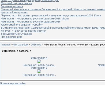
Вечер отдыха к Международному женскому дню
Мозговой штурм в шашки
Весенняя мозаика
Открытый Чемпионат и открытое Первенство Костромской области по лыжным гонка
Крылатый инструмент
Первенство г. Костромы среди юношей и девушек по русским шашкам-2016. Итоги
Чемпионат г. Костромы по русским шашкам-2016. Итоги
Чемпионат г. Костромы по русским шашкам-2016
Клуб семейного общения «Смайл»
Выступление Анастасии Селивёрстовой в исторической библиотеке имени Дома Ром
Конкурс: «Творчество против недуга»
Урок Доброты в Сусанино
Поэзия плюс игра
Главная
»
Фотоальбом
»
2016 год
» Чемпионат России по спорту слепых – шашки рус
Фотографий в разделе
:
4
Фотография 4
Чемпионат России по спо...
Чемпи
Фотография 1
Чемпионат России по спо...
Полная версия сайта