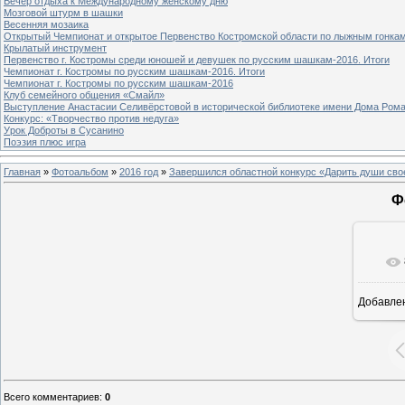
Вечер отдыха к Международному женскому дню
Мозговой штурм в шашки
Весенняя мозаика
Открытый Чемпионат и открытое Первенство Костромской области по лыжным гонка
Крылатый инструмент
Первенство г. Костромы среди юношей и девушек по русским шашкам-2016. Итоги
Чемпионат г. Костромы по русским шашкам-2016. Итоги
Чемпионат г. Костромы по русским шашкам-2016
Клуб семейного общения «Смайл»
Выступление Анастасии Селивёрстовой в исторической библиотеке имени Дома Ром
Конкурс: «Творчество против недуга»
Урок Доброты в Сусанино
Поэзия плюс игра
Главная
»
Фотоальбом
»
2016 год
»
Завершился областной конкурс «Дарить души св
Ф
Добавле
1
Всего комментариев
:
0