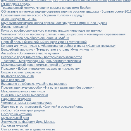
От сердца к сердцу
Традиционный конкурс чтения и письма по системе Брайля
Областные лично-командные соревнования по русским шашкам «Золотая осень-201
Презентация поэтического сборника «Близко к сердцу»
«Ночь искусств - 2016»
Клуб «Интеллектуал» снова приглашает эрудитов к игре «Поле чудес»
Жизнь прекрасна!
Конкурс профессионального мастерства для инвалидов по зрению
Чемпионат России по спорту слепых – шашки русские – командные соревнования
Встреча клуба семейного общения «СМАЙЛ»
Первый сольный юбилейный концерт Ирины Митичкиной
Концерт для участников клуба ветеранов войны и труда «Красная гвоздика»
Волшебный мир кино «Путешествие в страну Мульти-пульти»
Ансамбль «Волжанка» в числе лучших!
Встреча с представителями Костромского казачества
1 октября – Международный День пожилого человека
Международный день пожилых людей в Галиче
Праздник «Добра и уважения, мудрости и зрелости»
Возраст осени прекрасной
Крымская осень-2016
Кино без границ
Выращено с любовью, кушайте на здоровье
Презентация аудиопособия «На пути к адаптации без зрения»
Межрегиональная скайп-игра
Иностранные гости библиотеки
Радушная «Радуга»
Чемпионат мира среди инвалидов
Ждет нас в гости медовый, яблочный и ореховый спас
Люблю тебя мой край родной
Поездка на источник
Музыкальный ринг
Экскурсия на фабрику Деда Мороза
Ах, какая музыка!
Семья вместе, так и душа на месте