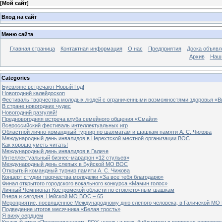
[
Мой сайт
]
Вход на сайт
Меню сайта
Главная страница
Контактная информация
О нас
Предприятия
Доска объявл
Архив
Наш
Categories
Буевляне встречают Новый Год!
Новогодний калейдоскоп
Фестиваль творчества молодых людей с ограниченными возможностями здоровья «В
В стране новогодних чудес
Новогодний разгуляй!
Предновогодняя встреча клуба семейного общения «Смайл»
Всероссийский фестиваль интеллектуальных игр
Областной лично-командный турнир по шахматам и шашкам памяти А. С. Чижова
Международный день инвалидов в Нерехтской местной организации ВОС
Как хорошо уметь читать!
Международный день инвалидов в Галиче
Интеллектуальный бизнес-марафон «12 стульев»
Международный день слепых в Буйской МО ВОС
Открытый командный турнир памяти А. С. Чижова
Концерт студии творчества молодежи «За все тебя благодарю»
Финал открытого городского вокального конкурса «Мамин голос»
Личный Чемпионат Костромской области по стоклеточным шашкам
Вчера и сегодня. Нейской МО ВОС – 65
Мероприятие, посвящённое Международному дню слепого человека, в Галичской МО
Подведение итогов месячника «Белая трость»
Я вижу сердцем
Круглый стол «Преемственность ДОУ, школы и роль библиотеки в вопросах сопровож