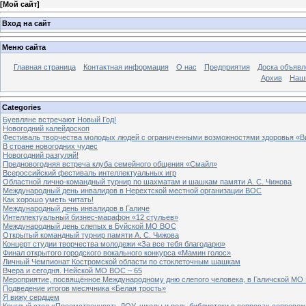
[
Мой сайт
]
Вход на сайт
Меню сайта
Главная страница
Контактная информация
О нас
Предприятия
Доска объявл
Архив
Наш
Categories
Буевляне встречают Новый Год!
Новогодний калейдоскоп
Фестиваль творчества молодых людей с ограниченными возможностями здоровья «В
В стране новогодних чудес
Новогодний разгуляй!
Предновогодняя встреча клуба семейного общения «Смайл»
Всероссийский фестиваль интеллектуальных игр
Областной лично-командный турнир по шахматам и шашкам памяти А. С. Чижова
Международный день инвалидов в Нерехтской местной организации ВОС
Как хорошо уметь читать!
Международный день инвалидов в Галиче
Интеллектуальный бизнес-марафон «12 стульев»
Международный день слепых в Буйской МО ВОС
Открытый командный турнир памяти А. С. Чижова
Концерт студии творчества молодежи «За все тебя благодарю»
Финал открытого городского вокального конкурса «Мамин голос»
Личный Чемпионат Костромской области по стоклеточным шашкам
Вчера и сегодня. Нейской МО ВОС – 65
Мероприятие, посвящённое Международному дню слепого человека, в Галичской МО
Подведение итогов месячника «Белая трость»
Я вижу сердцем
Круглый стол «Преемственность ДОУ, школы и роль библиотеки в вопросах сопровож