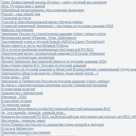
Галич Православный начала ХХ века – город, который мы потеряли
Лето. Путешествие с книгой
Юбилейный вечер команды «Костромские берендеи»
Россия – наш общий дом
Сказочная встреча
Участие в благотворительной акции «Неделя добра»
Открытый командный Чемпионат г. Костромы по русским шашкам-2016
Майское настроение
Чемпионат России по стоклеточным шашкам (спорт слепых) итоги
Ветеранская акция «Помним. Чтим. Заботимся»
Заслуженный успех в трудной борьбе (КИСИ в Санкт-Петербурге)
Вечер памяти в честь дня Великой Победы
28-я отчетно-выборная конференция Костромской РО ВОС
Тематический вечер, посвященный комедии Н.В.Гоголя «Ревизор»
Встреча с интересным человеком
Личный Чемпионат Костромской области по русским шашкам-2016
Блиц-турнир памяти В.Н. Трусова по русским шашкам
Первенство по русским шашкам и областной Всероссийских соревнований «Чудо-ша
Завершился областной конкурс «Дарить души своей тепло…»
Кубок веры – 2016
Чемпионат и Первенство России по русским шашкам (спорт слепых)
Встреча с самодеятельным незрячим поэтом Тарковской Наталией
К галактикам взлетая!
Знакомство с библиотекой
Юморина - 2016
В шестёрке лучших
По дорогам сказок
Собрание Молодёжного клуба Костромской местной организации ВОС
Ах, эта свадьба, свадьба, свадьба пела…
Команда Костромской РО ВОС на Всероссийском фестивале настольных игр ВОС «И
Масленица – проводы зимы!
Итоги Первенства России по шахматам среди юношей и девушек
В гости в библиотеку
Праздник хорошего настроения