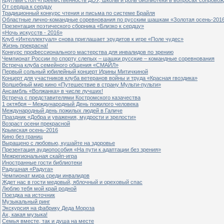
От сердца к сердцу
Традиционный конкурс чтения и письма по системе Брайля
Областные лично-командные соревнования по русским шашкам «Золотая осень-201
Презентация поэтического сборника «Близко к сердцу»
«Ночь искусств - 2016»
Клуб «Интеллектуал» снова приглашает эрудитов к игре «Поле чудес»
Жизнь прекрасна!
Конкурс профессионального мастерства для инвалидов по зрению
Чемпионат России по спорту слепых – шашки русские – командные соревнования
Встреча клуба семейного общения «СМАЙЛ»
Первый сольный юбилейный концерт Ирины Митичкиной
Концерт для участников клуба ветеранов войны и труда «Красная гвоздика»
Волшебный мир кино «Путешествие в страну Мульти-пульти»
Ансамбль «Волжанка» в числе лучших!
Встреча с представителями Костромского казачества
1 октября – Международный День пожилого человека
Международный день пожилых людей в Галиче
Праздник «Добра и уважения, мудрости и зрелости»
Возраст осени прекрасной
Крымская осень-2016
Кино без границ
Выращено с любовью, кушайте на здоровье
Презентация аудиопособия «На пути к адаптации без зрения»
Межрегиональная скайп-игра
Иностранные гости библиотеки
Радушная «Радуга»
Чемпионат мира среди инвалидов
Ждет нас в гости медовый, яблочный и ореховый спас
Люблю тебя мой край родной
Поездка на источник
Музыкальный ринг
Экскурсия на фабрику Деда Мороза
Ах, какая музыка!
Семья вместе, так и душа на месте