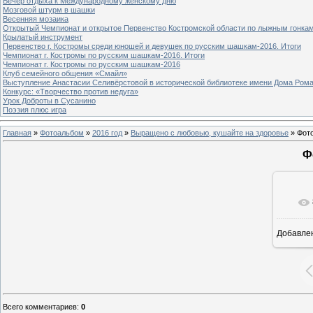
Вечер отдыха к Международному женскому дню
Мозговой штурм в шашки
Весенняя мозаика
Открытый Чемпионат и открытое Первенство Костромской области по лыжным гонка
Крылатый инструмент
Первенство г. Костромы среди юношей и девушек по русским шашкам-2016. Итоги
Чемпионат г. Костромы по русским шашкам-2016. Итоги
Чемпионат г. Костромы по русским шашкам-2016
Клуб семейного общения «Смайл»
Выступление Анастасии Селивёрстовой в исторической библиотеке имени Дома Ром
Конкурс: «Творчество против недуга»
Урок Доброты в Сусанино
Поэзия плюс игра
Главная
»
Фотоальбом
»
2016 год
»
Выращено с любовью, кушайте на здоровье
» Фот
Ф
Добавле
8
Всего комментариев
:
0