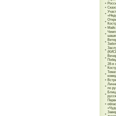
Росс
Сказ
Учас
«Нед
Откр
Кост
Майс
Чемп
шашк
Вете
Забо
Засл
(КИС
Вече
Побе
28-я
Кост
Тема
коме
Встр
Личн
по р
Блиц-
русс
Перв
обла
«Чуд
Заве
души