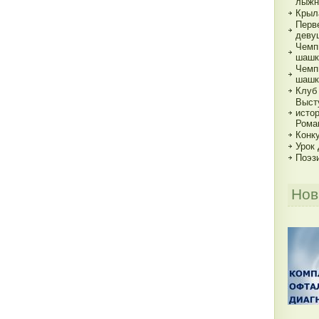
лыжн
Крыл
Перв
деву
Чемп
шашк
Чемп
шашк
Клуб
Выст
исто
Рома
Конку
Урок
Поэз
Нов