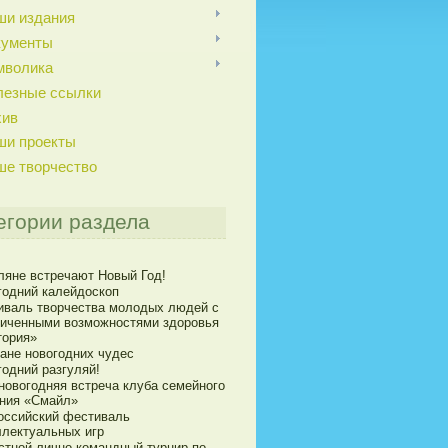
ши издания
кументы
мволика
лезные ссылки
хив
ши проекты
ше творчество
егории раздела
ляне встречают Новый Год!
годний калейдоскоп
иваль творчества молодых людей с
ниченными возможностями здоровья
тория»
ране новогодних чудес
годний разгуляй!
новогодняя встреча клуба семейного
ния «Смайл»
оссийский фестиваль
ллектуальных игр
стной лично-командный турнир по