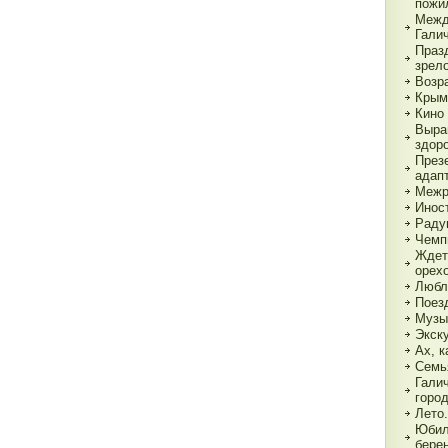
пожи
Межд
Гали
Праз
зрел
Возр
Крым
Кино 
Выра
здор
През
адап
Межр
Инос
Раду
Чемп
Ждет
орех
Любл
Поез
Музы
Экск
Ах, к
Семь
Гали
горо
Лето.
Юбил
бере