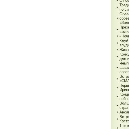
От с
Трад
по с
Обла
соре
«Зол
През
«Бли
«Ночь
Клуб
эруд
Жизн
Конк
для 
Чемп
шашк
соре
Встр
«СМ
Перв
Ирин
Конц
войн
Волш
стра
Анса
Встр
Кост
1 ок