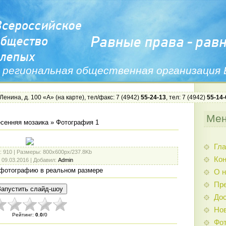
 региональная общественная организация
 Ленина, д. 100 «А» (
на карте
), тел/факс: 7 (4942)
55-24-13
, тел: 7 (4942)
55-14-
Ме
сенняя мозаика
» Фотография 1
Гла
: 910 |
Размеры
: 800x600px/237.8Kb
Ко
: 09.03.2016 |
Добавил
:
Admin
фотографию в реальном размере
О н
Пр
Дос
Нов
Рейтинг
:
0.0
/
0
Фо