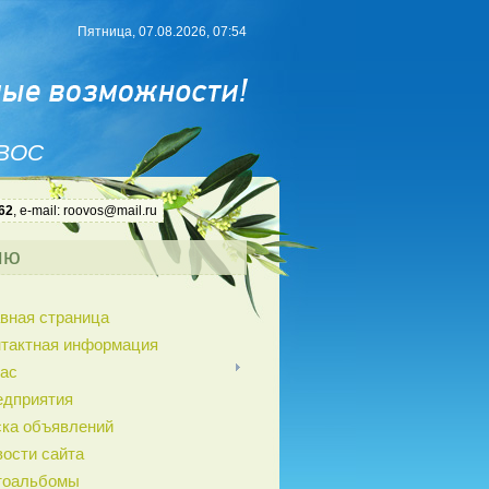
Пятница, 07.08.2026, 07:54
 ВОС
62
, e-mail: roovos@mail.ru
ню
вная страница
нтактная информация
ас
едприятия
ка объявлений
ости сайта
тоальбомы