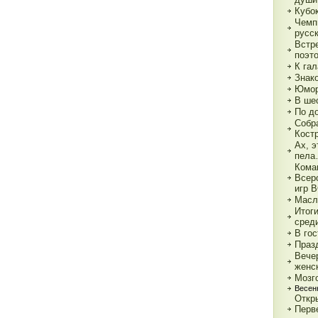
Кубок
Чемп
русс
Встр
поэт
К гал
Знак
Юмор
В ше
По д
Собр
Кост
Ах, э
пел
Кома
Всер
игр 
Масл
Итог
сред
В гос
Праз
Вече
женс
Мозг
Весен
Откр
Перв