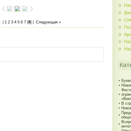
На
До
Си
я
|
1
2
3
4
5
6
7
[
8
] |
Следующая »
По
Ар
На
На
Кат
Буев
Ново
Фест
огра
«Вик
В ст
Ново
Пред
обще
Всер
инте
Обла