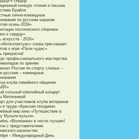
ердца к сердцу
иционный конкурс чтения и письма
истеме Брайля
стные лично-командные
внования по русским шашкам
отая осень-2016»
ентация поэтического сборника
зко к сердцу»
 искусств - 2016»
 «Интеллектуал» снова приглашает
итов к игре «Поле чудес»
ь прекрасна!
урс профессионального мастерства
инвалидов по зрению
ионат России по спорту слепых –
и русские – командные
внования
еча клуба семейного общения
АЙЛ»
ый сольный юбилейный концерт
ы Митичкиной
ерт для участников клуба ветеранов
ы и труда «Красная гвоздика»
ебный мир кино «Путешествие в
ну Мульти-пульти»
мбль «Волжанка» в числе лучших!
еча с представителями
ромского казачества
тября – Международный День