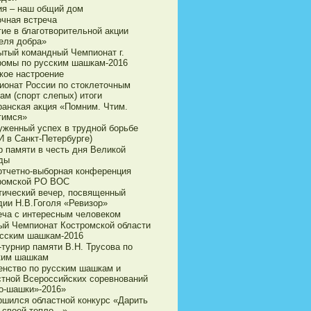
ия – наш общий дом
очная встреча
тие в благотворительной акции
еля добра»
ытый командный Чемпионат г.
ромы по русским шашкам-2016
кое настроение
ионат России по стоклеточным
ам (спорт слепых) итоги
ранская акция «Помним. Чтим.
тимся»
уженный успех в трудной борьбе
И в Санкт-Петербурге)
р памяти в честь дня Великой
ды
 отчетно-выборная конференция
ромской РО ВОС
тический вечер, посвященный
дии Н.В.Гоголя «Ревизор»
еча с интересным человеком
ый Чемпионат Костромской области
усским шашкам-2016
турнир памяти В.Н. Трусова по
ким шашкам
енство по русским шашкам и
стной Всероссийских соревнований
о-шашки»-2016»
ршился областной конкурс «Дарить
 своей тепло…»