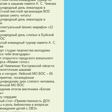
атам и шашкам памяти А. С. Чижова
ународный день инвалидов в
хтской местной организации ВОС
орошо уметь читать!
ународный день инвалидов в
че
ллектуальный бизнес-марафон «12
ьев»
ународный день слепых в Буйской
ВОС
ытый командный турнир памяти А. С.
ва
ерт студии творчества молодежи
все тебя благодарю»
л открытого городского вокального
урса «Мамин голос»
ый Чемпионат Костромской области
токлеточным шашкам
а и сегодня. Нейской МО ВОС – 65
приятие, посвящённое
ународному дню слепого человека,
личской МО ВОС
едение итогов месячника «Белая
ть»
жу сердцем
лый стол «Преемственность ДОУ,
ы и роль библиотеки в вопросах
овождения детей с ОВЗ»