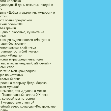
лого человека
ународный день пожилых людей в
че
дник «Добра и уважения, мудрости и
ости»
аст осени прекрасной
ская осень-2016
без границ
щено с любовью, кушайте на
овье
ентация аудиопособия «На пути к
тации без зрения»
егиональная скайп-игра
транные гости библиотеки
шная «Радуга»
ионат мира среди инвалидов
 нас в гости медовый, яблочный и
овый спас
ю тебя мой край родной
дка на источник
кальный ринг
урсия на фабрику Деда Мороза
акая музыка!
я вместе, так и душа на месте
ч Православный начала ХХ века –
д, который мы потеряли
 Путешествие с книгой
ейный вечер команды «Костромские
ндеи»