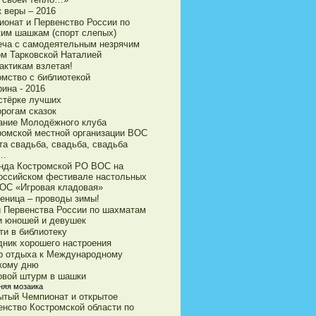
 веры – 2016
ионат и Первенство России по
ким шашкам (спорт слепых)
еча с самодеятельным незрячим
ом Тарковской Наталией
актикам взлетая!
омство с библиотекой
ина - 2016
стёрке лучших
орогам сказок
ание Молодёжного клуба
ромской местной организации ВОС
та свадьба, свадьба, свадьба
а…
нда Костромской РО ВОС на
оссийском фестивале настольных
ВОС «Игровая кладовая»
еница – проводы зимы!
и Первенства России по шахматам
и юношей и девушек
ти в библиотеку
дник хорошего настроения
р отдыха к Международному
кому дню
овой штурм в шашки
няя мозаика
ытый Чемпионат и открытое
енство Костромской области по