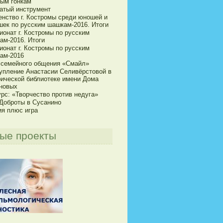
ым гонкам
атый инструмент
енство г. Костромы среди юношей и
шек по русским шашкам-2016. Итоги
ионат г. Костромы по русским
ам-2016. Итоги
ионат г. Костромы по русским
ам-2016
 семейного общения «Смайл»
упление Анастасии Селивёрстовой в
рической библиотеке имени Дома
новых
рс: «Творчество против недуга»
 Доброты в Сусанино
ия плюс игра
ые проекты