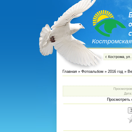
Костромская
г. Кострома, ул.
Главная
»
Фотоальбом
»
2016 год
»
Ве
Просмотров
Дата
Просмотреть 