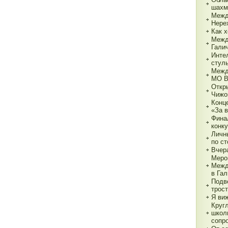
шахм
Межд
Нере
Как х
Межд
Гали
Инте
стул
Межд
МО 
Откр
Чижо
Конц
«За 
Фина
конк
Личн
по с
Вчер
Меро
Межд
в Га
Подв
трос
Я ви
Круг
школ
сопр