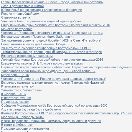
Галич Православный начала ХХ века – город, который мы потеряли
Лето. Путешествие с книгой
Юбилейный вечер команды «Костромские берендеи»
Россия – наш общий дом
Сказочная встреча
Участие в благотворительной акции «Неделя добра»
Открытый командный Чемпионат г. Костромы по русским шашкам-2016
Майское настроение
Чемпионат России по стоклеточным шашкам (спорт слепых) итоги
Ветеранская акция «Помним. Чтим. Заботимся»
Заслуженный успех в трудной борьбе (КИСИ в Санкт-Петербурге)
Вечер памяти в честь дня Великой Победы
28-я отчетно-выборная конференция Костромской РО ВОС
Тематический вечер, посвященный комедии Н.В.Гоголя «Ревизор»
Встреча с интересным человеком
Личный Чемпионат Костромской области по русским шашкам-2016
Блиц-турнир памяти В.Н. Трусова по русским шашкам
Первенство по русским шашкам и областной Всероссийских соревнований «Чудо-ша
Завершился областной конкурс «Дарить души своей тепло…»
Кубок веры – 2016
Чемпионат и Первенство России по русским шашкам (спорт слепых)
Встреча с самодеятельным незрячим поэтом Тарковской Наталией
К галактикам взлетая!
Знакомство с библиотекой
Юморина - 2016
В шестёрке лучших
По дорогам сказок
Собрание Молодёжного клуба Костромской местной организации ВОС
Ах, эта свадьба, свадьба, свадьба пела…
Команда Костромской РО ВОС на Всероссийском фестивале настольных игр ВОС «И
Масленица – проводы зимы!
Итоги Первенства России по шахматам среди юношей и девушек
В гости в библиотеку
Праздник хорошего настроения