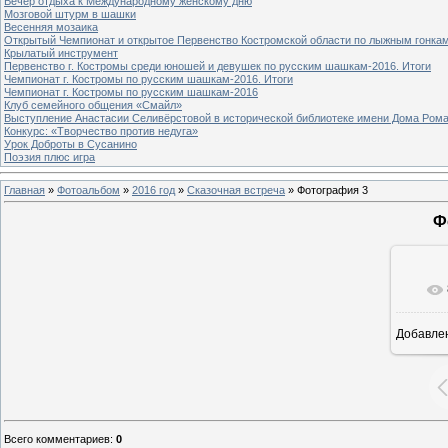
Вечер отдыха к Международному женскому дню
Мозговой штурм в шашки
Весенняя мозаика
Открытый Чемпионат и открытое Первенство Костромской области по лыжным гонка
Крылатый инструмент
Первенство г. Костромы среди юношей и девушек по русским шашкам-2016. Итоги
Чемпионат г. Костромы по русским шашкам-2016. Итоги
Чемпионат г. Костромы по русским шашкам-2016
Клуб семейного общения «Смайл»
Выступление Анастасии Селивёрстовой в исторической библиотеке имени Дома Ром
Конкурс: «Творчество против недуга»
Урок Доброты в Сусанино
Поэзия плюс игра
Главная
»
Фотоальбом
»
2016 год
»
Сказочная встреча
» Фотография 3
Ф
Добавле
Всего комментариев
:
0