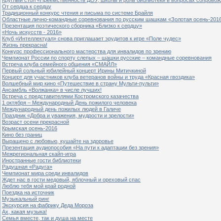
От сердца к сердцу
Традиционный конкурс чтения и письма по системе Брайля
Областные лично-командные соревнования по русским шашкам «Золотая осень-201
Презентация поэтического сборника «Близко к сердцу»
«Ночь искусств - 2016»
Клуб «Интеллектуал» снова приглашает эрудитов к игре «Поле чудес»
Жизнь прекрасна!
Конкурс профессионального мастерства для инвалидов по зрению
Чемпионат России по спорту слепых – шашки русские – командные соревнования
Встреча клуба семейного общения «СМАЙЛ»
Первый сольный юбилейный концерт Ирины Митичкиной
Концерт для участников клуба ветеранов войны и труда «Красная гвоздика»
Волшебный мир кино «Путешествие в страну Мульти-пульти»
Ансамбль «Волжанка» в числе лучших!
Встреча с представителями Костромского казачества
1 октября – Международный День пожилого человека
Международный день пожилых людей в Галиче
Праздник «Добра и уважения, мудрости и зрелости»
Возраст осени прекрасной
Крымская осень-2016
Кино без границ
Выращено с любовью, кушайте на здоровье
Презентация аудиопособия «На пути к адаптации без зрения»
Межрегиональная скайп-игра
Иностранные гости библиотеки
Радушная «Радуга»
Чемпионат мира среди инвалидов
Ждет нас в гости медовый, яблочный и ореховый спас
Люблю тебя мой край родной
Поездка на источник
Музыкальный ринг
Экскурсия на фабрику Деда Мороза
Ах, какая музыка!
Семья вместе, так и душа на месте