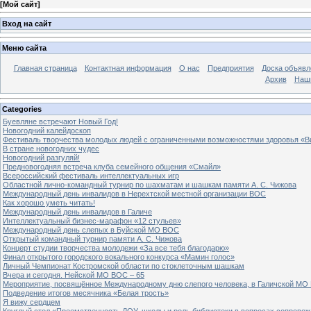
[
Мой сайт
]
Вход на сайт
Меню сайта
Главная страница
Контактная информация
О нас
Предприятия
Доска объявл
Архив
Наш
Categories
Буевляне встречают Новый Год!
Новогодний калейдоскоп
Фестиваль творчества молодых людей с ограниченными возможностями здоровья «В
В стране новогодних чудес
Новогодний разгуляй!
Предновогодняя встреча клуба семейного общения «Смайл»
Всероссийский фестиваль интеллектуальных игр
Областной лично-командный турнир по шахматам и шашкам памяти А. С. Чижова
Международный день инвалидов в Нерехтской местной организации ВОС
Как хорошо уметь читать!
Международный день инвалидов в Галиче
Интеллектуальный бизнес-марафон «12 стульев»
Международный день слепых в Буйской МО ВОС
Открытый командный турнир памяти А. С. Чижова
Концерт студии творчества молодежи «За все тебя благодарю»
Финал открытого городского вокального конкурса «Мамин голос»
Личный Чемпионат Костромской области по стоклеточным шашкам
Вчера и сегодня. Нейской МО ВОС – 65
Мероприятие, посвящённое Международному дню слепого человека, в Галичской МО
Подведение итогов месячника «Белая трость»
Я вижу сердцем
Круглый стол «Преемственность ДОУ, школы и роль библиотеки в вопросах сопровож