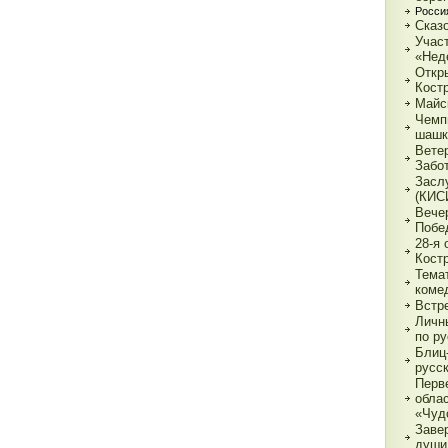
Росси
Сказ
Учас
«Нед
Откр
Кост
Майс
Чемп
шашк
Вете
Забо
Засл
(КИС
Вече
Побе
28-я
Кост
Тема
коме
Встр
Личн
по р
Блиц-
русс
Перв
обла
«Чуд
Заве
души