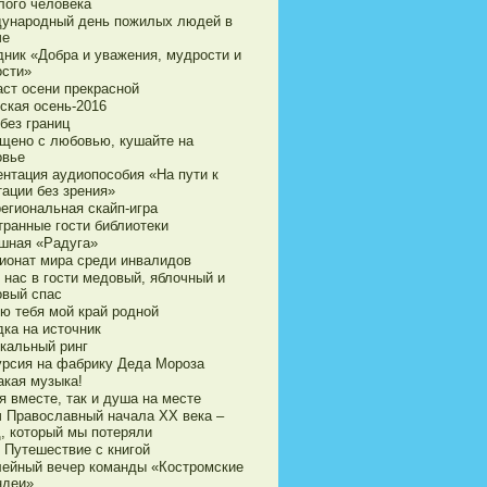
лого человека
ународный день пожилых людей в
че
дник «Добра и уважения, мудрости и
ости»
аст осени прекрасной
ская осень-2016
без границ
щено с любовью, кушайте на
овье
ентация аудиопособия «На пути к
тации без зрения»
егиональная скайп-игра
транные гости библиотеки
шная «Радуга»
ионат мира среди инвалидов
 нас в гости медовый, яблочный и
овый спас
ю тебя мой край родной
дка на источник
кальный ринг
урсия на фабрику Деда Мороза
акая музыка!
я вместе, так и душа на месте
ч Православный начала ХХ века –
д, который мы потеряли
 Путешествие с книгой
ейный вечер команды «Костромские
ндеи»