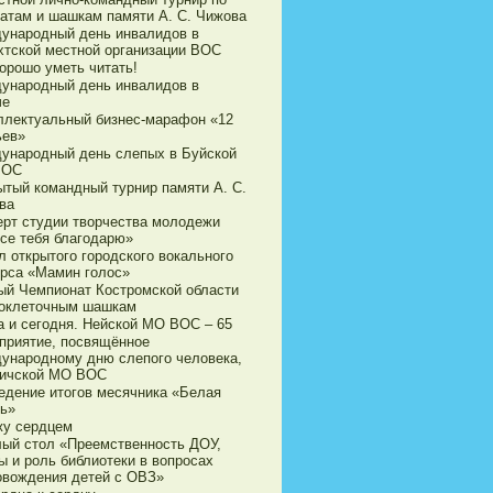
атам и шашкам памяти А. С. Чижова
ународный день инвалидов в
хтской местной организации ВОС
орошо уметь читать!
ународный день инвалидов в
че
ллектуальный бизнес-марафон «12
ьев»
ународный день слепых в Буйской
ВОС
ытый командный турнир памяти А. С.
ва
ерт студии творчества молодежи
все тебя благодарю»
л открытого городского вокального
урса «Мамин голос»
ый Чемпионат Костромской области
токлеточным шашкам
а и сегодня. Нейской МО ВОС – 65
приятие, посвящённое
ународному дню слепого человека,
личской МО ВОС
едение итогов месячника «Белая
ть»
жу сердцем
лый стол «Преемственность ДОУ,
ы и роль библиотеки в вопросах
овождения детей с ОВЗ»