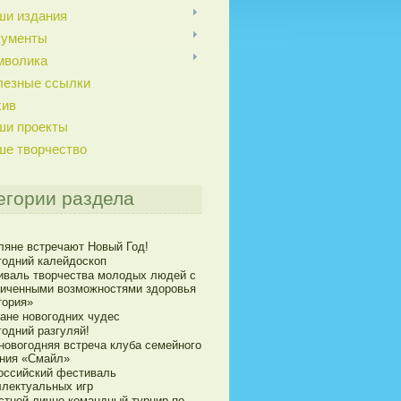
ши издания
кументы
мволика
лезные ссылки
хив
ши проекты
ше творчество
егории раздела
ляне встречают Новый Год!
годний калейдоскоп
иваль творчества молодых людей с
ниченными возможностями здоровья
тория»
ране новогодних чудес
годний разгуляй!
новогодняя встреча клуба семейного
ния «Смайл»
оссийский фестиваль
ллектуальных игр
стной лично-командный турнир по