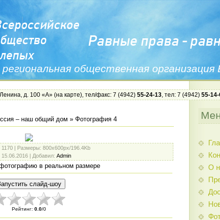
 региональная общественная организация
 Ленина, д. 100 «А» (
на карте
), тел/факс: 7 (4942)
55-24-13
, тел: 7 (4942)
55-14-
Ме
ссия – наш общий дом
» Фотография 4
Гла
: 1170 |
Размеры
: 800x600px/196.4Kb
Ко
: 15.06.2016 |
Добавил
:
Admin
фотографию в реальном размере
О н
Пр
Дос
Нов
Рейтинг
:
0.0
/
0
Фо