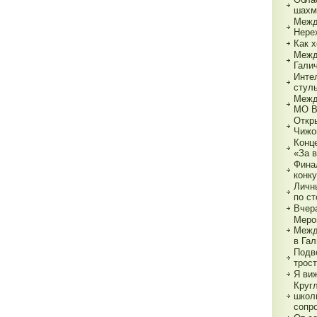
шахм
Межд
Нере
Как х
Межд
Гали
Инте
стул
Межд
МО 
Откр
Чижо
Конц
«За 
Фина
конк
Личн
по с
Вчер
Меро
Межд
в Га
Подв
трос
Я ви
Круг
школ
сопр