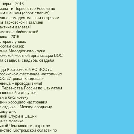
 веры – 2016
ионат и Первенство России по
ким шашкам (спорт слепых)
еча с самодеятельным незрячим
ом Тарковской Наталией
актикам взлетая!
омство с библиотекой
ина - 2016
стёрке лучших
орогам сказок
ание Молодёжного клуба
ромской местной организации ВОС
та свадьба, свадьба, свадьба
а…
нда Костромской РО ВОС на
оссийском фестивале настольных
ВОС «Игровая кладовая»
еница – проводы зимы!
и Первенства России по шахматам
и юношей и девушек
ти в библиотеку
дник хорошего настроения
р отдыха к Международному
кому дню
овой штурм в шашки
нняя мозаика
ытый Чемпионат и открытое
енство Костромской области по