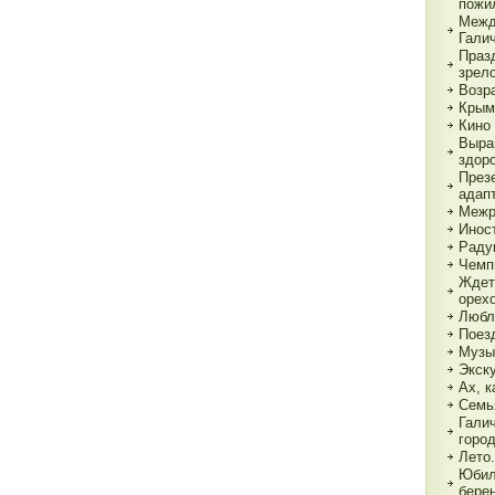
пожи
Межд
Гали
Праз
зрел
Возр
Крым
Кино 
Выра
здор
През
адап
Межр
Инос
Раду
Чемп
Ждет
орех
Любл
Поез
Музы
Экск
Ах, к
Семь
Гали
горо
Лето.
Юбил
бере