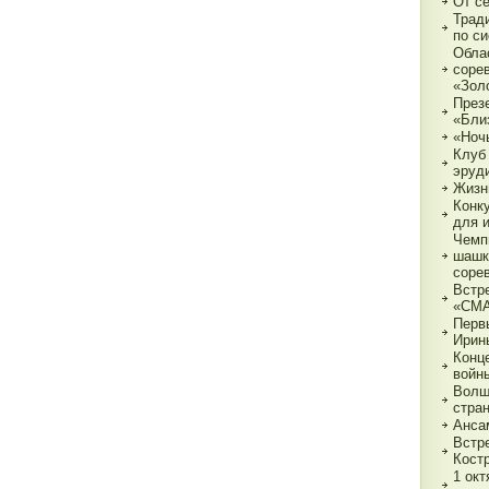
От с
Трад
по с
Обла
соре
«Зол
През
«Бли
«Ночь
Клуб
эруд
Жизн
Конк
для 
Чемп
шашк
соре
Встр
«СМ
Перв
Ирин
Конц
войн
Волш
стра
Анса
Встр
Кост
1 ок