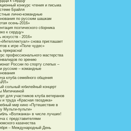
ердца к сердцу
иционный конкурс чтения и письма
истеме Брайля
стные лично-командные
внования по русским шашкам
отая осень-2016»
ентация поэтического сборника
зко к сердцу»
 искусств - 2016»
 «Интеллектуал» снова приглашает
итов к игре «Поле чудес»
ь прекрасна!
урс профессионального мастерства
инвалидов по зрению
ионат России по спорту слепых –
и русские – командные
внования
еча клуба семейного общения
АЙЛ»
ый сольный юбилейный концерт
ы Митичкиной
ерт для участников клуба ветеранов
ы и труда «Красная гвоздика»
ебный мир кино «Путешествие в
ну Мульти-пульти»
мбль «Волжанка» в числе лучших!
еча с представителями
ромского казачества
тября – Международный День