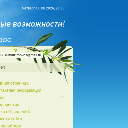
Четверг, 06.08.2026, 21:08
 ВОС
62
, e-mail: roovos@mail.ru
ню
вная страница
нтактная информация
ас
едприятия
ка объявлений
ости сайта
тоальбомы