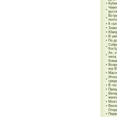
Кубок
Чемп
русс
Встр
поэт
К гал
Знак
Юмор
В ше
По д
Собр
Кост
Ах, э
пел
Кома
Всер
игр 
Масл
Итог
сред
В гос
Праз
Вече
женс
Мозг
Весе
Откр
Перв