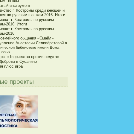
ым гонкам
атый инструмент
енство г. Костромы среди юношей и
шек по русским шашкам-2016. Итоги
ионат г. Костромы по русским
ам-2016. Итоги
ионат г. Костромы по русским
ам-2016
 семейного общения «Смайл»
упление Анастасии Селивёрстовой в
рической библиотеке имени Дома
новых
рс: «Творчество против недуга»
 Доброты в Сусанино
ия плюс игра
ые проекты