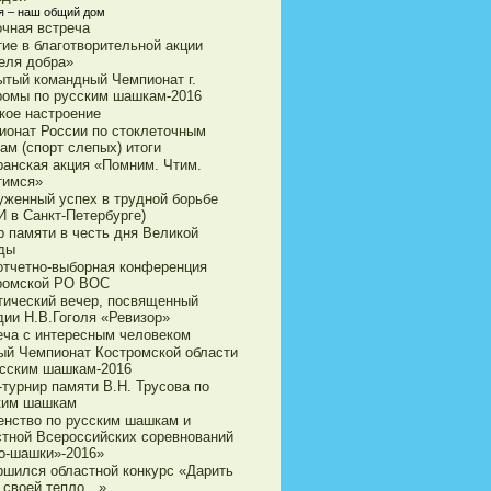
я – наш общий дом
очная встреча
тие в благотворительной акции
еля добра»
ытый командный Чемпионат г.
ромы по русским шашкам-2016
кое настроение
ионат России по стоклеточным
ам (спорт слепых) итоги
ранская акция «Помним. Чтим.
тимся»
уженный успех в трудной борьбе
И в Санкт-Петербурге)
р памяти в честь дня Великой
ды
 отчетно-выборная конференция
ромской РО ВОС
тический вечер, посвященный
дии Н.В.Гоголя «Ревизор»
еча с интересным человеком
ый Чемпионат Костромской области
усским шашкам-2016
турнир памяти В.Н. Трусова по
ким шашкам
енство по русским шашкам и
стной Всероссийских соревнований
о-шашки»-2016»
ршился областной конкурс «Дарить
 своей тепло…»