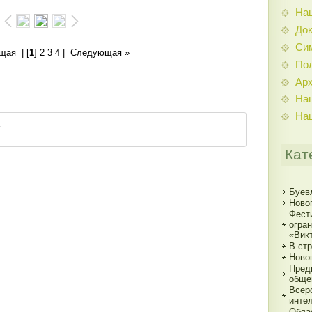
На
До
Си
ущая
| [
1
]
2
3
4
|
Следующая »
По
Ар
На
На
Кат
Буев
Ново
Фест
огра
«Вик
В ст
Ново
Пред
обще
Всер
инте
Обла