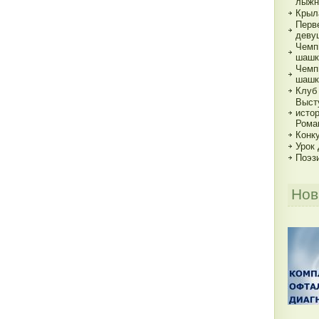
лыжн
Крыл
Перв
деву
Чемп
шашк
Чемп
шашк
Клуб
Выст
исто
Рома
Конку
Урок
Поэз
Нов