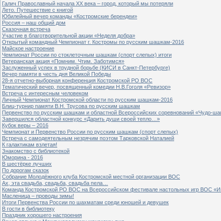
Галич Православный начала ХХ века – город, который мы потеряли
Лето. Путешествие с книгой
Юбилейный вечер команды «Костромские берендеи»
Россия – наш общий дом
Сказочная встреча
Участие в благотворительной акции «Неделя добра»
Открытый командный Чемпионат г. Костромы по русским шашкам-2016
Майское настроение
Чемпионат России по стоклеточным шашкам (спорт слепых) итоги
Ветеранская акция «Помним. Чтим. Заботимся»
Заслуженный успех в трудной борьбе (КИСИ в Санкт-Петербурге)
Вечер памяти в честь дня Великой Победы
28-я отчетно-выборная конференция Костромской РО ВОС
Тематический вечер, посвященный комедии Н.В.Гоголя «Ревизор»
Встреча с интересным человеком
Личный Чемпионат Костромской области по русским шашкам-2016
Блиц-турнир памяти В.Н. Трусова по русским шашкам
Первенство по русским шашкам и областной Всероссийских соревнований «Чудо-ша
Завершился областной конкурс «Дарить души своей тепло…»
Кубок веры – 2016
Чемпионат и Первенство России по русским шашкам (спорт слепых)
Встреча с самодеятельным незрячим поэтом Тарковской Наталией
К галактикам взлетая!
Знакомство с библиотекой
Юморина - 2016
В шестёрке лучших
По дорогам сказок
Собрание Молодёжного клуба Костромской местной организации ВОС
Ах, эта свадьба, свадьба, свадьба пела…
Команда Костромской РО ВОС на Всероссийском фестивале настольных игр ВОС «И
Масленица – проводы зимы!
Итоги Первенства России по шахматам среди юношей и девушек
В гости в библиотеку
Праздник хорошего настроения