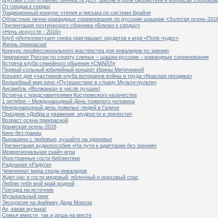
От сердца к сердцу
Традиционный конкурс чтения и письма по системе Брайля
Областные лично-командные соревнования по русским шашкам «Золотая осень-201
Презентация поэтического сборника «Близко к сердцу»
«Ночь искусств - 2016»
Клуб «Интеллектуал» снова приглашает эрудитов к игре «Поле чудес»
Жизнь прекрасна!
Конкурс профессионального мастерства для инвалидов по зрению
Чемпионат России по спорту слепых – шашки русские – командные соревнования
Встреча клуба семейного общения «СМАЙЛ»
Первый сольный юбилейный концерт Ирины Митичкиной
Концерт для участников клуба ветеранов войны и труда «Красная гвоздика»
Волшебный мир кино «Путешествие в страну Мульти-пульти»
Ансамбль «Волжанка» в числе лучших!
Встреча с представителями Костромского казачества
1 октября – Международный День пожилого человека
Международный день пожилых людей в Галиче
Праздник «Добра и уважения, мудрости и зрелости»
Возраст осени прекрасной
Крымская осень-2016
Кино без границ
Выращено с любовью, кушайте на здоровье
Презентация аудиопособия «На пути к адаптации без зрения»
Межрегиональная скайп-игра
Иностранные гости библиотеки
Радушная «Радуга»
Чемпионат мира среди инвалидов
Ждет нас в гости медовый, яблочный и ореховый спас
Люблю тебя мой край родной
Поездка на источник
Музыкальный ринг
Экскурсия на фабрику Деда Мороза
Ах, какая музыка!
Семья вместе, так и душа на месте