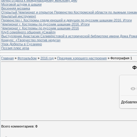
Вечер отдыха к Международному женскому дню
Мозговой штурм в шашки
Весенняя мозаика
Открытый Чемпионат и открытое Первенство Костромской области по лыжным гонка
Крылатый инструмент
Первенство г. Костромы среди юношей и девушек по русским шашкам-2016. Итоги
Чемпионат г. Костромы по русским шашкам-2016. Итоги
Чемпионат г. Костромы по русским шашкам-2016
Клуб семейного общения «Смайл»
Выступление Анастасии Селивёрстовой в исторической библиотеке имени Дома Ром
Конкурс: «Творчество против недуга»
Урок Доброты в Сусанино
Поэзия плюс игра
Главная
»
Фотоальбом
»
2016 год
»
Праздник хорошего настроения
» Фотография 1
Ф
Добавле
8
Всего комментариев
:
0