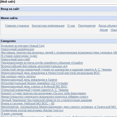
[
Мой сайт
]
Вход на сайт
Меню сайта
Главная страница
Контактная информация
О нас
Предприятия
Доска объявл
Архив
Наш
Categories
Буевляне встречают Новый Год!
Новогодний калейдоскоп
Фестиваль творчества молодых людей с ограниченными возможностями здоровья «В
В стране новогодних чудес
Новогодний разгуляй!
Предновогодняя встреча клуба семейного общения «Смайл»
Всероссийский фестиваль интеллектуальных игр
Областной лично-командный турнир по шахматам и шашкам памяти А. С. Чижова
Международный день инвалидов в Нерехтской местной организации ВОС
Как хорошо уметь читать!
Международный день инвалидов в Галиче
Интеллектуальный бизнес-марафон «12 стульев»
Международный день слепых в Буйской МО ВОС
Открытый командный турнир памяти А. С. Чижова
Концерт студии творчества молодежи «За все тебя благодарю»
Финал открытого городского вокального конкурса «Мамин голос»
Личный Чемпионат Костромской области по стоклеточным шашкам
Вчера и сегодня. Нейской МО ВОС – 65
Мероприятие, посвящённое Международному дню слепого человека, в Галичской МО
Подведение итогов месячника «Белая трость»
Я вижу сердцем
Круглый стол «Преемственность ДОУ, школы и роль библиотеки в вопросах сопровож