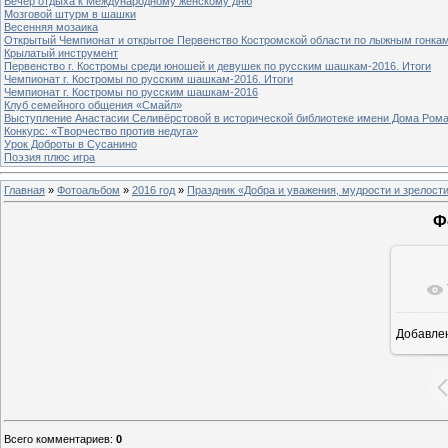
Вечер отдыха к Международному женскому дню
Мозговой штурм в шашки
Весенняя мозаика
Открытый Чемпионат и открытое Первенство Костромской области по лыжным гонка
Крылатый инструмент
Первенство г. Костромы среди юношей и девушек по русским шашкам-2016. Итоги
Чемпионат г. Костромы по русским шашкам-2016. Итоги
Чемпионат г. Костромы по русским шашкам-2016
Клуб семейного общения «Смайл»
Выступление Анастасии Селивёрстовой в исторической библиотеке имени Дома Ром
Конкурс: «Творчество против недуга»
Урок Доброты в Сусанино
Поэзия плюс игра
Главная
»
Фотоальбом
»
2016 год
»
Праздник «Добра и уважения, мудрости и зрелост
Ф
Добавле
8
Всего комментариев
:
0