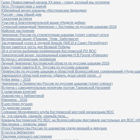
Галич Православный начала ХХ века – город, который мы потеряли
Лето. Путешествие с книгой
Юбилейный вечер команды «Костромские берендеи»
Россия – наш общий дом
Сказочная встреча
Участие в благотворительной акции «Неделя добра»
Открытый командный Чемпионат г. Костромы по русским шашкам-2016
Майское настроение
Чемпионат России по стоклеточным шашкам (спорт слепых) итоги
Ветеранская акция «Помним. Чтим. Заботимся»
Заслуженный успех в трудной борьбе (КИСИ в Санкт-Петербурге)
Вечер памяти в честь дня Великой Победы
28-я отчетно-выборная конференция Костромской РО ВОС
Тематический вечер, посвященный комедии Н.В.Гоголя «Ревизор»
Встреча с интересным человеком
Личный Чемпионат Костромской области по русским шашкам-2016
Блиц-турнир памяти В.Н. Трусова по русским шашкам
Первенство по русским шашкам и областной Всероссийских соревнований «Чудо-ша
Завершился областной конкурс «Дарить души своей тепло…»
Кубок веры – 2016
Чемпионат и Первенство России по русским шашкам (спорт слепых)
Встреча с самодеятельным незрячим поэтом Тарковской Наталией
К галактикам взлетая!
Знакомство с библиотекой
Юморина - 2016
В шестёрке лучших
По дорогам сказок
Собрание Молодёжного клуба Костромской местной организации ВОС
Ах, эта свадьба, свадьба, свадьба пела…
Команда Костромской РО ВОС на Всероссийском фестивале настольных игр ВОС «И
Масленица – проводы зимы!
Итоги Первенства России по шахматам среди юношей и девушек
В гости в библиотеку
Праздник хорошего настроения