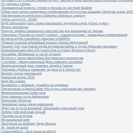
От сердца к сердцу
Традиционный конкурс чтения и письма по системе Брайля
Областные лично-командные соревнования по русским шашкам «Золотая осень-201
Презентация поэтического сборника «Близко к сердцу»
«Ночь искусств - 2016»
Клуб «Интеллектуал» снова приглашает эрудитов к игре «Поле чудес»
Жизнь прекрасна!
Конкурс профессионального мастерства для инвалидов по зрению
Чемпионат России по спорту слепых – шашки русские – командные соревнования
Встреча клуба семейного общения «СМАЙЛ»
Первый сольный юбилейный концерт Ирины Митичкиной
Концерт для участников клуба ветеранов войны и труда «Красная гвоздика»
Волшебный мир кино «Путешествие в страну Мульти-пульти»
Ансамбль «Волжанка» в числе лучших!
Встреча с представителями Костромского казачества
1 октября – Международный День пожилого человека
Международный день пожилых людей в Галиче
Праздник «Добра и уважения, мудрости и зрелости»
Возраст осени прекрасной
Крымская осень-2016
Кино без границ
Выращено с любовью, кушайте на здоровье
Презентация аудиопособия «На пути к адаптации без зрения»
Межрегиональная скайп-игра
Иностранные гости библиотеки
Радушная «Радуга»
Чемпионат мира среди инвалидов
Ждет нас в гости медовый, яблочный и ореховый спас
Люблю тебя мой край родной
Поездка на источник
Музыкальный ринг
Экскурсия на фабрику Деда Мороза
Ах, какая музыка!
Семья вместе, так и душа на месте