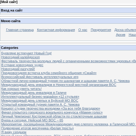
[
Мой сайт
]
Вход на сайт
Меню сайта
Главная страница
Контактная информация
О нас
Предприятия
Доска объявл
Архив
Наш
Categories
Буевляне встречают Новый Год!
Новогодний калейдоскоп
Фестиваль творчества молодых людей с ограниченными возможностями здоровья «В
В стране новогодних чудес
Новогодний разгуляй!
Предновогодняя встреча клуба семейного общения «Смайл»
Всероссийский фестиваль интеллектуальных игр
Областной лично-командный турнир по шахматам и шашкам памяти А. С. Чижова
Международный день инвалидов в Нерехтской местной организации ВОС
Как хорошо уметь читать!
Международный день инвалидов в Галиче
Интеллектуальный бизнес-марафон «12 стульев»
Международный день слепых в Буйской МО ВОС
Открытый командный турнир памяти А. С. Чижова
Концерт студии творчества молодежи «За все тебя благодарю»
Финал открытого городского вокального конкурса «Мамин голос»
Личный Чемпионат Костромской области по стоклеточным шашкам
Вчера и сегодня. Нейской МО ВОС – 65
Мероприятие, посвящённое Международному дню слепого человека, в Галичской МО
Подведение итогов месячника «Белая трость»
Я вижу сердцем
Круглый стол «Преемственность ДОУ, школы и роль библиотеки в вопросах сопровож