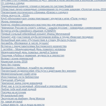
От сердца к сердцу
Традиционный конкурс чтения и письма по системе Брайля
Областные лично-командные соревнования по русским шашкам «Золотая осень-201
Презентация поэтического сборника «Близко к сердцу»
«Ночь искусств - 2016»
Клуб «Интеллектуал» снова приглашает эрудитов к игре «Поле чудес»
Жизнь прекрасна!
Конкурс профессионального мастерства для инвалидов по зрению
Чемпионат России по спорту слепых – шашки русские – командные соревнования
Встреча клуба семейного общения «СМАЙЛ»
Первый сольный юбилейный концерт Ирины Митичкиной
Концерт для участников клуба ветеранов войны и труда «Красная гвоздика»
Волшебный мир кино «Путешествие в страну Мульти-пульти»
Ансамбль «Волжанка» в числе лучших!
Встреча с представителями Костромского казачества
1 октября – Международный День пожилого человека
Международный день пожилых людей в Галиче
Праздник «Добра и уважения, мудрости и зрелости»
Возраст осени прекрасной
Крымская осень-2016
Кино без границ
Выращено с любовью, кушайте на здоровье
Презентация аудиопособия «На пути к адаптации без зрения»
Межрегиональная скайп-игра
Иностранные гости библиотеки
Радушная «Радуга»
Чемпионат мира среди инвалидов
Ждет нас в гости медовый, яблочный и ореховый спас
Люблю тебя мой край родной
Поездка на источник
Музыкальный ринг
Экскурсия на фабрику Деда Мороза
Ах, какая музыка!
Семья вместе, так и душа на месте