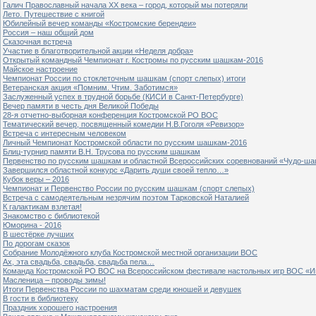
Галич Православный начала ХХ века – город, который мы потеряли
Лето. Путешествие с книгой
Юбилейный вечер команды «Костромские берендеи»
Россия – наш общий дом
Сказочная встреча
Участие в благотворительной акции «Неделя добра»
Открытый командный Чемпионат г. Костромы по русским шашкам-2016
Майское настроение
Чемпионат России по стоклеточным шашкам (спорт слепых) итоги
Ветеранская акция «Помним. Чтим. Заботимся»
Заслуженный успех в трудной борьбе (КИСИ в Санкт-Петербурге)
Вечер памяти в честь дня Великой Победы
28-я отчетно-выборная конференция Костромской РО ВОС
Тематический вечер, посвященный комедии Н.В.Гоголя «Ревизор»
Встреча с интересным человеком
Личный Чемпионат Костромской области по русским шашкам-2016
Блиц-турнир памяти В.Н. Трусова по русским шашкам
Первенство по русским шашкам и областной Всероссийских соревнований «Чудо-ша
Завершился областной конкурс «Дарить души своей тепло…»
Кубок веры – 2016
Чемпионат и Первенство России по русским шашкам (спорт слепых)
Встреча с самодеятельным незрячим поэтом Тарковской Наталией
К галактикам взлетая!
Знакомство с библиотекой
Юморина - 2016
В шестёрке лучших
По дорогам сказок
Собрание Молодёжного клуба Костромской местной организации ВОС
Ах, эта свадьба, свадьба, свадьба пела…
Команда Костромской РО ВОС на Всероссийском фестивале настольных игр ВОС «И
Масленица – проводы зимы!
Итоги Первенства России по шахматам среди юношей и девушек
В гости в библиотеку
Праздник хорошего настроения