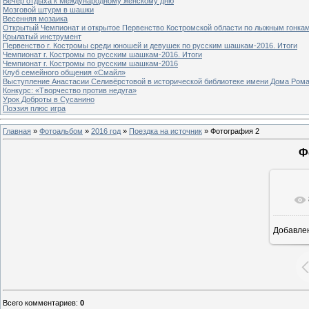
Вечер отдыха к Международному женскому дню
Мозговой штурм в шашки
Весенняя мозаика
Открытый Чемпионат и открытое Первенство Костромской области по лыжным гонка
Крылатый инструмент
Первенство г. Костромы среди юношей и девушек по русским шашкам-2016. Итоги
Чемпионат г. Костромы по русским шашкам-2016. Итоги
Чемпионат г. Костромы по русским шашкам-2016
Клуб семейного общения «Смайл»
Выступление Анастасии Селивёрстовой в исторической библиотеке имени Дома Ром
Конкурс: «Творчество против недуга»
Урок Доброты в Сусанино
Поэзия плюс игра
Главная
»
Фотоальбом
»
2016 год
»
Поездка на источник
» Фотография 2
Ф
Добавле
9
Всего комментариев
:
0