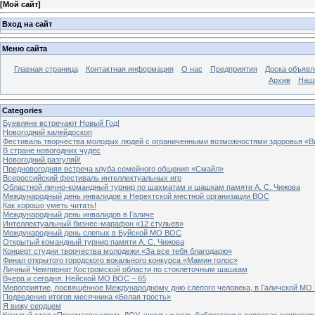
[
Мой сайт
]
Вход на сайт
Меню сайта
Главная страница
Контактная информация
О нас
Предприятия
Доска объявл
Архив
Наш
Categories
Буевляне встречают Новый Год!
Новогодний калейдоскоп
Фестиваль творчества молодых людей с ограниченными возможностями здоровья «В
В стране новогодних чудес
Новогодний разгуляй!
Предновогодняя встреча клуба семейного общения «Смайл»
Всероссийский фестиваль интеллектуальных игр
Областной лично-командный турнир по шахматам и шашкам памяти А. С. Чижова
Международный день инвалидов в Нерехтской местной организации ВОС
Как хорошо уметь читать!
Международный день инвалидов в Галиче
Интеллектуальный бизнес-марафон «12 стульев»
Международный день слепых в Буйской МО ВОС
Открытый командный турнир памяти А. С. Чижова
Концерт студии творчества молодежи «За все тебя благодарю»
Финал открытого городского вокального конкурса «Мамин голос»
Личный Чемпионат Костромской области по стоклеточным шашкам
Вчера и сегодня. Нейской МО ВОС – 65
Мероприятие, посвящённое Международному дню слепого человека, в Галичской МО
Подведение итогов месячника «Белая трость»
Я вижу сердцем
Круглый стол «Преемственность ДОУ, школы и роль библиотеки в вопросах сопровож