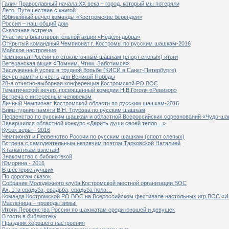
Галич Православный начала ХХ века – город, который мы потеряли
Лето. Путешествие с книгой
Юбилейный вечер команды «Костромские берендеи»
Россия – наш общий дом
Сказочная встреча
Участие в благотворительной акции «Неделя добра»
Открытый командный Чемпионат г. Костромы по русским шашкам-2016
Майское настроение
Чемпионат России по стоклеточным шашкам (спорт слепых) итоги
Ветеранская акция «Помним. Чтим. Заботимся»
Заслуженный успех в трудной борьбе (КИСИ в Санкт-Петербурге)
Вечер памяти в честь дня Великой Победы
28-я отчетно-выборная конференция Костромской РО ВОС
Тематический вечер, посвященный комедии Н.В.Гоголя «Ревизор»
Встреча с интересным человеком
Личный Чемпионат Костромской области по русским шашкам-2016
Блиц-турнир памяти В.Н. Трусова по русским шашкам
Первенство по русским шашкам и областной Всероссийских соревнований «Чудо-ша
Завершился областной конкурс «Дарить души своей тепло…»
Кубок веры – 2016
Чемпионат и Первенство России по русским шашкам (спорт слепых)
Встреча с самодеятельным незрячим поэтом Тарковской Наталией
К галактикам взлетая!
Знакомство с библиотекой
Юморина - 2016
В шестёрке лучших
По дорогам сказок
Собрание Молодёжного клуба Костромской местной организации ВОС
Ах, эта свадьба, свадьба, свадьба пела…
Команда Костромской РО ВОС на Всероссийском фестивале настольных игр ВОС «И
Масленица – проводы зимы!
Итоги Первенства России по шахматам среди юношей и девушек
В гости в библиотеку
Праздник хорошего настроения