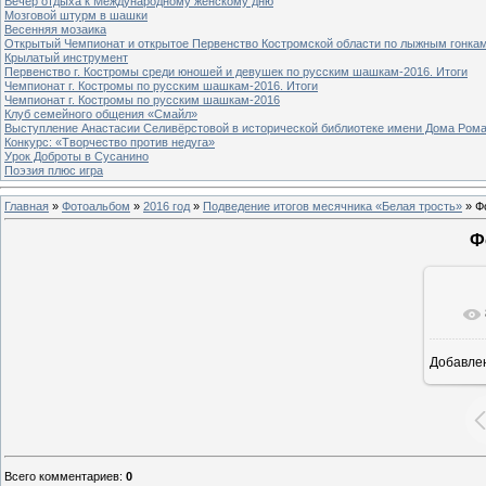
Вечер отдыха к Международному женскому дню
Мозговой штурм в шашки
Весенняя мозаика
Открытый Чемпионат и открытое Первенство Костромской области по лыжным гонка
Крылатый инструмент
Первенство г. Костромы среди юношей и девушек по русским шашкам-2016. Итоги
Чемпионат г. Костромы по русским шашкам-2016. Итоги
Чемпионат г. Костромы по русским шашкам-2016
Клуб семейного общения «Смайл»
Выступление Анастасии Селивёрстовой в исторической библиотеке имени Дома Ром
Конкурс: «Творчество против недуга»
Урок Доброты в Сусанино
Поэзия плюс игра
Главная
»
Фотоальбом
»
2016 год
»
Подведение итогов месячника «Белая трость»
» Ф
Ф
Добавле
1
Всего комментариев
:
0