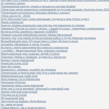
От сердца к сердцу
Традиционный конкурс чтения и письма по системе Брайля
Областные лично-командные соревнования по русским шашкам «Золотая осень-201
Презентация поэтического сборника «Близко к сердцу»
«Ночь искусств - 2016»
Клуб «Интеллектуал» снова приглашает эрудитов к игре «Поле чудес»
Жизнь прекрасна!
Конкурс профессионального мастерства для инвалидов по зрению
Чемпионат России по спорту слепых – шашки русские – командные соревнования
Встреча клуба семейного общения «СМАЙЛ»
Первый сольный юбилейный концерт Ирины Митичкиной
Концерт для участников клуба ветеранов войны и труда «Красная гвоздика»
Волшебный мир кино «Путешествие в страну Мульти-пульти»
Ансамбль «Волжанка» в числе лучших!
Встреча с представителями Костромского казачества
1 октября – Международный День пожилого человека
Международный день пожилых людей в Галиче
Праздник «Добра и уважения, мудрости и зрелости»
Возраст осени прекрасной
Крымская осень-2016
Кино без границ
Выращено с любовью, кушайте на здоровье
Презентация аудиопособия «На пути к адаптации без зрения»
Межрегиональная скайп-игра
Иностранные гости библиотеки
Радушная «Радуга»
Чемпионат мира среди инвалидов
Ждет нас в гости медовый, яблочный и ореховый спас
Люблю тебя мой край родной
Поездка на источник
Музыкальный ринг
Экскурсия на фабрику Деда Мороза
Ах, какая музыка!
Семья вместе, так и душа на месте