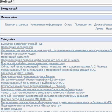
[
Мой сайт
]
Вход на сайт
Меню сайта
Главная страница
Контактная информация
О нас
Предприятия
Доска объявл
Архив
Наш
Categories
Буевляне встречают Новый Год!
Новогодний калейдоскоп
Фестиваль творчества молодых людей с ограниченными возможностями здоровья «В
В стране новогодних чудес
Новогодний разгуляй!
Предновогодняя встреча клуба семейного общения «Смайл»
Всероссийский фестиваль интеллектуальных игр
Областной лично-командный турнир по шахматам и шашкам памяти А. С. Чижова
Международный день инвалидов в Нерехтской местной организации ВОС
Как хорошо уметь читать!
Международный день инвалидов в Галиче
Интеллектуальный бизнес-марафон «12 стульев»
Международный день слепых в Буйской МО ВОС
Открытый командный турнир памяти А. С. Чижова
Концерт студии творчества молодежи «За все тебя благодарю»
Финал открытого городского вокального конкурса «Мамин голос»
Личный Чемпионат Костромской области по стоклеточным шашкам
Вчера и сегодня. Нейской МО ВОС – 65
Мероприятие, посвящённое Международному дню слепого человека, в Галичской МО
Подведение итогов месячника «Белая трость»
Я вижу сердцем
Круглый стол «Преемственность ДОУ, школы и роль библиотеки в вопросах сопровож