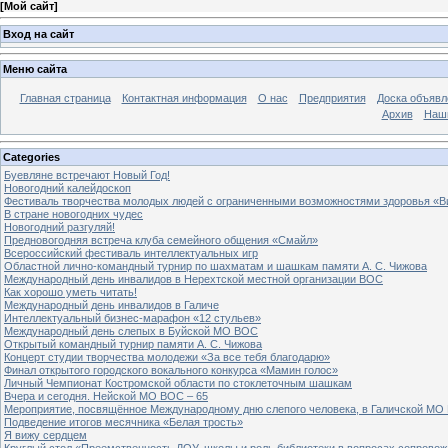
[
Мой сайт
]
Вход на сайт
Меню сайта
Главная страница
Контактная информация
О нас
Предприятия
Доска объявл
Архив
Наш
Categories
Буевляне встречают Новый Год!
Новогодний калейдоскоп
Фестиваль творчества молодых людей с ограниченными возможностями здоровья «В
В стране новогодних чудес
Новогодний разгуляй!
Предновогодняя встреча клуба семейного общения «Смайл»
Всероссийский фестиваль интеллектуальных игр
Областной лично-командный турнир по шахматам и шашкам памяти А. С. Чижова
Международный день инвалидов в Нерехтской местной организации ВОС
Как хорошо уметь читать!
Международный день инвалидов в Галиче
Интеллектуальный бизнес-марафон «12 стульев»
Международный день слепых в Буйской МО ВОС
Открытый командный турнир памяти А. С. Чижова
Концерт студии творчества молодежи «За все тебя благодарю»
Финал открытого городского вокального конкурса «Мамин голос»
Личный Чемпионат Костромской области по стоклеточным шашкам
Вчера и сегодня. Нейской МО ВОС – 65
Мероприятие, посвящённое Международному дню слепого человека, в Галичской МО
Подведение итогов месячника «Белая трость»
Я вижу сердцем
Круглый стол «Преемственность ДОУ, школы и роль библиотеки в вопросах сопровож