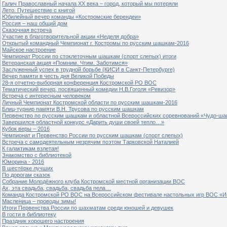
Галич Православный начала ХХ века – город, который мы потеряли
Лето. Путешествие с книгой
Юбилейный вечер команды «Костромские берендеи»
Россия – наш общий дом
Сказочная встреча
Участие в благотворительной акции «Неделя добра»
Открытый командный Чемпионат г. Костромы по русским шашкам-2016
Майское настроение
Чемпионат России по стоклеточным шашкам (спорт слепых) итоги
Ветеранская акция «Помним. Чтим. Заботимся»
Заслуженный успех в трудной борьбе (КИСИ в Санкт-Петербурге)
Вечер памяти в честь дня Великой Победы
28-я отчетно-выборная конференция Костромской РО ВОС
Тематический вечер, посвященный комедии Н.В.Гоголя «Ревизор»
Встреча с интересным человеком
Личный Чемпионат Костромской области по русским шашкам-2016
Блиц-турнир памяти В.Н. Трусова по русским шашкам
Первенство по русским шашкам и областной Всероссийских соревнований «Чудо-ша
Завершился областной конкурс «Дарить души своей тепло…»
Кубок веры – 2016
Чемпионат и Первенство России по русским шашкам (спорт слепых)
Встреча с самодеятельным незрячим поэтом Тарковской Наталией
К галактикам взлетая!
Знакомство с библиотекой
Юморина - 2016
В шестёрке лучших
По дорогам сказок
Собрание Молодёжного клуба Костромской местной организации ВОС
Ах, эта свадьба, свадьба, свадьба пела…
Команда Костромской РО ВОС на Всероссийском фестивале настольных игр ВОС «И
Масленица – проводы зимы!
Итоги Первенства России по шахматам среди юношей и девушек
В гости в библиотеку
Праздник хорошего настроения