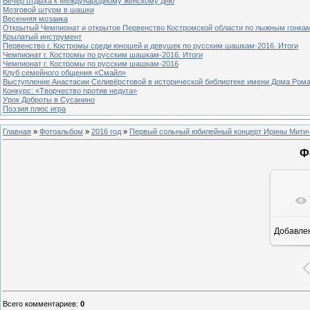
Вечер отдыха к Международному женскому дню
Мозговой штурм в шашки
Весенняя мозаика
Открытый Чемпионат и открытое Первенство Костромской области по лыжным гонка
Крылатый инструмент
Первенство г. Костромы среди юношей и девушек по русским шашкам-2016. Итоги
Чемпионат г. Костромы по русским шашкам-2016. Итоги
Чемпионат г. Костромы по русским шашкам-2016
Клуб семейного общения «Смайл»
Выступление Анастасии Селивёрстовой в исторической библиотеке имени Дома Ром
Конкурс: «Творчество против недуга»
Урок Доброты в Сусанино
Поэзия плюс игра
Главная
»
Фотоальбом
»
2016 год
»
Первый сольный юбилейный концерт Ирины Мити
Ф
Добавле
1
Всего комментариев
:
0