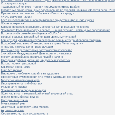
От сердца к сердцу
Традиционный конкурс чтения и письма по системе Брайля
Областные лично-командные соревнования по русским шашкам «Золотая осень-201
Презентация поэтического сборника «Близко к сердцу»
«Ночь искусств - 2016»
Клуб «Интеллектуал» снова приглашает эрудитов к игре «Поле чудес»
Жизнь прекрасна!
Конкурс профессионального мастерства для инвалидов по зрению
Чемпионат России по спорту слепых – шашки русские – командные соревнования
Встреча клуба семейного общения «СМАЙЛ»
Первый сольный юбилейный концерт Ирины Митичкиной
Концерт для участников клуба ветеранов войны и труда «Красная гвоздика»
Волшебный мир кино «Путешествие в страну Мульти-пульти»
Ансамбль «Волжанка» в числе лучших!
Встреча с представителями Костромского казачества
1 октября – Международный День пожилого человека
Международный день пожилых людей в Галиче
Праздник «Добра и уважения, мудрости и зрелости»
Возраст осени прекрасной
Крымская осень-2016
Кино без границ
Выращено с любовью, кушайте на здоровье
Презентация аудиопособия «На пути к адаптации без зрения»
Межрегиональная скайп-игра
Иностранные гости библиотеки
Радушная «Радуга»
Чемпионат мира среди инвалидов
Ждет нас в гости медовый, яблочный и ореховый спас
Люблю тебя мой край родной
Поездка на источник
Музыкальный ринг
Экскурсия на фабрику Деда Мороза
Ах, какая музыка!
Семья вместе, так и душа на месте