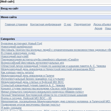
[
Мой сайт
]
Вход на сайт
Меню сайта
Главная страница
Контактная информация
О нас
Предприятия
Доска объявл
Архив
Наш
Categories
Буевляне встречают Новый Год!
Новогодний калейдоскоп
Фестиваль творчества молодых людей с ограниченными возможностями здоровья «В
В стране новогодних чудес
Новогодний разгуляй!
Предновогодняя встреча клуба семейного общения «Смайл»
Всероссийский фестиваль интеллектуальных игр
Областной лично-командный турнир по шахматам и шашкам памяти А. С. Чижова
Международный день инвалидов в Нерехтской местной организации ВОС
Как хорошо уметь читать!
Международный день инвалидов в Галиче
Интеллектуальный бизнес-марафон «12 стульев»
Международный день слепых в Буйской МО ВОС
Открытый командный турнир памяти А. С. Чижова
Концерт студии творчества молодежи «За все тебя благодарю»
Финал открытого городского вокального конкурса «Мамин голос»
Личный Чемпионат Костромской области по стоклеточным шашкам
Вчера и сегодня. Нейской МО ВОС – 65
Мероприятие, посвящённое Международному дню слепого человека, в Галичской МО
Подведение итогов месячника «Белая трость»
Я вижу сердцем
Круглый стол «Преемственность ДОУ, школы и роль библиотеки в вопросах сопровож