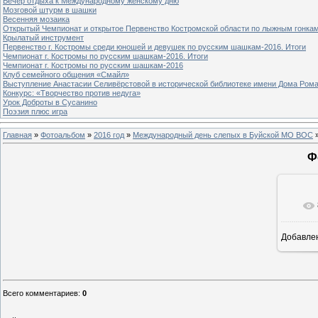
Вечер отдыха к Международному женскому дню
Мозговой штурм в шашки
Весенняя мозаика
Открытый Чемпионат и открытое Первенство Костромской области по лыжным гонка
Крылатый инструмент
Первенство г. Костромы среди юношей и девушек по русским шашкам-2016. Итоги
Чемпионат г. Костромы по русским шашкам-2016. Итоги
Чемпионат г. Костромы по русским шашкам-2016
Клуб семейного общения «Смайл»
Выступление Анастасии Селивёрстовой в исторической библиотеке имени Дома Ром
Конкурс: «Творчество против недуга»
Урок Доброты в Сусанино
Поэзия плюс игра
Главная
»
Фотоальбом
»
2016 год
»
Международный день слепых в Буйской МО ВОС
»
Ф
Добавле
1
Всего комментариев
:
0