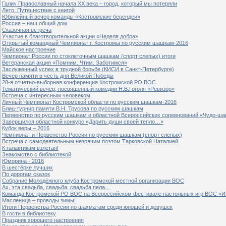
Галич Православный начала ХХ века – город, который мы потеряли
Лето. Путешествие с книгой
Юбилейный вечер команды «Костромские берендеи»
Россия – наш общий дом
Сказочная встреча
Участие в благотворительной акции «Неделя добра»
Открытый командный Чемпионат г. Костромы по русским шашкам-2016
Майское настроение
Чемпионат России по стоклеточным шашкам (спорт слепых) итоги
Ветеранская акция «Помним. Чтим. Заботимся»
Заслуженный успех в трудной борьбе (КИСИ в Санкт-Петербурге)
Вечер памяти в честь дня Великой Победы
28-я отчетно-выборная конференция Костромской РО ВОС
Тематический вечер, посвященный комедии Н.В.Гоголя «Ревизор»
Встреча с интересным человеком
Личный Чемпионат Костромской области по русским шашкам-2016
Блиц-турнир памяти В.Н. Трусова по русским шашкам
Первенство по русским шашкам и областной Всероссийских соревнований «Чудо-ша
Завершился областной конкурс «Дарить души своей тепло…»
Кубок веры – 2016
Чемпионат и Первенство России по русским шашкам (спорт слепых)
Встреча с самодеятельным незрячим поэтом Тарковской Наталией
К галактикам взлетая!
Знакомство с библиотекой
Юморина - 2016
В шестёрке лучших
По дорогам сказок
Собрание Молодёжного клуба Костромской местной организации ВОС
Ах, эта свадьба, свадьба, свадьба пела…
Команда Костромской РО ВОС на Всероссийском фестивале настольных игр ВОС «И
Масленица – проводы зимы!
Итоги Первенства России по шахматам среди юношей и девушек
В гости в библиотеку
Праздник хорошего настроения