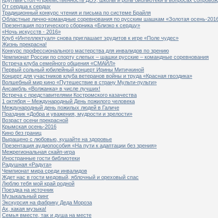
От сердца к сердцу
Традиционный конкурс чтения и письма по системе Брайля
Областные лично-командные соревнования по русским шашкам «Золотая осень-201
Презентация поэтического сборника «Близко к сердцу»
«Ночь искусств - 2016»
Клуб «Интеллектуал» снова приглашает эрудитов к игре «Поле чудес»
Жизнь прекрасна!
Конкурс профессионального мастерства для инвалидов по зрению
Чемпионат России по спорту слепых – шашки русские – командные соревнования
Встреча клуба семейного общения «СМАЙЛ»
Первый сольный юбилейный концерт Ирины Митичкиной
Концерт для участников клуба ветеранов войны и труда «Красная гвоздика»
Волшебный мир кино «Путешествие в страну Мульти-пульти»
Ансамбль «Волжанка» в числе лучших!
Встреча с представителями Костромского казачества
1 октября – Международный День пожилого человека
Международный день пожилых людей в Галиче
Праздник «Добра и уважения, мудрости и зрелости»
Возраст осени прекрасной
Крымская осень-2016
Кино без границ
Выращено с любовью, кушайте на здоровье
Презентация аудиопособия «На пути к адаптации без зрения»
Межрегиональная скайп-игра
Иностранные гости библиотеки
Радушная «Радуга»
Чемпионат мира среди инвалидов
Ждет нас в гости медовый, яблочный и ореховый спас
Люблю тебя мой край родной
Поездка на источник
Музыкальный ринг
Экскурсия на фабрику Деда Мороза
Ах, какая музыка!
Семья вместе, так и душа на месте