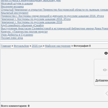
Вечер отдыха к Международному женскому дню
Мозговой штурм в шашки
Весенняя мозаика
Открытый Чемпионат и открытое Первенство Костромской области по лыжным гонка
Крылатый инструмент
Первенство г. Костромы среди юношей и девушек по русским шашкам-2016. Итоги
Чемпионат г. Костромы по русским шашкам-2016. Итоги
Чемпионат г. Костромы по русским шашкам-2016
Клуб семейного общения «Смайл»
Выступление Анастасии Селивёрстовой в исторической библиотеке имени Дома Ром
Конкурс: «Творчество против недуга»
Урок Доброты в Сусанино
Поэзия плюс игра
Главная
»
Фотоальбом
»
2016 год
»
Майское настроение
» Фотография 8
Ф
Добавле
8
Всего комментариев
:
0