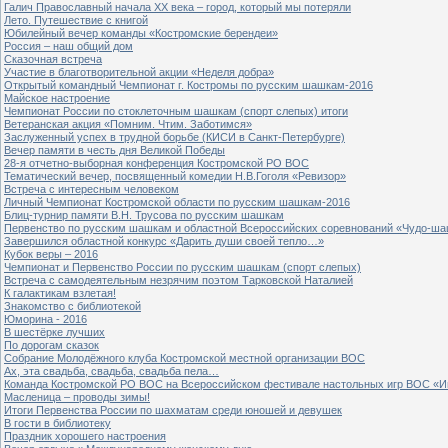
Галич Православный начала ХХ века – город, который мы потеряли
Лето. Путешествие с книгой
Юбилейный вечер команды «Костромские берендеи»
Россия – наш общий дом
Сказочная встреча
Участие в благотворительной акции «Неделя добра»
Открытый командный Чемпионат г. Костромы по русским шашкам-2016
Майское настроение
Чемпионат России по стоклеточным шашкам (спорт слепых) итоги
Ветеранская акция «Помним. Чтим. Заботимся»
Заслуженный успех в трудной борьбе (КИСИ в Санкт-Петербурге)
Вечер памяти в честь дня Великой Победы
28-я отчетно-выборная конференция Костромской РО ВОС
Тематический вечер, посвященный комедии Н.В.Гоголя «Ревизор»
Встреча с интересным человеком
Личный Чемпионат Костромской области по русским шашкам-2016
Блиц-турнир памяти В.Н. Трусова по русским шашкам
Первенство по русским шашкам и областной Всероссийских соревнований «Чудо-ша
Завершился областной конкурс «Дарить души своей тепло…»
Кубок веры – 2016
Чемпионат и Первенство России по русским шашкам (спорт слепых)
Встреча с самодеятельным незрячим поэтом Тарковской Наталией
К галактикам взлетая!
Знакомство с библиотекой
Юморина - 2016
В шестёрке лучших
По дорогам сказок
Собрание Молодёжного клуба Костромской местной организации ВОС
Ах, эта свадьба, свадьба, свадьба пела…
Команда Костромской РО ВОС на Всероссийском фестивале настольных игр ВОС «И
Масленица – проводы зимы!
Итоги Первенства России по шахматам среди юношей и девушек
В гости в библиотеку
Праздник хорошего настроения