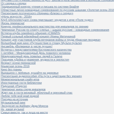
От сердца к сердцу
Традиционный конкурс чтения и письма по системе Брайля
Областные лично-командные соревнования по русским шашкам «Золотая осень-201
Презентация поэтического сборника «Близко к сердцу»
«Ночь искусств - 2016»
Клуб «Интеллектуал» снова приглашает эрудитов к игре «Поле чудес»
Жизнь прекрасна!
Конкурс профессионального мастерства для инвалидов по зрению
Чемпионат России по спорту слепых – шашки русские – командные соревнования
Встреча клуба семейного общения «СМАЙЛ»
Первый сольный юбилейный концерт Ирины Митичкиной
Концерт для участников клуба ветеранов войны и труда «Красная гвоздика»
Волшебный мир кино «Путешествие в страну Мульти-пульти»
Ансамбль «Волжанка» в числе лучших!
Встреча с представителями Костромского казачества
1 октября – Международный День пожилого человека
Международный день пожилых людей в Галиче
Праздник «Добра и уважения, мудрости и зрелости»
Возраст осени прекрасной
Крымская осень-2016
Кино без границ
Выращено с любовью, кушайте на здоровье
Презентация аудиопособия «На пути к адаптации без зрения»
Межрегиональная скайп-игра
Иностранные гости библиотеки
Радушная «Радуга»
Чемпионат мира среди инвалидов
Ждет нас в гости медовый, яблочный и ореховый спас
Люблю тебя мой край родной
Поездка на источник
Музыкальный ринг
Экскурсия на фабрику Деда Мороза
Ах, какая музыка!
Семья вместе, так и душа на месте