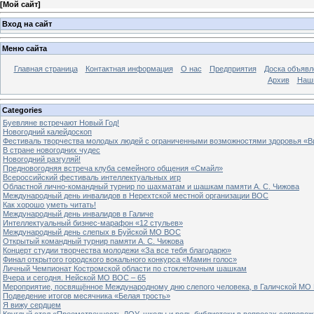
[
Мой сайт
]
Вход на сайт
Меню сайта
Главная страница
Контактная информация
О нас
Предприятия
Доска объявл
Архив
Наш
Categories
Буевляне встречают Новый Год!
Новогодний калейдоскоп
Фестиваль творчества молодых людей с ограниченными возможностями здоровья «В
В стране новогодних чудес
Новогодний разгуляй!
Предновогодняя встреча клуба семейного общения «Смайл»
Всероссийский фестиваль интеллектуальных игр
Областной лично-командный турнир по шахматам и шашкам памяти А. С. Чижова
Международный день инвалидов в Нерехтской местной организации ВОС
Как хорошо уметь читать!
Международный день инвалидов в Галиче
Интеллектуальный бизнес-марафон «12 стульев»
Международный день слепых в Буйской МО ВОС
Открытый командный турнир памяти А. С. Чижова
Концерт студии творчества молодежи «За все тебя благодарю»
Финал открытого городского вокального конкурса «Мамин голос»
Личный Чемпионат Костромской области по стоклеточным шашкам
Вчера и сегодня. Нейской МО ВОС – 65
Мероприятие, посвящённое Международному дню слепого человека, в Галичской МО
Подведение итогов месячника «Белая трость»
Я вижу сердцем
Круглый стол «Преемственность ДОУ, школы и роль библиотеки в вопросах сопровож