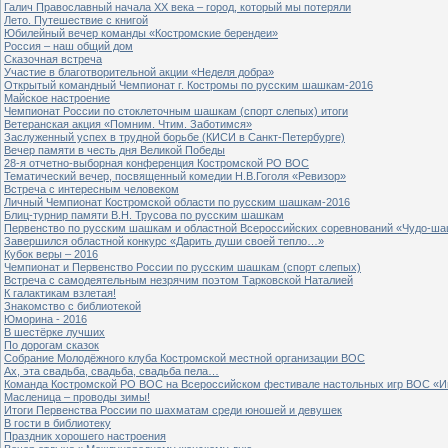
Галич Православный начала ХХ века – город, который мы потеряли
Лето. Путешествие с книгой
Юбилейный вечер команды «Костромские берендеи»
Россия – наш общий дом
Сказочная встреча
Участие в благотворительной акции «Неделя добра»
Открытый командный Чемпионат г. Костромы по русским шашкам-2016
Майское настроение
Чемпионат России по стоклеточным шашкам (спорт слепых) итоги
Ветеранская акция «Помним. Чтим. Заботимся»
Заслуженный успех в трудной борьбе (КИСИ в Санкт-Петербурге)
Вечер памяти в честь дня Великой Победы
28-я отчетно-выборная конференция Костромской РО ВОС
Тематический вечер, посвященный комедии Н.В.Гоголя «Ревизор»
Встреча с интересным человеком
Личный Чемпионат Костромской области по русским шашкам-2016
Блиц-турнир памяти В.Н. Трусова по русским шашкам
Первенство по русским шашкам и областной Всероссийских соревнований «Чудо-ша
Завершился областной конкурс «Дарить души своей тепло…»
Кубок веры – 2016
Чемпионат и Первенство России по русским шашкам (спорт слепых)
Встреча с самодеятельным незрячим поэтом Тарковской Наталией
К галактикам взлетая!
Знакомство с библиотекой
Юморина - 2016
В шестёрке лучших
По дорогам сказок
Собрание Молодёжного клуба Костромской местной организации ВОС
Ах, эта свадьба, свадьба, свадьба пела…
Команда Костромской РО ВОС на Всероссийском фестивале настольных игр ВОС «И
Масленица – проводы зимы!
Итоги Первенства России по шахматам среди юношей и девушек
В гости в библиотеку
Праздник хорошего настроения