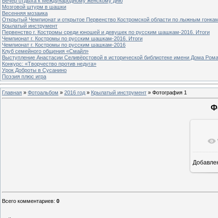
Вечер отдыха к Международному женскому дню
Мозговой штурм в шашки
Весенняя мозаика
Открытый Чемпионат и открытое Первенство Костромской области по лыжным гонка
Крылатый инструмент
Первенство г. Костромы среди юношей и девушек по русским шашкам-2016. Итоги
Чемпионат г. Костромы по русским шашкам-2016. Итоги
Чемпионат г. Костромы по русским шашкам-2016
Клуб семейного общения «Смайл»
Выступление Анастасии Селивёрстовой в исторической библиотеке имени Дома Ром
Конкурс: «Творчество против недуга»
Урок Доброты в Сусанино
Поэзия плюс игра
Главная
»
Фотоальбом
»
2016 год
»
Крылатый инструмент
» Фотография 1
Ф
Добавле
7
Всего комментариев
:
0