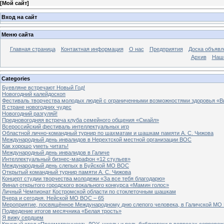
[
Мой сайт
]
Вход на сайт
Меню сайта
Главная страница
Контактная информация
О нас
Предприятия
Доска объявл
Архив
Наш
Categories
Буевляне встречают Новый Год!
Новогодний калейдоскоп
Фестиваль творчества молодых людей с ограниченными возможностями здоровья «В
В стране новогодних чудес
Новогодний разгуляй!
Предновогодняя встреча клуба семейного общения «Смайл»
Всероссийский фестиваль интеллектуальных игр
Областной лично-командный турнир по шахматам и шашкам памяти А. С. Чижова
Международный день инвалидов в Нерехтской местной организации ВОС
Как хорошо уметь читать!
Международный день инвалидов в Галиче
Интеллектуальный бизнес-марафон «12 стульев»
Международный день слепых в Буйской МО ВОС
Открытый командный турнир памяти А. С. Чижова
Концерт студии творчества молодежи «За все тебя благодарю»
Финал открытого городского вокального конкурса «Мамин голос»
Личный Чемпионат Костромской области по стоклеточным шашкам
Вчера и сегодня. Нейской МО ВОС – 65
Мероприятие, посвящённое Международному дню слепого человека, в Галичской МО
Подведение итогов месячника «Белая трость»
Я вижу сердцем
Круглый стол «Преемственность ДОУ, школы и роль библиотеки в вопросах сопровож