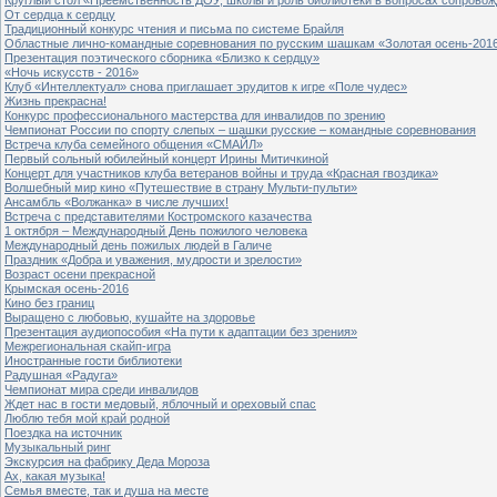
От сердца к сердцу
Традиционный конкурс чтения и письма по системе Брайля
Областные лично-командные соревнования по русским шашкам «Золотая осень-201
Презентация поэтического сборника «Близко к сердцу»
«Ночь искусств - 2016»
Клуб «Интеллектуал» снова приглашает эрудитов к игре «Поле чудес»
Жизнь прекрасна!
Конкурс профессионального мастерства для инвалидов по зрению
Чемпионат России по спорту слепых – шашки русские – командные соревнования
Встреча клуба семейного общения «СМАЙЛ»
Первый сольный юбилейный концерт Ирины Митичкиной
Концерт для участников клуба ветеранов войны и труда «Красная гвоздика»
Волшебный мир кино «Путешествие в страну Мульти-пульти»
Ансамбль «Волжанка» в числе лучших!
Встреча с представителями Костромского казачества
1 октября – Международный День пожилого человека
Международный день пожилых людей в Галиче
Праздник «Добра и уважения, мудрости и зрелости»
Возраст осени прекрасной
Крымская осень-2016
Кино без границ
Выращено с любовью, кушайте на здоровье
Презентация аудиопособия «На пути к адаптации без зрения»
Межрегиональная скайп-игра
Иностранные гости библиотеки
Радушная «Радуга»
Чемпионат мира среди инвалидов
Ждет нас в гости медовый, яблочный и ореховый спас
Люблю тебя мой край родной
Поездка на источник
Музыкальный ринг
Экскурсия на фабрику Деда Мороза
Ах, какая музыка!
Семья вместе, так и душа на месте