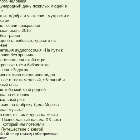
лого человека
ународный день пожилых людей в
че
дник «Добра и уважения, мудрости и
ости»
аст осени прекрасной
ская осень-2016
без границ
щено с любовью, кушайте на
овье
ентация аудиопособия «На пути к
тации без зрения»
егиональная скайп-игра
транные гости библиотеки
шная «Радуга»
ионат мира среди инвалидов
 нас в гости медовый, яблочный и
овый спас
ю тебя мой край родной
дка на источник
кальный ринг
урсия на фабрику Деда Мороза
акая музыка!
я вместе, так и душа на месте
ч Православный начала ХХ века –
д, который мы потеряли
 Путешествие с книгой
йный вечер команды «Костромские
деи»