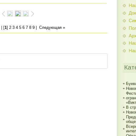
На
До
Си
| [
1
]
2
3
4
5
6
7
8
9
|
Следующая »
По
Ар
На
На
Кат
Буев
Ново
Фест
огра
«Вик
В ст
Ново
Пред
обще
Всер
инте
Обла