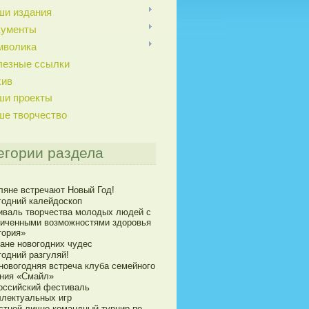
ши издания
кументы
мволика
лезные ссылки
хив
ши проекты
ше творчество
егории раздела
ляне встречают Новый Год!
годний калейдоскоп
иваль творчества молодых людей с
ниченными возможностями здоровья
тория»
ране новогодних чудес
годний разгуляй!
новогодняя встреча клуба семейного
ния «Смайл»
оссийский фестиваль
ллектуальных игр
стной лично-командный турнир по