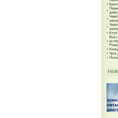
Крыл
Перв
деву
Чемп
шашк
Чемп
шашк
Клуб
Выст
исто
Рома
Конку
Урок
Поэз
Нов