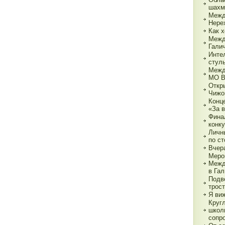
шахм
Межд
Нере
Как х
Межд
Гали
Инте
стул
Межд
МО 
Откр
Чижо
Конц
«За 
Фина
конк
Личн
по с
Вчер
Меро
Межд
в Га
Подв
трос
Я ви
Круг
школ
сопр