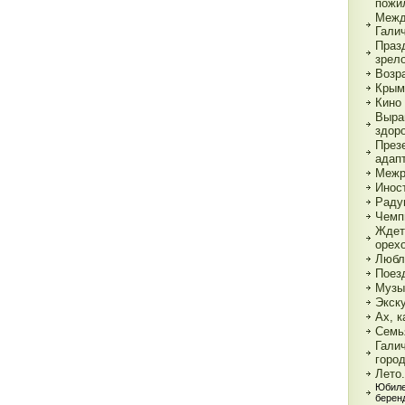
пожи
Межд
Гали
Праз
зрел
Возр
Крым
Кино 
Выра
здор
През
адап
Межр
Инос
Раду
Чемп
Ждет
орех
Любл
Поез
Музы
Экск
Ах, к
Семь
Гали
горо
Лето.
Юбиле
берен