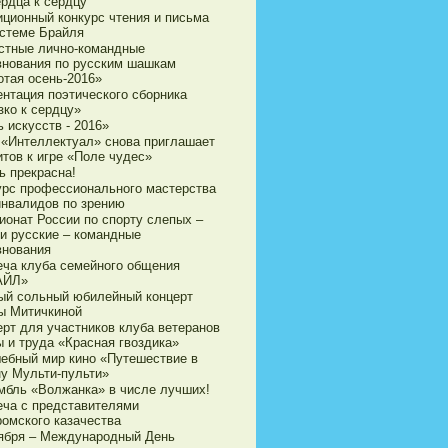
ердца к сердцу
иционный конкурс чтения и письма
истеме Брайля
стные лично-командные
внования по русским шашкам
отая осень-2016»
ентация поэтического сборника
зко к сердцу»
 искусств - 2016»
 «Интеллектуал» снова приглашает
итов к игре «Поле чудес»
ь прекрасна!
урс профессионального мастерства
инвалидов по зрению
ионат России по спорту слепых –
и русские – командные
внования
еча клуба семейного общения
АЙЛ»
ый сольный юбилейный концерт
ы Митичкиной
ерт для участников клуба ветеранов
ы и труда «Красная гвоздика»
ебный мир кино «Путешествие в
ну Мульти-пульти»
мбль «Волжанка» в числе лучших!
еча с представителями
ромского казачества
тября – Международный День