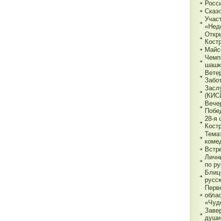
Росс
Сказ
Учас
«Нед
Откр
Кост
Майс
Чемп
шашк
Вете
Забо
Засл
(КИС
Вече
Побе
28-я
Кост
Тема
коме
Встр
Личн
по р
Блиц-
русс
Перв
обла
«Чуд
Заве
души