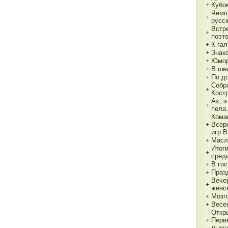
Кубок
Чемп
русс
Встр
поэт
К гал
Знак
Юмор
В ше
По д
Собр
Кост
Ах, э
пел
Кома
Всер
игр 
Масл
Итог
сред
В гос
Праз
Вече
женс
Мозг
Весе
Откр
Перв
лыжн