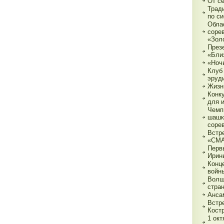
От с
Трад
по с
Обла
соре
«Зол
През
«Бли
«Ночь
Клуб
эруд
Жизн
Конк
для 
Чемп
шашк
соре
Встр
«СМ
Перв
Ирин
Конц
войн
Волш
стра
Анса
Встр
Кост
1 ок