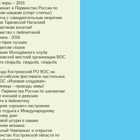
 веры – 2016
ионат и Первенство России по
ким шашкам (спорт слепых)
еча с самодеятельным незрячим
ом Тарковской Наталией
актикам взлетая!
омство с библиотекой
ина - 2016
стёрке лучших
орогам сказок
ание Молодёжного клуба
ромской местной организации ВОС
та свадьба, свадьба, свадьба
а…
нда Костромской РО ВОС на
оссийском фестивале настольных
ВОС «Игровая кладовая»
еница – проводы зимы!
и Первенства России по шахматам
и юношей и девушек
ти в библиотеку
дник хорошего настроения
р отдыха к Международному
кому дню
овой штурм в шашки
нняя мозаика
ытый Чемпионат и открытое
енство Костромской области по
ым гонкам