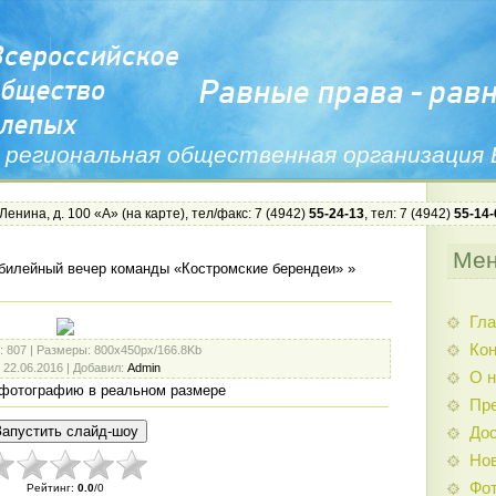
 региональная общественная организация
 Ленина, д. 100 «А» (
на карте
), тел/факс: 7 (4942)
55-24-13
, тел: 7 (4942)
55-14-
Ме
илейный вечер команды «Костромские берендеи»
»
Гла
Ко
: 807 |
Размеры
: 800x450px/166.8Kb
: 22.06.2016 |
Добавил
:
Admin
О н
фотографию в реальном размере
Пр
Дос
Нов
Фо
Рейтинг
:
0.0
/
0