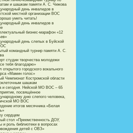
атам и шашкам памяти А. С. Чижова
ународный день инвалидов в
хтской местной организации ВОС
орошо уметь читать!
ународный день инвалидов в
че
ллектуальный бизнес-марафон «12
ьев»
ународный день слепых в Буйской
ВОС
ытый командный турнир памяти А. С.
ва
ерт студии творчества молодежи
все тебя благодарю»
л открытого городского вокального
урса «Мамин голос»
ый Чемпионат Костромской области
токлеточным шашкам
а и сегодня. Нейской МО ВОС – 65
приятие, посвящённое
ународному дню слепого человека,
личской МО ВОС
едение итогов месячника «Белая
ть»
жу сердцем
лый стол «Преемственность ДОУ,
ы и роль библиотеки в вопросах
овождения детей с ОВЗ»