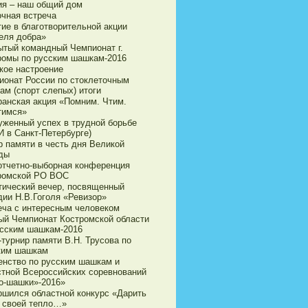
ия – наш общий дом
очная встреча
тие в благотворительной акции
еля добра»
ытый командный Чемпионат г.
ромы по русским шашкам-2016
кое настроение
ионат России по стоклеточным
ам (спорт слепых) итоги
ранская акция «Помним. Чтим.
тимся»
уженный успех в трудной борьбе
И в Санкт-Петербурге)
р памяти в честь дня Великой
ды
 отчетно-выборная конференция
ромской РО ВОС
тический вечер, посвященный
дии Н.В.Гоголя «Ревизор»
еча с интересным человеком
ый Чемпионат Костромской области
усским шашкам-2016
турнир памяти В.Н. Трусова по
ким шашкам
енство по русским шашкам и
стной Всероссийских соревнований
о-шашки»-2016»
ршился областной конкурс «Дарить
 своей тепло…»