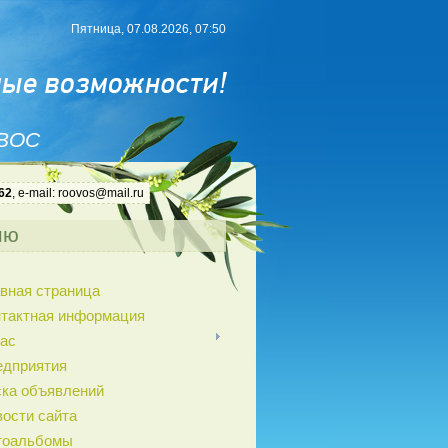
Пятница, 07.08.2026, 07:50
 ВОС
62
, e-mail: roovos@mail.ru
ню
вная страница
нтактная информация
ас
едприятия
ка объявлений
ости сайта
тоальбомы