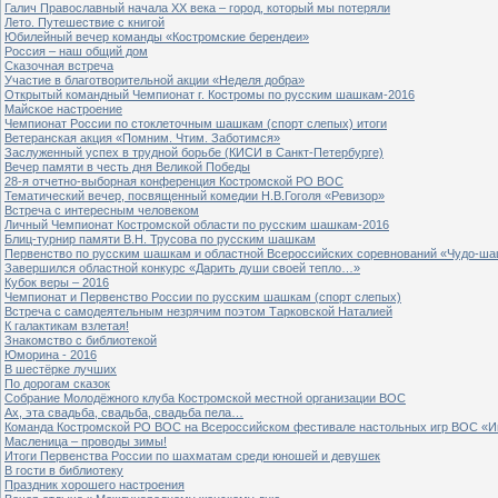
Галич Православный начала ХХ века – город, который мы потеряли
Лето. Путешествие с книгой
Юбилейный вечер команды «Костромские берендеи»
Россия – наш общий дом
Сказочная встреча
Участие в благотворительной акции «Неделя добра»
Открытый командный Чемпионат г. Костромы по русским шашкам-2016
Майское настроение
Чемпионат России по стоклеточным шашкам (спорт слепых) итоги
Ветеранская акция «Помним. Чтим. Заботимся»
Заслуженный успех в трудной борьбе (КИСИ в Санкт-Петербурге)
Вечер памяти в честь дня Великой Победы
28-я отчетно-выборная конференция Костромской РО ВОС
Тематический вечер, посвященный комедии Н.В.Гоголя «Ревизор»
Встреча с интересным человеком
Личный Чемпионат Костромской области по русским шашкам-2016
Блиц-турнир памяти В.Н. Трусова по русским шашкам
Первенство по русским шашкам и областной Всероссийских соревнований «Чудо-ша
Завершился областной конкурс «Дарить души своей тепло…»
Кубок веры – 2016
Чемпионат и Первенство России по русским шашкам (спорт слепых)
Встреча с самодеятельным незрячим поэтом Тарковской Наталией
К галактикам взлетая!
Знакомство с библиотекой
Юморина - 2016
В шестёрке лучших
По дорогам сказок
Собрание Молодёжного клуба Костромской местной организации ВОС
Ах, эта свадьба, свадьба, свадьба пела…
Команда Костромской РО ВОС на Всероссийском фестивале настольных игр ВОС «И
Масленица – проводы зимы!
Итоги Первенства России по шахматам среди юношей и девушек
В гости в библиотеку
Праздник хорошего настроения