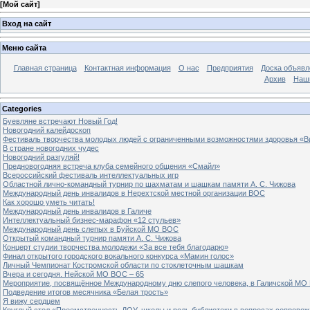
[
Мой сайт
]
Вход на сайт
Меню сайта
Главная страница
Контактная информация
О нас
Предприятия
Доска объявл
Архив
Наш
Categories
Буевляне встречают Новый Год!
Новогодний калейдоскоп
Фестиваль творчества молодых людей с ограниченными возможностями здоровья «В
В стране новогодних чудес
Новогодний разгуляй!
Предновогодняя встреча клуба семейного общения «Смайл»
Всероссийский фестиваль интеллектуальных игр
Областной лично-командный турнир по шахматам и шашкам памяти А. С. Чижова
Международный день инвалидов в Нерехтской местной организации ВОС
Как хорошо уметь читать!
Международный день инвалидов в Галиче
Интеллектуальный бизнес-марафон «12 стульев»
Международный день слепых в Буйской МО ВОС
Открытый командный турнир памяти А. С. Чижова
Концерт студии творчества молодежи «За все тебя благодарю»
Финал открытого городского вокального конкурса «Мамин голос»
Личный Чемпионат Костромской области по стоклеточным шашкам
Вчера и сегодня. Нейской МО ВОС – 65
Мероприятие, посвящённое Международному дню слепого человека, в Галичской МО
Подведение итогов месячника «Белая трость»
Я вижу сердцем
Круглый стол «Преемственность ДОУ, школы и роль библиотеки в вопросах сопровож