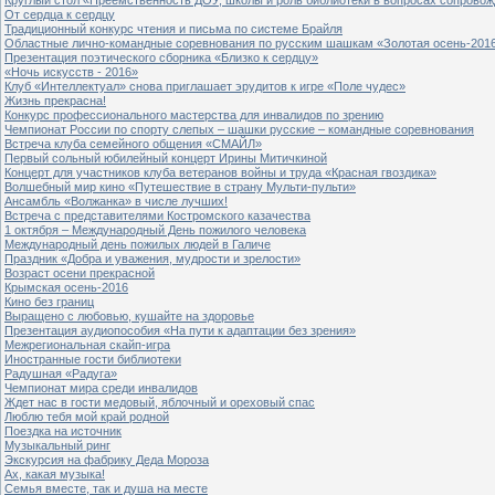
От сердца к сердцу
Традиционный конкурс чтения и письма по системе Брайля
Областные лично-командные соревнования по русским шашкам «Золотая осень-201
Презентация поэтического сборника «Близко к сердцу»
«Ночь искусств - 2016»
Клуб «Интеллектуал» снова приглашает эрудитов к игре «Поле чудес»
Жизнь прекрасна!
Конкурс профессионального мастерства для инвалидов по зрению
Чемпионат России по спорту слепых – шашки русские – командные соревнования
Встреча клуба семейного общения «СМАЙЛ»
Первый сольный юбилейный концерт Ирины Митичкиной
Концерт для участников клуба ветеранов войны и труда «Красная гвоздика»
Волшебный мир кино «Путешествие в страну Мульти-пульти»
Ансамбль «Волжанка» в числе лучших!
Встреча с представителями Костромского казачества
1 октября – Международный День пожилого человека
Международный день пожилых людей в Галиче
Праздник «Добра и уважения, мудрости и зрелости»
Возраст осени прекрасной
Крымская осень-2016
Кино без границ
Выращено с любовью, кушайте на здоровье
Презентация аудиопособия «На пути к адаптации без зрения»
Межрегиональная скайп-игра
Иностранные гости библиотеки
Радушная «Радуга»
Чемпионат мира среди инвалидов
Ждет нас в гости медовый, яблочный и ореховый спас
Люблю тебя мой край родной
Поездка на источник
Музыкальный ринг
Экскурсия на фабрику Деда Мороза
Ах, какая музыка!
Семья вместе, так и душа на месте