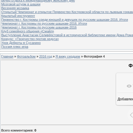
Вечер отдыха к Международному женскому дню
Мозговой штурм в шашки
Весенняя мозаика
Открытый Чемпионат и открытое Первенство Костромской области по лыжным гонка
Крылатый инструмент
Первенство г. Костромы среди юношей и девушек по русским шашкам-2016. Итоги
Чемпионат г. Костромы по русским шашкам-2016. Итоги
Чемпионат г. Костромы по русским шашкам-2016
Клуб семейного общения «Смайл»
Выступление Анастасии Селивёрстовой в исторической библиотеке имени Дома Ром
Конкурс: «Творчество против недуга»
Урок Доброты в Сусанино
Поэзия плюс игра
Главная
»
Фотоальбом
»
2016 год
»
Я вижу сердцем
» Фотография 4
Ф
Добавле
1
Всего комментариев
:
0