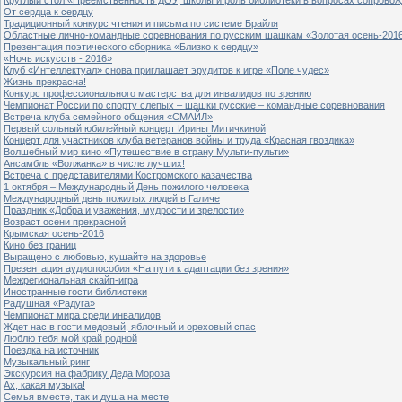
От сердца к сердцу
Традиционный конкурс чтения и письма по системе Брайля
Областные лично-командные соревнования по русским шашкам «Золотая осень-201
Презентация поэтического сборника «Близко к сердцу»
«Ночь искусств - 2016»
Клуб «Интеллектуал» снова приглашает эрудитов к игре «Поле чудес»
Жизнь прекрасна!
Конкурс профессионального мастерства для инвалидов по зрению
Чемпионат России по спорту слепых – шашки русские – командные соревнования
Встреча клуба семейного общения «СМАЙЛ»
Первый сольный юбилейный концерт Ирины Митичкиной
Концерт для участников клуба ветеранов войны и труда «Красная гвоздика»
Волшебный мир кино «Путешествие в страну Мульти-пульти»
Ансамбль «Волжанка» в числе лучших!
Встреча с представителями Костромского казачества
1 октября – Международный День пожилого человека
Международный день пожилых людей в Галиче
Праздник «Добра и уважения, мудрости и зрелости»
Возраст осени прекрасной
Крымская осень-2016
Кино без границ
Выращено с любовью, кушайте на здоровье
Презентация аудиопособия «На пути к адаптации без зрения»
Межрегиональная скайп-игра
Иностранные гости библиотеки
Радушная «Радуга»
Чемпионат мира среди инвалидов
Ждет нас в гости медовый, яблочный и ореховый спас
Люблю тебя мой край родной
Поездка на источник
Музыкальный ринг
Экскурсия на фабрику Деда Мороза
Ах, какая музыка!
Семья вместе, так и душа на месте