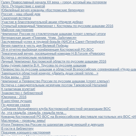
Галич Православный начала ХХ века – город, который мы потеряли
Лето. Путешествие с книгой
Юбилейный вечер команды «Костромские берендеи»
Россия – наш общий дом
Сказочная встреча
Участие в благотворительной акции «Неделя добра»
Открытый командный Чемпионат г. Костромы по русским шашкам-2016
Майское настроение
Чемпионат России по стоклеточным шашкам (спорт слепых) итоги
Ветеранская акция «Помним. Чтим. Заботимся»
Заслуженный успех в трудной борьбе (КИСИ в Санкт-Петербурге)
Вечер памяти в честь дня Великой Победы
28-я отчетно-выборная конференция Костромской РО ВОС
Тематический вечер, посвященный комедии Н.В.Гоголя «Ревизор»
Встреча с интересным человеком
Личный Чемпионат Костромской области по русским шашкам-2016
Блиц-турнир памяти В.Н. Трусова по русским шашкам
Первенство по русским шашкам и областной Всероссийских соревнований «Чудо-ша
Завершился областной конкурс «Дарить души своей тепло…»
Кубок веры – 2016
Чемпионат и Первенство России по русским шашкам (спорт слепых)
Встреча с самодеятельным незрячим поэтом Тарковской Наталией
К галактикам взлетая!
Знакомство с библиотекой
Юморина - 2016
В шестёрке лучших
По дорогам сказок
Собрание Молодёжного клуба Костромской местной организации ВОС
Ах, эта свадьба, свадьба, свадьба пела…
Команда Костромской РО ВОС на Всероссийском фестивале настольных игр ВОС «И
Масленица – проводы зимы!
Итоги Первенства России по шахматам среди юношей и девушек
В гости в библиотеку
Праздник хорошего настроения