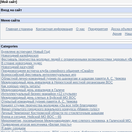
[
Мой сайт
]
Вход на сайт
Меню сайта
Главная страница
Контактная информация
О нас
Предприятия
Доска объявл
Архив
Наш
Categories
Буевляне встречают Новый Год!
Новогодний калейдоскоп
Фестиваль творчества молодых людей с ограниченными возможностями здоровья «В
В стране новогодних чудес
Новогодний разгуляй!
Предновогодняя встреча клуба семейного общения «Смайл»
Всероссийский фестиваль интеллектуальных игр
Областной лично-командный турнир по шахматам и шашкам памяти А. С. Чижова
Международный день инвалидов в Нерехтской местной организации ВОС
Как хорошо уметь читать!
Международный день инвалидов в Галиче
Интеллектуальный бизнес-марафон «12 стульев»
Международный день слепых в Буйской МО ВОС
Открытый командный турнир памяти А. С. Чижова
Концерт студии творчества молодежи «За все тебя благодарю»
Финал открытого городского вокального конкурса «Мамин голос»
Личный Чемпионат Костромской области по стоклеточным шашкам
Вчера и сегодня. Нейской МО ВОС – 65
Мероприятие, посвящённое Международному дню слепого человека, в Галичской МО
Подведение итогов месячника «Белая трость»
Я вижу сердцем
Круглый стол «Преемственность ДОУ, школы и роль библиотеки в вопросах сопровож