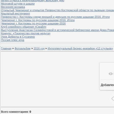
Вечер отдыха к Международному женскому дню
Мозговой штурм в шашки
Весенняя мозаика
Открытый Чемпионат и открытое Первенство Костромской области по лыжным гонка
Крылатый инструмент
Первенство г. Костромы среди юношей и девушек по русским шашкам-2016. Итоги
Чемпионат г. Костромы по русским шашкам-2016. Итоги
Чемпионат г. Костромы по русским шашкам-2016
Клуб семейного общения «Смайл»
Выступление Анастасии Селивёрстовой в исторической библиотеке имени Дома Ром
Конкурс: «Творчество против недуга»
Урок Доброты в Сусанино
Поэзия плюс игра
Главная
»
Фотоальбом
»
2016 год
»
Интеллектуальный бизнес-марафон «12 стульев»
Добавле
1
Всего комментариев
:
0