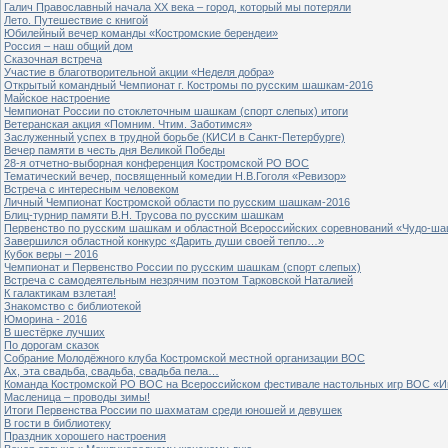
Галич Православный начала ХХ века – город, который мы потеряли
Лето. Путешествие с книгой
Юбилейный вечер команды «Костромские берендеи»
Россия – наш общий дом
Сказочная встреча
Участие в благотворительной акции «Неделя добра»
Открытый командный Чемпионат г. Костромы по русским шашкам-2016
Майское настроение
Чемпионат России по стоклеточным шашкам (спорт слепых) итоги
Ветеранская акция «Помним. Чтим. Заботимся»
Заслуженный успех в трудной борьбе (КИСИ в Санкт-Петербурге)
Вечер памяти в честь дня Великой Победы
28-я отчетно-выборная конференция Костромской РО ВОС
Тематический вечер, посвященный комедии Н.В.Гоголя «Ревизор»
Встреча с интересным человеком
Личный Чемпионат Костромской области по русским шашкам-2016
Блиц-турнир памяти В.Н. Трусова по русским шашкам
Первенство по русским шашкам и областной Всероссийских соревнований «Чудо-ша
Завершился областной конкурс «Дарить души своей тепло…»
Кубок веры – 2016
Чемпионат и Первенство России по русским шашкам (спорт слепых)
Встреча с самодеятельным незрячим поэтом Тарковской Наталией
К галактикам взлетая!
Знакомство с библиотекой
Юморина - 2016
В шестёрке лучших
По дорогам сказок
Собрание Молодёжного клуба Костромской местной организации ВОС
Ах, эта свадьба, свадьба, свадьба пела…
Команда Костромской РО ВОС на Всероссийском фестивале настольных игр ВОС «И
Масленица – проводы зимы!
Итоги Первенства России по шахматам среди юношей и девушек
В гости в библиотеку
Праздник хорошего настроения