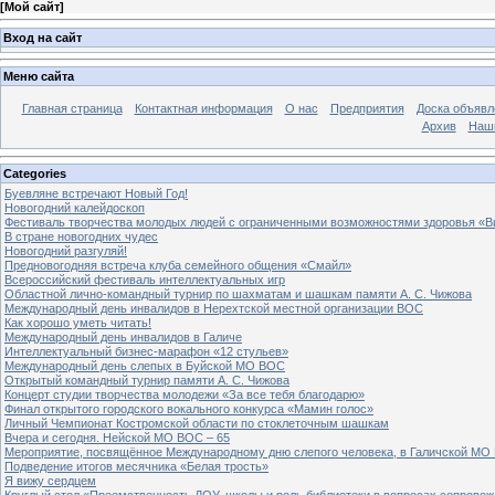
[
Мой сайт
]
Вход на сайт
Меню сайта
Главная страница
Контактная информация
О нас
Предприятия
Доска объявл
Архив
Наш
Categories
Буевляне встречают Новый Год!
Новогодний калейдоскоп
Фестиваль творчества молодых людей с ограниченными возможностями здоровья «В
В стране новогодних чудес
Новогодний разгуляй!
Предновогодняя встреча клуба семейного общения «Смайл»
Всероссийский фестиваль интеллектуальных игр
Областной лично-командный турнир по шахматам и шашкам памяти А. С. Чижова
Международный день инвалидов в Нерехтской местной организации ВОС
Как хорошо уметь читать!
Международный день инвалидов в Галиче
Интеллектуальный бизнес-марафон «12 стульев»
Международный день слепых в Буйской МО ВОС
Открытый командный турнир памяти А. С. Чижова
Концерт студии творчества молодежи «За все тебя благодарю»
Финал открытого городского вокального конкурса «Мамин голос»
Личный Чемпионат Костромской области по стоклеточным шашкам
Вчера и сегодня. Нейской МО ВОС – 65
Мероприятие, посвящённое Международному дню слепого человека, в Галичской МО
Подведение итогов месячника «Белая трость»
Я вижу сердцем
Круглый стол «Преемственность ДОУ, школы и роль библиотеки в вопросах сопровож