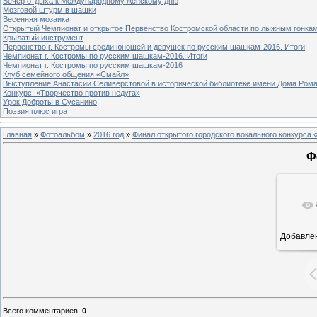
Вечер отдыха к Международному женскому дню
Мозговой штурм в шашки
Весенняя мозаика
Открытый Чемпионат и открытое Первенство Костромской области по лыжным гонка
Крылатый инструмент
Первенство г. Костромы среди юношей и девушек по русским шашкам-2016. Итоги
Чемпионат г. Костромы по русским шашкам-2016. Итоги
Чемпионат г. Костромы по русским шашкам-2016
Клуб семейного общения «Смайл»
Выступление Анастасии Селивёрстовой в исторической библиотеке имени Дома Ром
Конкурс: «Творчество против недуга»
Урок Доброты в Сусанино
Поэзия плюс игра
Главная
»
Фотоальбом
»
2016 год
»
Финал открытого городского вокального конкурса
Ф
Добавле
1
Всего комментариев
:
0