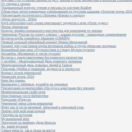
От сердца к сердцу
Традиционный конкурс чтения и письма по системе Брайля
Областные лично-командные соревнования по русским шашкам «Золотая осень-201
Презентация поэтического сборника «Близко к сердцу»
«Ночь искусств - 2016»
Клуб «Интеллектуал» снова приглашает эрудитов к игре «Поле чудес»
Жизнь прекрасна!
Конкурс профессионального мастерства для инвалидов по зрению
Чемпионат России по спорту слепых – шашки русские – командные соревнования
Встреча клуба семейного общения «СМАЙЛ»
Первый сольный юбилейный концерт Ирины Митичкиной
Концерт для участников клуба ветеранов войны и труда «Красная гвоздика»
Волшебный мир кино «Путешествие в страну Мульти-пульти»
Ансамбль «Волжанка» в числе лучших!
Встреча с представителями Костромского казачества
1 октября – Международный День пожилого человека
Международный день пожилых людей в Галиче
Праздник «Добра и уважения, мудрости и зрелости»
Возраст осени прекрасной
Крымская осень-2016
Кино без границ
Выращено с любовью, кушайте на здоровье
Презентация аудиопособия «На пути к адаптации без зрения»
Межрегиональная скайп-игра
Иностранные гости библиотеки
Радушная «Радуга»
Чемпионат мира среди инвалидов
Ждет нас в гости медовый, яблочный и ореховый спас
Люблю тебя мой край родной
Поездка на источник
Музыкальный ринг
Экскурсия на фабрику Деда Мороза
Ах, какая музыка!
Семья вместе, так и душа на месте