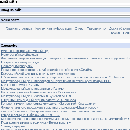
[
Мой сайт
]
Вход на сайт
Меню сайта
Главная страница
Контактная информация
О нас
Предприятия
Доска объявл
Архив
Наш
Categories
Буевляне встречают Новый Год!
Новогодний калейдоскоп
Фестиваль творчества молодых людей с ограниченными возможностями здоровья «В
В стране новогодних чудес
Новогодний разгуляй!
Предновогодняя встреча клуба семейного общения «Смайл»
Всероссийский фестиваль интеллектуальных игр
Областной лично-командный турнир по шахматам и шашкам памяти А. С. Чижова
Международный день инвалидов в Нерехтской местной организации ВОС
Как хорошо уметь читать!
Международный день инвалидов в Галиче
Интеллектуальный бизнес-марафон «12 стульев»
Международный день слепых в Буйской МО ВОС
Открытый командный турнир памяти А. С. Чижова
Концерт студии творчества молодежи «За все тебя благодарю»
Финал открытого городского вокального конкурса «Мамин голос»
Личный Чемпионат Костромской области по стоклеточным шашкам
Вчера и сегодня. Нейской МО ВОС – 65
Мероприятие, посвящённое Международному дню слепого человека, в Галичской МО
Подведение итогов месячника «Белая трость»
Я вижу сердцем
Круглый стол «Преемственность ДОУ, школы и роль библиотеки в вопросах сопровож