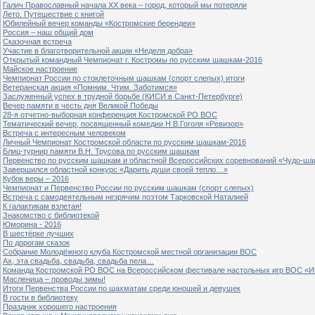
Галич Православный начала ХХ века – город, который мы потеряли
Лето. Путешествие с книгой
Юбилейный вечер команды «Костромские берендеи»
Россия – наш общий дом
Сказочная встреча
Участие в благотворительной акции «Неделя добра»
Открытый командный Чемпионат г. Костромы по русским шашкам-2016
Майское настроение
Чемпионат России по стоклеточным шашкам (спорт слепых) итоги
Ветеранская акция «Помним. Чтим. Заботимся»
Заслуженный успех в трудной борьбе (КИСИ в Санкт-Петербурге)
Вечер памяти в честь дня Великой Победы
28-я отчетно-выборная конференция Костромской РО ВОС
Тематический вечер, посвященный комедии Н.В.Гоголя «Ревизор»
Встреча с интересным человеком
Личный Чемпионат Костромской области по русским шашкам-2016
Блиц-турнир памяти В.Н. Трусова по русским шашкам
Первенство по русским шашкам и областной Всероссийских соревнований «Чудо-ша
Завершился областной конкурс «Дарить души своей тепло…»
Кубок веры – 2016
Чемпионат и Первенство России по русским шашкам (спорт слепых)
Встреча с самодеятельным незрячим поэтом Тарковской Наталией
К галактикам взлетая!
Знакомство с библиотекой
Юморина - 2016
В шестёрке лучших
По дорогам сказок
Собрание Молодёжного клуба Костромской местной организации ВОС
Ах, эта свадьба, свадьба, свадьба пела…
Команда Костромской РО ВОС на Всероссийском фестивале настольных игр ВОС «И
Масленица – проводы зимы!
Итоги Первенства России по шахматам среди юношей и девушек
В гости в библиотеку
Праздник хорошего настроения