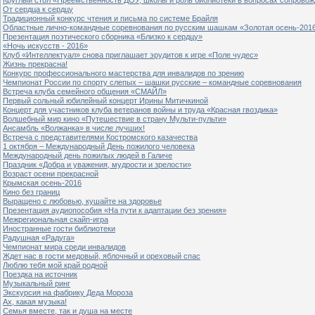
От сердца к сердцу
Традиционный конкурс чтения и письма по системе Брайля
Областные лично-командные соревнования по русским шашкам «Золотая осень-201
Презентация поэтического сборника «Близко к сердцу»
«Ночь искусств - 2016»
Клуб «Интеллектуал» снова приглашает эрудитов к игре «Поле чудес»
Жизнь прекрасна!
Конкурс профессионального мастерства для инвалидов по зрению
Чемпионат России по спорту слепых – шашки русские – командные соревнования
Встреча клуба семейного общения «СМАЙЛ»
Первый сольный юбилейный концерт Ирины Митичкиной
Концерт для участников клуба ветеранов войны и труда «Красная гвоздика»
Волшебный мир кино «Путешествие в страну Мульти-пульти»
Ансамбль «Волжанка» в числе лучших!
Встреча с представителями Костромского казачества
1 октября – Международный День пожилого человека
Международный день пожилых людей в Галиче
Праздник «Добра и уважения, мудрости и зрелости»
Возраст осени прекрасной
Крымская осень-2016
Кино без границ
Выращено с любовью, кушайте на здоровье
Презентация аудиопособия «На пути к адаптации без зрения»
Межрегиональная скайп-игра
Иностранные гости библиотеки
Радушная «Радуга»
Чемпионат мира среди инвалидов
Ждет нас в гости медовый, яблочный и ореховый спас
Люблю тебя мой край родной
Поездка на источник
Музыкальный ринг
Экскурсия на фабрику Деда Мороза
Ах, какая музыка!
Семья вместе, так и душа на месте