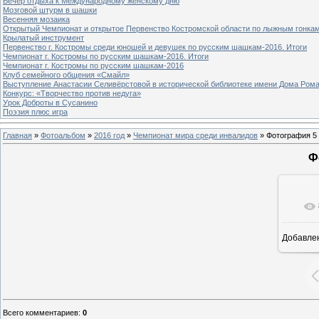
Вечер отдыха к Международному женскому дню
Мозговой штурм в шашки
Весенняя мозаика
Открытый Чемпионат и открытое Первенство Костромской области по лыжным гонка
Крылатый инструмент
Первенство г. Костромы среди юношей и девушек по русским шашкам-2016. Итоги
Чемпионат г. Костромы по русским шашкам-2016. Итоги
Чемпионат г. Костромы по русским шашкам-2016
Клуб семейного общения «Смайл»
Выступление Анастасии Селивёрстовой в исторической библиотеке имени Дома Ром
Конкурс: «Творчество против недуга»
Урок Доброты в Сусанино
Поэзия плюс игра
Главная
»
Фотоальбом
»
2016 год
»
Чемпионат мира среди инвалидов
» Фотография 5
Ф
Добавле
8
Всего комментариев
:
0