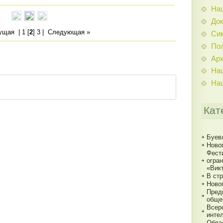
На
До
ущая
|
1
[
2
]
3
|
Следующая »
Си
По
Ар
На
На
Кат
Буев
Ново
Фест
огра
«Вик
В ст
Ново
Пред
обще
Всер
инте
Обла