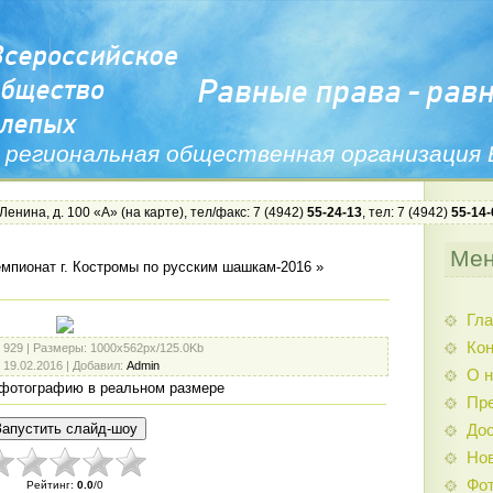
 региональная общественная организация
 Ленина, д. 100 «А» (
на карте
), тел/факс: 7 (4942)
55-24-13
, тел: 7 (4942)
55-14-
Ме
мпионат г. Костромы по русским шашкам-2016
»
Гла
Ко
: 929 |
Размеры
: 1000x562px/125.0Kb
: 19.02.2016 |
Добавил
:
Admin
О н
фотографию в реальном размере
Пр
Дос
Нов
Фо
Рейтинг
:
0.0
/
0