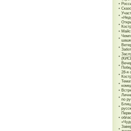
Росс
Сказ
Учас
«Нед
Откр
Кост
Майс
Чемп
шашк
Вете
Забо
Засл
(КИС
Вече
Побе
28-я
Кост
Тема
коме
Встр
Личн
по р
Блиц-
русс
Перв
обла
«Чуд
Заве
души