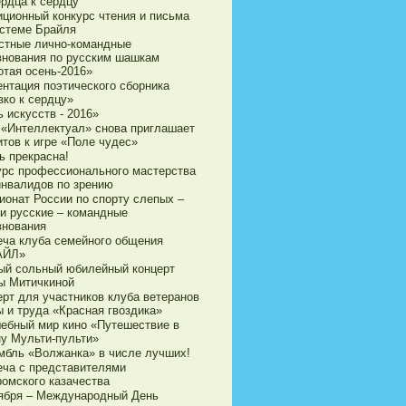
ердца к сердцу
иционный конкурс чтения и письма
истеме Брайля
стные лично-командные
внования по русским шашкам
отая осень-2016»
ентация поэтического сборника
зко к сердцу»
 искусств - 2016»
 «Интеллектуал» снова приглашает
итов к игре «Поле чудес»
ь прекрасна!
урс профессионального мастерства
инвалидов по зрению
ионат России по спорту слепых –
и русские – командные
внования
еча клуба семейного общения
АЙЛ»
ый сольный юбилейный концерт
ы Митичкиной
ерт для участников клуба ветеранов
ы и труда «Красная гвоздика»
ебный мир кино «Путешествие в
ну Мульти-пульти»
мбль «Волжанка» в числе лучших!
еча с представителями
ромского казачества
тября – Международный День