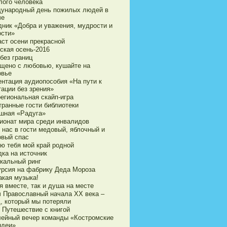
лого человека
ународный день пожилых людей в
че
дник «Добра и уважения, мудрости и
ости»
аст осени прекрасной
ская осень-2016
без границ
щено с любовью, кушайте на
овье
ентация аудиопособия «На пути к
тации без зрения»
егиональная скайп-игра
транные гости библиотеки
шная «Радуга»
ионат мира среди инвалидов
 нас в гости медовый, яблочный и
овый спас
ю тебя мой край родной
дка на источник
кальный ринг
урсия на фабрику Деда Мороза
акая музыка!
я вместе, так и душа на месте
ч Православный начала ХХ века –
д, который мы потеряли
 Путешествие с книгой
ейный вечер команды «Костромские
ндеи»