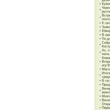
Кубок
Чемп
русс
Встр
поэт
К гал
Знак
Юмор
В ше
По д
Собр
Кост
Ах, э
пел
Кома
Всер
игр 
Масл
Итог
сред
В гос
Праз
Вече
женс
Мозг
Весе
Откр
Перв