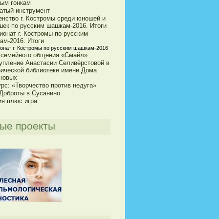
ым гонкам
атый инструмент
енство г. Костромы среди юношей и
шек по русским шашкам-2016. Итоги
ионат г. Костромы по русским
ам-2016. Итоги
онат г. Костромы по русским шашкам-2016
 семейного общения «Смайл»
упление Анастасии Селивёрстовой в
рической библиотеке имени Дома
новых
рс: «Творчество против недуга»
 Доброты в Сусанино
ия плюс игра
ые проекты