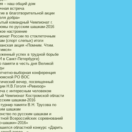
ия – наш общий дом
очная встреча
тие в благотворительной акции
еля добра»
ытый командный Чемпионат г.
ромы по русским шашкам-2016
кое настроение
ионат России по стоклеточным
ам (спорт слепых) итоги
ранская акция «Помним. Чтим.
тимся»
уженный успех в трудной борьбе
И в Санкт-Петербурге)
р памяти в честь дня Великой
ды
 отчетно-выборная конференция
ромской РО ВОС
тический вечер, посвященный
дии Н.В.Гоголя «Ревизор»
еча с интересным человеком
ый Чемпионат Костромской области
усским шашкам-2016
турнир памяти В.Н. Трусова по
ким шашкам
енство по русским шашкам и
стной Всероссийских соревнований
о-шашки»-2016»
ршился областной конкурс «Дарить
 своей тепло…»