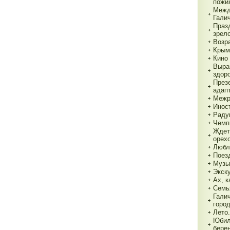
пожи
Межд
Гали
Праз
зрел
Возр
Крым
Кино 
Выра
здор
През
адап
Межр
Инос
Раду
Чемп
Ждет
орех
Любл
Поез
Музы
Экск
Ах, к
Семь
Гали
горо
Лето.
Юбил
бере