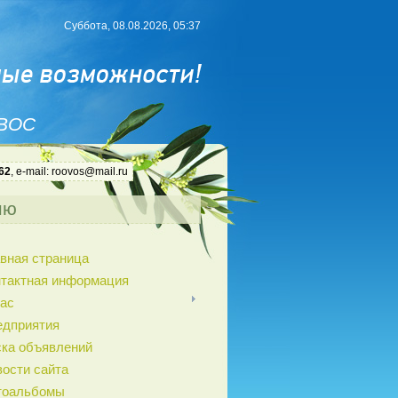
Суббота, 08.08.2026, 05:37
 ВОС
62
, e-mail: roovos@mail.ru
ню
вная страница
нтактная информация
ас
едприятия
ка объявлений
ости сайта
тоальбомы