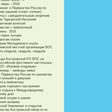
 веры – 2016
ионат и Первенство России по
ким шашкам (спорт слепых)
еча с самодеятельным незрячим
ом Тарковской Наталией
актикам взлетая!
омство с библиотекой
ина - 2016
стёрке лучших
орогам сказок
ание Молодёжного клуба
ромской местной организации ВОС
та свадьба, свадьба, свадьба
а…
нда Костромской РО ВОС на
оссийском фестивале настольных
ВОС «Игровая кладовая»
еница – проводы зимы!
и Первенства России по шахматам
и юношей и девушек
ти в библиотеку
дник хорошего настроения
р отдыха к Международному
кому дню
овой штурм в шашки
нняя мозаика
ытый Чемпионат и открытое
енство Костромской области по