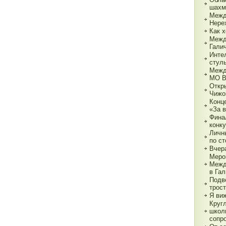
шахм
Межд
Нере
Как х
Межд
Гали
Инте
стул
Межд
МО 
Откр
Чижо
Конц
«За 
Фина
конк
Личн
по с
Вчер
Меро
Межд
в Га
Подв
трос
Я ви
Круг
школ
сопр