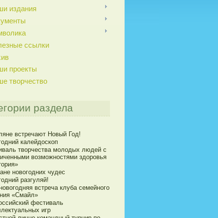
ши издания
кументы
мволика
лезные ссылки
хив
ши проекты
ше творчество
егории раздела
ляне встречают Новый Год!
годний калейдоскоп
иваль творчества молодых людей с
ниченными возможностями здоровья
тория»
ране новогодних чудес
годний разгуляй!
новогодняя встреча клуба семейного
ния «Смайл»
оссийский фестиваль
ллектуальных игр
стной лично-командный турнир по