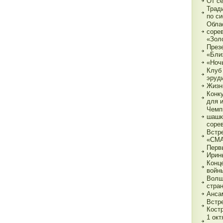
От с
Трад
по с
Обла
соре
«Зол
През
«Бли
«Ночь
Клуб
эруд
Жизн
Конк
для 
Чемп
шашк
соре
Встр
«СМ
Перв
Ирин
Конц
войн
Волш
стра
Анса
Встр
Кост
1 ок