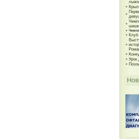
лыжн
Крыл
Перв
деву
Чемп
шашк
Чемпи
Клуб
Выст
исто
Рома
Конку
Урок
Поэз
Нов