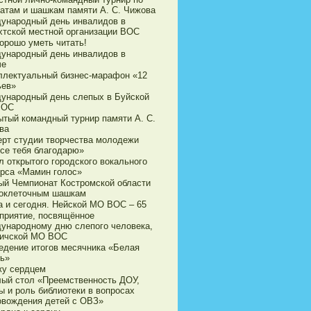
атам и шашкам памяти А. С. Чижова
ународный день инвалидов в
хтской местной организации ВОС
орошо уметь читать!
ународный день инвалидов в
че
ллектуальный бизнес-марафон «12
ьев»
ународный день слепых в Буйской
ВОС
ытый командный турнир памяти А. С.
ва
ерт студии творчества молодежи
все тебя благодарю»
л открытого городского вокального
урса «Мамин голос»
ый Чемпионат Костромской области
токлеточным шашкам
а и сегодня. Нейской МО ВОС – 65
приятие, посвящённое
ународному дню слепого человека,
личской МО ВОС
едение итогов месячника «Белая
ть»
жу сердцем
лый стол «Преемственность ДОУ,
ы и роль библиотеки в вопросах
овождения детей с ОВЗ»