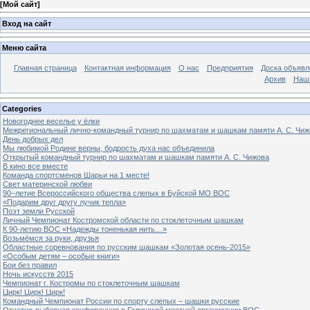
[
Мой сайт
]
Вход на сайт
Меню сайта
Главная страница
Контактная информация
О нас
Предприятия
Доска объявл
Архив
Наш
Categories
Новогоднее веселье у ёлки
Межрегиональный лично-командный турнир по шахматам и шашкам памяти А. С. Чиж
День добрых дел
Мы любимой Родине верны, бодрость духа нас объединила
Открытый командный турнир по шахматам и шашкам памяти А. С. Чижова
В кино все вместе
Команда спортсменов Шарьи на 1 месте!
Свет материнской любви
90–летие Всероссийского общества слепых в Буйской МО ВОС
«Подарим друг другу лучик тепла»
Поэт земли Русской
Личный Чемпионат Костромской области по стоклеточным шашкам
К 90-летию ВОС «Надежды тоненькая нить…»
Возьмёмся за руки, друзья
Областные соревнования по русским шашкам «Золотая осень-2015»
«Особым детям – особые книги»
Бои без правил
Ночь искусств 2015
Чемпионат г. Костромы по стоклеточным шашкам
Цирк! Цирк! Цирк!
Командный Чемпионат России по спорту слепых – шашки русские
Отчетно-выборная конференция в Галичской местной организации ВОС