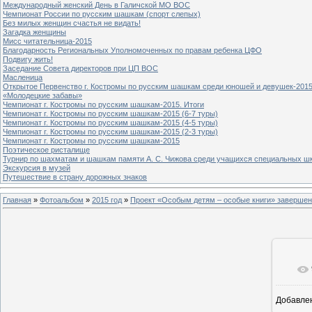
Международный женский День в Галичской МО ВОС
Чемпионат России по русским шашкам (спорт слепых)
Без милых женщин счастья не видать!
Загадка женщины
Мисс читательница-2015
Благодарность Региональных Уполномоченных по правам ребенка ЦФО
Подвигу жить!
Заседание Совета директоров при ЦП ВОС
Масленица
Открытое Первенство г. Костромы по русским шашкам среди юношей и девушек-2015
«Молодецкие забавы»
Чемпионат г. Костромы по русским шашкам-2015. Итоги
Чемпионат г. Костромы по русским шашкам-2015 (6-7 туры)
Чемпионат г. Костромы по русским шашкам-2015 (4-5 туры)
Чемпионат г. Костромы по русским шашкам-2015 (2-3 туры)
Чемпионат г. Костромы по русским шашкам-2015
Поэтическое ристалище
Турнир по шахматам и шашкам памяти А. С. Чижова среди учащихся специальных шк
Экскурсия в музей
Путешествие в страну дорожных знаков
Главная
»
Фотоальбом
»
2015 год
»
Проект «Особым детям – особые книги» завершен
Добавле
8