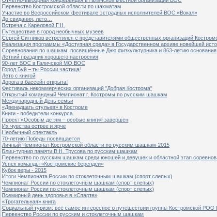
Первенство Костромской области по шахматам
Участие во Всероссийском фестивале эстрадных исполнителей ВОС «Вокал»
До свидания, лето…
Встреча с Кареловой Г.Н.
Путешествие в город необычных музеев
Сергей Ситников встретился с представителями общественных организаций Костром
Реализация программы «Доступная среда» в Государственном архиве новейшей исто
Соревнования по шашкам, посвящённые Дню физкультурника и 863-летию основания 
Летний праздник хорошего настроения
90-лет ВОС в Галичской МО ВОС
Город Буй – ты России частица!
Лето с книгой
Дорога в бассейн открыта!
Фестиваль некоммерческих организаций "Добрая Кострома"
Открытый командный Чемпионат г. Костромы по русским шашкам
Международный День семьи
«Двенадцать стульев» в Костроме
Книги - победители конкурса
Проект «Особым детям – особые книги» завершен
Их чувства острее и ярче
Необычный спектакль
70-летию Победы посвящается
Личный Чемпионат Костромской области по русским шашкам-2015
Блиц-турнир памяти В.Н. Трусова по русским шашкам
Первенство по русским шашкам среди юношей и девушек и областной этап соревно
Успех команды «Костромские берендеи»
Кубок веры - 2015
Итоги Чемпионата России по стоклеточным шашкам (спорт слепых)
Чемпионат России по стоклеточным шашкам (спорт слепых)
Чемпионат России по стоклеточным шашкам (спорт слепых)
Всемирный день здоровья в «Спарте»
«Трогательная» книга
Социальный туризм: всё самое интересное о путешествии группы Костромской РОО
Первенство России по русским и стоклеточным шашкам