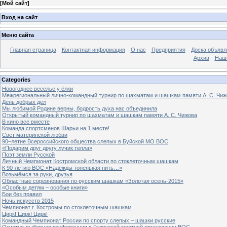
[
Мой сайт
]
Вход на сайт
Меню сайта
Главная страница
Контактная информация
О нас
Предприятия
Доска объявл
Архив
Наш
Categories
Новогоднее веселье у ёлки
Межрегиональный лично-командный турнир по шахматам и шашкам памяти А. С. Чиж
День добрых дел
Мы любимой Родине верны, бодрость духа нас объединила
Открытый командный турнир по шахматам и шашкам памяти А. С. Чижова
В кино все вместе
Команда спортсменов Шарьи на 1 месте!
Свет материнской любви
90–летие Всероссийского общества слепых в Буйской МО ВОС
«Подарим друг другу лучик тепла»
Поэт земли Русской
Личный Чемпионат Костромской области по стоклеточным шашкам
К 90-летию ВОС «Надежды тоненькая нить…»
Возьмёмся за руки, друзья
Областные соревнования по русским шашкам «Золотая осень-2015»
«Особым детям – особые книги»
Бои без правил
Ночь искусств 2015
Чемпионат г. Костромы по стоклеточным шашкам
Цирк! Цирк! Цирк!
Командный Чемпионат России по спорту слепых – шашки русские
Отчетно-выборная конференция в Галичской местной организации ВОС