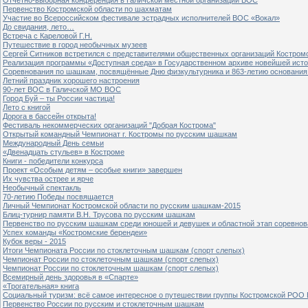
Первенство Костромской области по шахматам
Участие во Всероссийском фестивале эстрадных исполнителей ВОС «Вокал»
До свидания, лето…
Встреча с Кареловой Г.Н.
Путешествие в город необычных музеев
Сергей Ситников встретился с представителями общественных организаций Костром
Реализация программы «Доступная среда» в Государственном архиве новейшей исто
Соревнования по шашкам, посвящённые Дню физкультурника и 863-летию основания 
Летний праздник хорошего настроения
90-лет ВОС в Галичской МО ВОС
Город Буй – ты России частица!
Лето с книгой
Дорога в бассейн открыта!
Фестиваль некоммерческих организаций "Добрая Кострома"
Открытый командный Чемпионат г. Костромы по русским шашкам
Международный День семьи
«Двенадцать стульев» в Костроме
Книги - победители конкурса
Проект «Особым детям – особые книги» завершен
Их чувства острее и ярче
Необычный спектакль
70-летию Победы посвящается
Личный Чемпионат Костромской области по русским шашкам-2015
Блиц-турнир памяти В.Н. Трусова по русским шашкам
Первенство по русским шашкам среди юношей и девушек и областной этап соревно
Успех команды «Костромские берендеи»
Кубок веры - 2015
Итоги Чемпионата России по стоклеточным шашкам (спорт слепых)
Чемпионат России по стоклеточным шашкам (спорт слепых)
Чемпионат России по стоклеточным шашкам (спорт слепых)
Всемирный день здоровья в «Спарте»
«Трогательная» книга
Социальный туризм: всё самое интересное о путешествии группы Костромской РОО
Первенство России по русским и стоклеточным шашкам