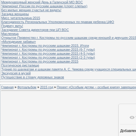
Международный женский День в Галичской МО ВОС
Чемпионат России по русским шашкам (спорт слепых)
Без милых женщин счастья не видать!
Загадка женщины
Мисс читательница-2015
Благодарность Региональных Уполномоченных по правам ребенка ЦФО
Подвигу жить!
Заседание Совета директоров при ЦП ВОС
Масленица
Открытое Первенство г. Костромы по русским шашкам среди юношей и девушек-2015
«Молодецкие забавы»
Чемпионат г. Костромы по русским шашкам-2015. Итоги
Чемпионат г. Костромы по русским шашкам-2015 (6-7 туры)
Чемпионат г. Костромы по русским шашкам-2015 (4-5 туры)
Чемпионат г. Костромы по русским шашкам-2015 (2-3 туры)
Чемпионат г. Костромы по русским шашкам-2015
Поэтическое ристалище
Турнир по шахматам и шашкам памяти А. С. Чижова среди учащихся специальных шк
Экскурсия в музей
Путешествие в страну дорожных знаков
Главная
»
Фотоальбом
»
2015 год
»
Проект «Особым детям – особые книги» завершен
Добавле
8