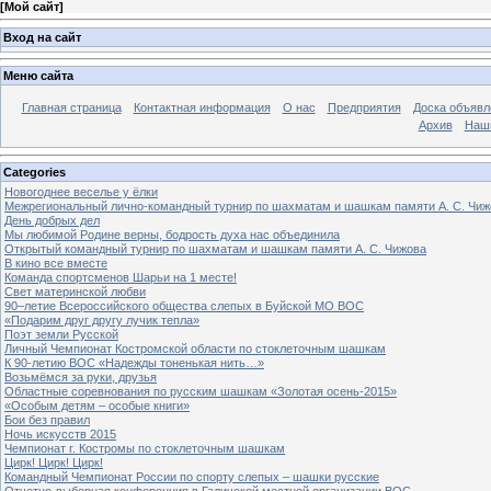
[
Мой сайт
]
Вход на сайт
Меню сайта
Главная страница
Контактная информация
О нас
Предприятия
Доска объявл
Архив
Наш
Categories
Новогоднее веселье у ёлки
Межрегиональный лично-командный турнир по шахматам и шашкам памяти А. С. Чиж
День добрых дел
Мы любимой Родине верны, бодрость духа нас объединила
Открытый командный турнир по шахматам и шашкам памяти А. С. Чижова
В кино все вместе
Команда спортсменов Шарьи на 1 месте!
Свет материнской любви
90–летие Всероссийского общества слепых в Буйской МО ВОС
«Подарим друг другу лучик тепла»
Поэт земли Русской
Личный Чемпионат Костромской области по стоклеточным шашкам
К 90-летию ВОС «Надежды тоненькая нить…»
Возьмёмся за руки, друзья
Областные соревнования по русским шашкам «Золотая осень-2015»
«Особым детям – особые книги»
Бои без правил
Ночь искусств 2015
Чемпионат г. Костромы по стоклеточным шашкам
Цирк! Цирк! Цирк!
Командный Чемпионат России по спорту слепых – шашки русские
Отчетно-выборная конференция в Галичской местной организации ВОС