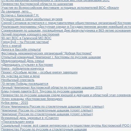
Первенство Костромской области по шахматам
Участие во Всероссийском фестивале эстрадных исполнителей ВОС «Вокал»
До свидания, лето…
Встреча с Кареловой Г.Н.
Путешествие в город необычных музеев
Сергей Ситников встретился с представителями общественных организаций Костром
Реализация программы «Доступная среда» в Государственном архиве новейшей исто
Соревнования по шашкам, посвящённые Дню физкультурника и 863-летию основания 
Летний праздник хорошего настроения
90-лет ВОС в Галичской МО ВОС
Город Буй – ты России частица!
Лето с книгой
Дорога в бассейн открыта!
Фестиваль некоммерческих организаций "Добрая Кострома"
Открытый командный Чемпионат г. Костромы по русским шашкам
Международный День семьи
«Двенадцать стульев» в Костроме
Книги - победители конкурса
Проект «Особым детям – особые книги» завершен
Их чувства острее и ярче
Необычный спектакль
70-летию Победы посвящается
Личный Чемпионат Костромской области по русским шашкам-2015
Блиц-турнир памяти В.Н. Трусова по русским шашкам
Первенство по русским шашкам среди юношей и девушек и областной этап соревно
Успех команды «Костромские берендеи»
Кубок веры - 2015
Итоги Чемпионата России по стоклеточным шашкам (спорт слепых)
Чемпионат России по стоклеточным шашкам (спорт слепых)
Чемпионат России по стоклеточным шашкам (спорт слепых)
Всемирный день здоровья в «Спарте»
«Трогательная» книга
Социальный туризм: всё самое интересное о путешествии группы Костромской РОО
Первенство России по русским и стоклеточным шашкам