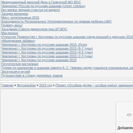
Международный женский День в Галичской МО ВОС
Чемпионат России по русским шашкам (спорт слепых)
Без милых женщин счастья не видать!
Загадка женщины
Мисс читательница-2015
Благодарность Региональных Уполномоченных по правам ребенка ЦФО
Подвигу жить!
Заседание Совета директоров при ЦП ВОС
Масленица
Открытое Первенство г. Костромы по русским шашкам среди юношей и девушек-2015
«Молодецкие забавы»
Чемпионат г. Костромы по русским шашкам-2015. Итоги
Чемпионат г. Костромы по русским шашкам-2015 (6-7 туры)
Чемпионат г. Костромы по русским шашкам-2015 (4-5 туры)
Чемпионат г. Костромы по русским шашкам-2015 (2-3 туры)
Чемпионат г. Костромы по русским шашкам-2015
Поэтическое ристалище
Турнир по шахматам и шашкам памяти А. С. Чижова среди учащихся специальных шк
Экскурсия в музей
Путешествие в страну дорожных знаков
Главная
»
Фотоальбом
»
2015 год
»
Проект «Особым детям – особые книги» завершен
Добавле
8