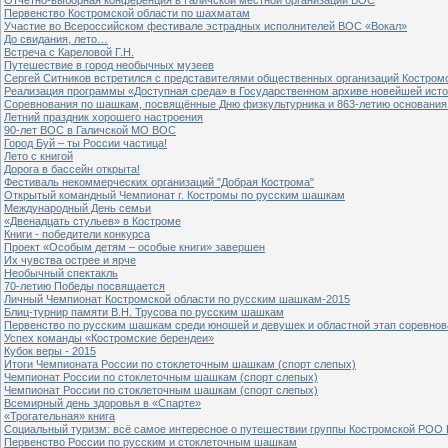
Первенство Костромской области по шахматам
Участие во Всероссийском фестивале эстрадных исполнителей ВОС «Вокал»
До свидания, лето…
Встреча с Кареловой Г.Н.
Путешествие в город необычных музеев
Сергей Ситников встретился с представителями общественных организаций Костром
Реализация программы «Доступная среда» в Государственном архиве новейшей исто
Соревнования по шашкам, посвящённые Дню физкультурника и 863-летию основания 
Летний праздник хорошего настроения
90-лет ВОС в Галичской МО ВОС
Город Буй – ты России частица!
Лето с книгой
Дорога в бассейн открыта!
Фестиваль некоммерческих организаций "Добрая Кострома"
Открытый командный Чемпионат г. Костромы по русским шашкам
Международный День семьи
«Двенадцать стульев» в Костроме
Книги - победители конкурса
Проект «Особым детям – особые книги» завершен
Их чувства острее и ярче
Необычный спектакль
70-летию Победы посвящается
Личный Чемпионат Костромской области по русским шашкам-2015
Блиц-турнир памяти В.Н. Трусова по русским шашкам
Первенство по русским шашкам среди юношей и девушек и областной этап соревно
Успех команды «Костромские берендеи»
Кубок веры - 2015
Итоги Чемпионата России по стоклеточным шашкам (спорт слепых)
Чемпионат России по стоклеточным шашкам (спорт слепых)
Чемпионат России по стоклеточным шашкам (спорт слепых)
Всемирный день здоровья в «Спарте»
«Трогательная» книга
Социальный туризм: всё самое интересное о путешествии группы Костромской РОО
Первенство России по русским и стоклеточным шашкам