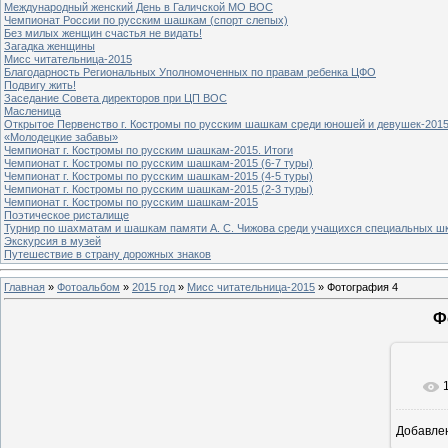
Международный женский День в Галичской МО ВОС
Чемпионат России по русским шашкам (спорт слепых)
Без милых женщин счастья не видать!
Загадка женщины
Мисс читательница-2015
Благодарность Региональных Уполномоченных по правам ребенка ЦФО
Подвигу жить!
Заседание Совета директоров при ЦП ВОС
Масленица
Открытое Первенство г. Костромы по русским шашкам среди юношей и девушек-2015
«Молодецкие забавы»
Чемпионат г. Костромы по русским шашкам-2015. Итоги
Чемпионат г. Костромы по русским шашкам-2015 (6-7 туры)
Чемпионат г. Костромы по русским шашкам-2015 (4-5 туры)
Чемпионат г. Костромы по русским шашкам-2015 (2-3 туры)
Чемпионат г. Костромы по русским шашкам-2015
Поэтическое ристалище
Турнир по шахматам и шашкам памяти А. С. Чижова среди учащихся специальных шк
Экскурсия в музей
Путешествие в страну дорожных знаков
Главная
»
Фотоальбом
»
2015 год
»
Мисс читательница-2015
» Фотография 4
Ф
Добавле
8