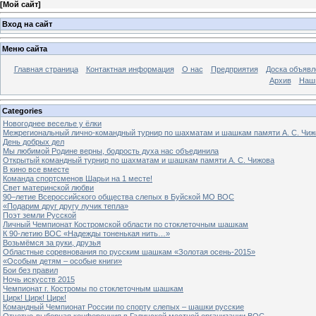
[
Мой сайт
]
Вход на сайт
Меню сайта
Главная страница
Контактная информация
О нас
Предприятия
Доска объявл
Архив
Наш
Categories
Новогоднее веселье у ёлки
Межрегиональный лично-командный турнир по шахматам и шашкам памяти А. С. Чиж
День добрых дел
Мы любимой Родине верны, бодрость духа нас объединила
Открытый командный турнир по шахматам и шашкам памяти А. С. Чижова
В кино все вместе
Команда спортсменов Шарьи на 1 месте!
Свет материнской любви
90–летие Всероссийского общества слепых в Буйской МО ВОС
«Подарим друг другу лучик тепла»
Поэт земли Русской
Личный Чемпионат Костромской области по стоклеточным шашкам
К 90-летию ВОС «Надежды тоненькая нить…»
Возьмёмся за руки, друзья
Областные соревнования по русским шашкам «Золотая осень-2015»
«Особым детям – особые книги»
Бои без правил
Ночь искусств 2015
Чемпионат г. Костромы по стоклеточным шашкам
Цирк! Цирк! Цирк!
Командный Чемпионат России по спорту слепых – шашки русские
Отчетно-выборная конференция в Галичской местной организации ВОС