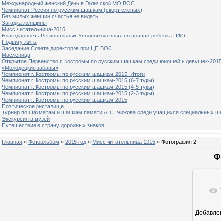
Международный женский День в Галичской МО ВОС
Чемпионат России по русским шашкам (спорт слепых)
Без милых женщин счастья не видать!
Загадка женщины
Мисс читательница-2015
Благодарность Региональных Уполномоченных по правам ребенка ЦФО
Подвигу жить!
Заседание Совета директоров при ЦП ВОС
Масленица
Открытое Первенство г. Костромы по русским шашкам среди юношей и девушек-2015
«Молодецкие забавы»
Чемпионат г. Костромы по русским шашкам-2015. Итоги
Чемпионат г. Костромы по русским шашкам-2015 (6-7 туры)
Чемпионат г. Костромы по русским шашкам-2015 (4-5 туры)
Чемпионат г. Костромы по русским шашкам-2015 (2-3 туры)
Чемпионат г. Костромы по русским шашкам-2015
Поэтическое ристалище
Турнир по шахматам и шашкам памяти А. С. Чижова среди учащихся специальных шк
Экскурсия в музей
Путешествие в страну дорожных знаков
Главная
»
Фотоальбом
»
2015 год
»
Мисс читательница-2015
» Фотография 2
Ф
Добавле
8