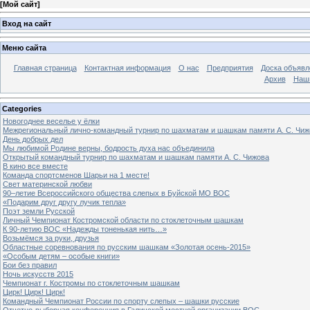
[
Мой сайт
]
Вход на сайт
Меню сайта
Главная страница
Контактная информация
О нас
Предприятия
Доска объявл
Архив
Наш
Categories
Новогоднее веселье у ёлки
Межрегиональный лично-командный турнир по шахматам и шашкам памяти А. С. Чиж
День добрых дел
Мы любимой Родине верны, бодрость духа нас объединила
Открытый командный турнир по шахматам и шашкам памяти А. С. Чижова
В кино все вместе
Команда спортсменов Шарьи на 1 месте!
Свет материнской любви
90–летие Всероссийского общества слепых в Буйской МО ВОС
«Подарим друг другу лучик тепла»
Поэт земли Русской
Личный Чемпионат Костромской области по стоклеточным шашкам
К 90-летию ВОС «Надежды тоненькая нить…»
Возьмёмся за руки, друзья
Областные соревнования по русским шашкам «Золотая осень-2015»
«Особым детям – особые книги»
Бои без правил
Ночь искусств 2015
Чемпионат г. Костромы по стоклеточным шашкам
Цирк! Цирк! Цирк!
Командный Чемпионат России по спорту слепых – шашки русские
Отчетно-выборная конференция в Галичской местной организации ВОС