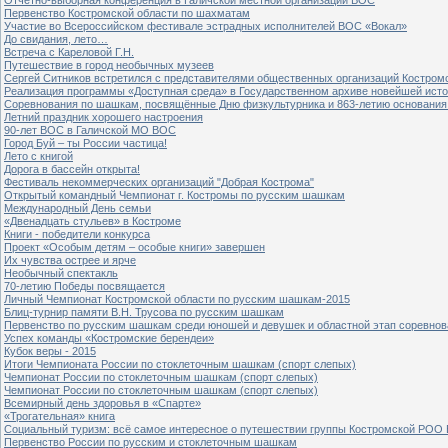
Первенство Костромской области по шахматам
Участие во Всероссийском фестивале эстрадных исполнителей ВОС «Вокал»
До свидания, лето…
Встреча с Кареловой Г.Н.
Путешествие в город необычных музеев
Сергей Ситников встретился с представителями общественных организаций Костром
Реализация программы «Доступная среда» в Государственном архиве новейшей исто
Соревнования по шашкам, посвящённые Дню физкультурника и 863-летию основания 
Летний праздник хорошего настроения
90-лет ВОС в Галичской МО ВОС
Город Буй – ты России частица!
Лето с книгой
Дорога в бассейн открыта!
Фестиваль некоммерческих организаций "Добрая Кострома"
Открытый командный Чемпионат г. Костромы по русским шашкам
Международный День семьи
«Двенадцать стульев» в Костроме
Книги - победители конкурса
Проект «Особым детям – особые книги» завершен
Их чувства острее и ярче
Необычный спектакль
70-летию Победы посвящается
Личный Чемпионат Костромской области по русским шашкам-2015
Блиц-турнир памяти В.Н. Трусова по русским шашкам
Первенство по русским шашкам среди юношей и девушек и областной этап соревно
Успех команды «Костромские берендеи»
Кубок веры - 2015
Итоги Чемпионата России по стоклеточным шашкам (спорт слепых)
Чемпионат России по стоклеточным шашкам (спорт слепых)
Чемпионат России по стоклеточным шашкам (спорт слепых)
Всемирный день здоровья в «Спарте»
«Трогательная» книга
Социальный туризм: всё самое интересное о путешествии группы Костромской РОО
Первенство России по русским и стоклеточным шашкам