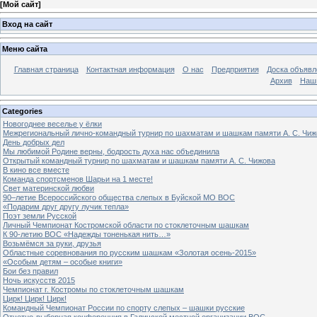
[
Мой сайт
]
Вход на сайт
Меню сайта
Главная страница
Контактная информация
О нас
Предприятия
Доска объявл
Архив
Наш
Categories
Новогоднее веселье у ёлки
Межрегиональный лично-командный турнир по шахматам и шашкам памяти А. С. Чиж
День добрых дел
Мы любимой Родине верны, бодрость духа нас объединила
Открытый командный турнир по шахматам и шашкам памяти А. С. Чижова
В кино все вместе
Команда спортсменов Шарьи на 1 месте!
Свет материнской любви
90–летие Всероссийского общества слепых в Буйской МО ВОС
«Подарим друг другу лучик тепла»
Поэт земли Русской
Личный Чемпионат Костромской области по стоклеточным шашкам
К 90-летию ВОС «Надежды тоненькая нить…»
Возьмёмся за руки, друзья
Областные соревнования по русским шашкам «Золотая осень-2015»
«Особым детям – особые книги»
Бои без правил
Ночь искусств 2015
Чемпионат г. Костромы по стоклеточным шашкам
Цирк! Цирк! Цирк!
Командный Чемпионат России по спорту слепых – шашки русские
Отчетно-выборная конференция в Галичской местной организации ВОС