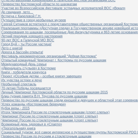
Первенство Костромской области по шахматам
Участие во Всероссийском фестивале эстрадных исполнителей ВОС «Вокал»
До свидания, лето…
Встреча с Кареловой Г.Н.
Путешествие в город необычных музеев
Сергей Ситников встретился с представителями общественных организаций Костром
Реализация программы «Доступная среда» в Государственном архиве новейшей исто
Соревнования по шашкам, посвящённые Дню физкультурника и 863-летию основания 
Летний праздник хорошего настроения
90-лет ВОС в Галичской МО ВОС
Город Буй – ты России частица!
Лето с книгой
Дорога в бассейн открыта!
Фестиваль некоммерческих организаций "Добрая Кострома"
Открытый командный Чемпионат г. Костромы по русским шашкам
Международный День семьи
«Двенадцать стульев» в Костроме
Книги - победители конкурса
Проект «Особым детям – особые книги» завершен
Их чувства острее и ярче
Необычный спектакль
70-летию Победы посвящается
Личный Чемпионат Костромской области по русским шашкам-2015
Блиц-турнир памяти В.Н. Трусова по русским шашкам
Первенство по русским шашкам среди юношей и девушек и областной этап соревно
Успех команды «Костромские берендеи»
Кубок веры - 2015
Итоги Чемпионата России по стоклеточным шашкам (спорт слепых)
Чемпионат России по стоклеточным шашкам (спорт слепых)
Чемпионат России по стоклеточным шашкам (спорт слепых)
Всемирный день здоровья в «Спарте»
«Трогательная» книга
Социальный туризм: всё самое интересное о путешествии группы Костромской РОО
Первенство России по русским и стоклеточным шашкам