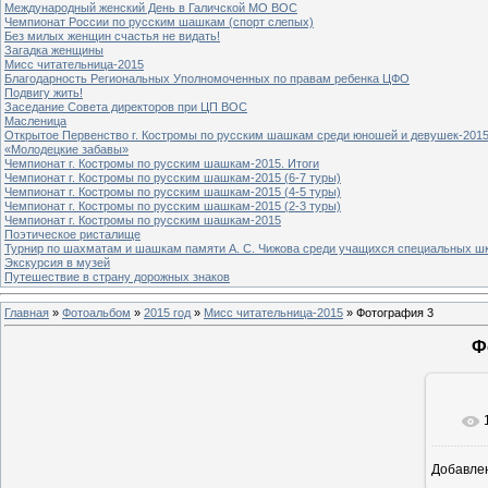
Международный женский День в Галичской МО ВОС
Чемпионат России по русским шашкам (спорт слепых)
Без милых женщин счастья не видать!
Загадка женщины
Мисс читательница-2015
Благодарность Региональных Уполномоченных по правам ребенка ЦФО
Подвигу жить!
Заседание Совета директоров при ЦП ВОС
Масленица
Открытое Первенство г. Костромы по русским шашкам среди юношей и девушек-2015
«Молодецкие забавы»
Чемпионат г. Костромы по русским шашкам-2015. Итоги
Чемпионат г. Костромы по русским шашкам-2015 (6-7 туры)
Чемпионат г. Костромы по русским шашкам-2015 (4-5 туры)
Чемпионат г. Костромы по русским шашкам-2015 (2-3 туры)
Чемпионат г. Костромы по русским шашкам-2015
Поэтическое ристалище
Турнир по шахматам и шашкам памяти А. С. Чижова среди учащихся специальных шк
Экскурсия в музей
Путешествие в страну дорожных знаков
Главная
»
Фотоальбом
»
2015 год
»
Мисс читательница-2015
» Фотография 3
Ф
Добавле
6