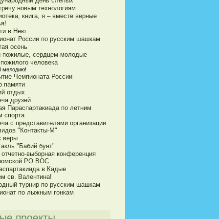
ународный день слепых
тречу новым технологиям
отека, книга, я – вместе верные
я!
сти в Нею
ионат России по русским шашкам
тая осень
 пожилые, сердцем молодые
 пожилого человека
й мелодию!
ытие Чемпионата России
р памяти
ий отдых
еча друзей
ая Параспартакиада по летним
м спорта
еча с представителями организации
лидов "Контакты-М"
к веры
акль "Бабий бунт"
я отчетно-выборная конференция
ромской РО ВОС
распартакиада в Кадые
ем св. Валентина!
одный турнир по русским шашкам
ионат по лыжным гонкам
ые проекты