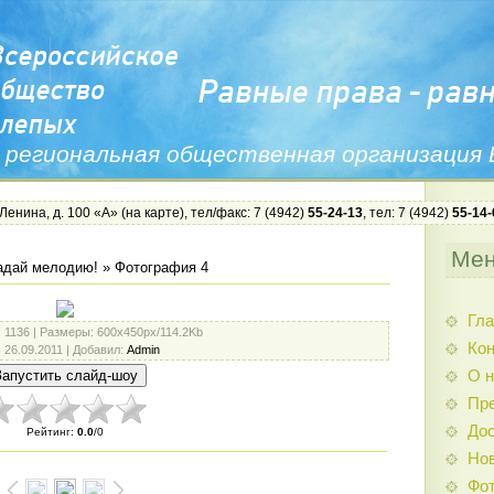
 региональная общественная организация
 Ленина, д. 100 «А» (
на карте
), тел/факс: 7 (4942)
55-24-13
, тел: 7 (4942)
55-14-
Ме
адай мелодию!
» Фотография 4
Гла
: 1136 |
Размеры
: 600x450px/114.2Kb
Ко
: 26.09.2011 |
Добавил
:
Admin
О н
Пр
Дос
Рейтинг
:
0.0
/
0
Нов
Фо