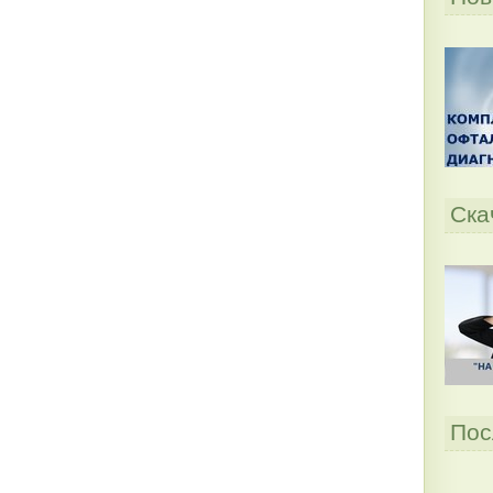
Ска
Пос