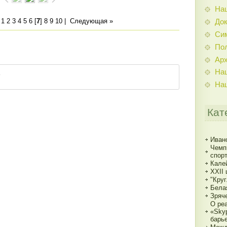
На
|
1
2
3
4
5
6
[
7
]
8
9
10
|
Следующая »
До
Си
По
Ар
На
На
Кат
Иван
Чемп
спорт
Кале
XXII
"Кру
Бела
Зряч
О ре
«Sky
барь