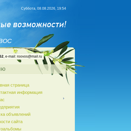
Суббота, 08.08.2026, 19:54
 ВОС
62
, e-mail: roovos@mail.ru
ню
вная страница
нтактная информация
ас
едприятия
ка объявлений
ости сайта
тоальбомы