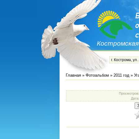
Костромская
г. Кострома, ул.
Главная
»
Фотоальбом
»
2011 год
»
Уг
Просмотров
Дата