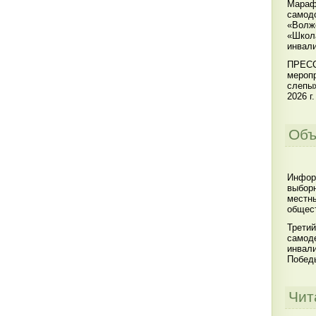
Мараф
самодо
«Волжс
«Школ
инвал
ПРЕСС
меропр
слепы
2026 г.
Объ
Инфор
выбор
местны
общест
Третий
самоде
инвал
Побед
Чит