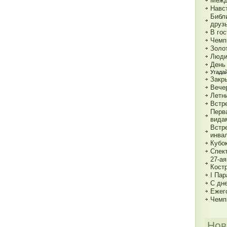
Межд
Навс
Библи
друзь
В го
Чемп
Золо
Люди
День
Угада
Закр
Вече
Летн
Встр
Перв
вида
Встр
инва
Кубо
Спект
27-а
Кост
I Па
С дн
Ежег
Чемп
Нов