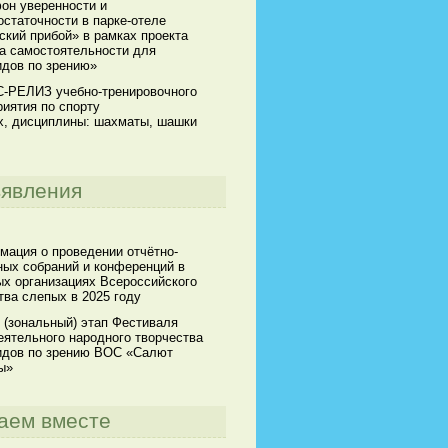
он уверенности и
статочности в парке-отеле
кий прибой» в рамках проекта
а самостоятельности для
идов по зрению»
-РЕЛИЗ учебно-тренировочного
иятия по спорту
х, дисциплины: шахматы, шашки
явления
мация о проведении отчётно-
ных собраний и конференций в
х организациях Всероссийского
ва слепых в 2025 году
 (зональный) этап Фестиваля
ятельного народного творчества
идов по зрению ВОС «Салют
ы»
аем вместе