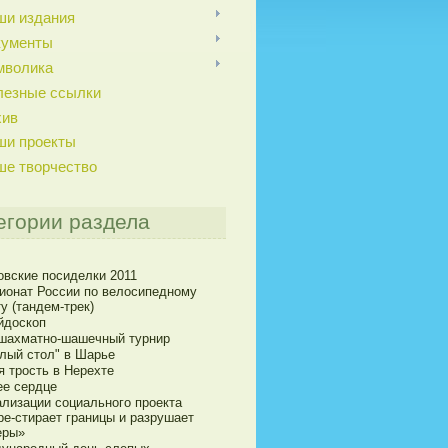
ши издания
кументы
мволика
лезные ссылки
хив
ши проекты
ше творчество
егории раздела
овские посиделки 2011
ионат России по велосипедному
у (тандем-трек)
йдоскоп
 шахматно-шашечный турнир
глый стол" в Шарье
я трость в Нерехте
ее сердце
ализации социального проекта
pe-стирает границы и разрушает
еры»