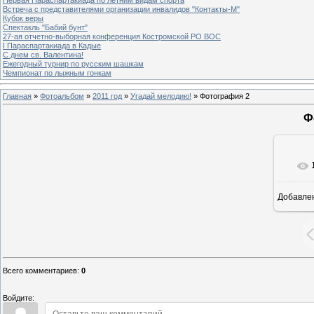
Встреча с представителями организации инвалидов "Контакты-М"
Кубок веры
Спектакль "Бабий бунт"
27-ая отчетно-выборная конференция Костромской РО ВОС
I Параспартакиада в Кадые
С днем св. Валентина!
Ежегодный турнир по русским шашкам
Чемпионат по лыжным гонкам
Главная
»
Фотоальбом
»
2011 год
»
Угадай мелодию!
» Фотография 2
Ф
Добавле
Всего комментариев
:
0
Войдите: