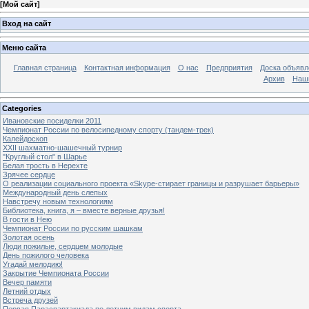
[
Мой сайт
]
Вход на сайт
Меню сайта
Главная страница
Контактная информация
О нас
Предприятия
Доска объявл
Архив
Наш
Categories
Ивановские посиделки 2011
Чемпионат России по велосипедному спорту (тандем-трек)
Калейдоскоп
XXII шахматно-шашечный турнир
"Круглый стол" в Шарье
Белая трость в Нерехте
Зрячее сердце
О реализации социального проекта «Skype-стирает границы и разрушает барьеры»
Международный день слепых
Навстречу новым технологиям
Библиотека, книга, я – вместе верные друзья!
В гости в Нею
Чемпионат России по русским шашкам
Золотая осень
Люди пожилые, сердцем молодые
День пожилого человека
Угадай мелодию!
Закрытие Чемпионата России
Вечер памяти
Летний отдых
Встреча друзей
Первая Параспартакиада по летним видам спорта