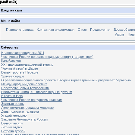
[
Мой сайт
]
Вход на сайт
Меню сайта
Главная страница
Контактная информация
О нас
Предприятия
Доска объявл
Архив
Наш
Categories
Ивановские посиделки 2011
Чемпионат России по велосипедному спорту (тандем-трек)
Калейдоскоп
XXII шахматно-шашечный турнир
"Круглый стол" в Шарье
Белая трость в Нерехте
Зрячее сердце
О реализации социального проекта «Skype-стирает границы и разрушает барьеры»
Международный день слепых
Навстречу новым технологиям
Библиотека, книга, я – вместе верные друзья!
В гости в Нею
Чемпионат России по русским шашкам
Золотая осень
Люди пожилые, сердцем молодые
День пожилого человека
Угадай мелодию!
Закрытие Чемпионата России
Вечер памяти
Летний отдых
Встреча друзей
Первая Параспартакиада по летним видам спорта