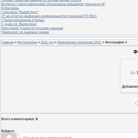
Встреча с представителями организации инвалидов "Контакты-М"
Кубок веры
Спектакль "Бабий бунт"
27-ая отчетно-выборная конференция Костромской РО ВОС
I Параспартакиада в Кадые
С днем св. Валентина!
Ежегодный турнир по русским шашкам
Чемпионат по лыжным гонкам
Главная
»
Фотоальбом
»
2011 год
»
Ивановские посиделки 2011
» Фотография 4
Ф
Добавле
Всего комментариев
:
0
Войдите: