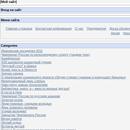
[
Мой сайт
]
Вход на сайт
Меню сайта
Главная страница
Контактная информация
О нас
Предприятия
Доска объявл
Архив
Наш
Categories
Ивановские посиделки 2011
Чемпионат России по велосипедному спорту (тандем-трек)
Калейдоскоп
XXII шахматно-шашечный турнир
"Круглый стол" в Шарье
Белая трость в Нерехте
Зрячее сердце
О реализации социального проекта «Skype-стирает границы и разрушает барьеры»
Международный день слепых
Навстречу новым технологиям
Библиотека, книга, я – вместе верные друзья!
В гости в Нею
Чемпионат России по русским шашкам
Золотая осень
Люди пожилые, сердцем молодые
День пожилого человека
Угадай мелодию!
Закрытие Чемпионата России
Вечер памяти
Летний отдых
Встреча друзей
Первая Параспартакиада по летним видам спорта