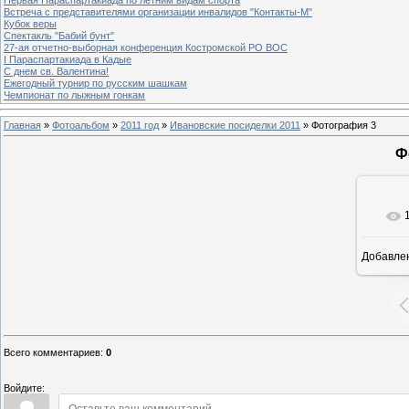
Встреча с представителями организации инвалидов "Контакты-М"
Кубок веры
Спектакль "Бабий бунт"
27-ая отчетно-выборная конференция Костромской РО ВОС
I Параспартакиада в Кадые
С днем св. Валентина!
Ежегодный турнир по русским шашкам
Чемпионат по лыжным гонкам
Главная
»
Фотоальбом
»
2011 год
»
Ивановские посиделки 2011
» Фотография 3
Ф
Добавле
Всего комментариев
:
0
Войдите: