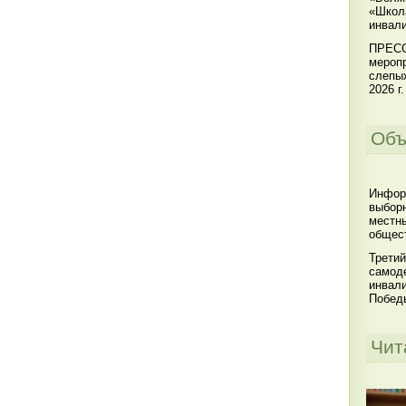
«Школ
инвал
ПРЕСС
меропр
слепы
2026 г.
Объ
Инфор
выбор
местны
общест
Третий
самоде
инвал
Побед
Чит