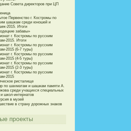
дание Совета директоров при ЦП
еница
ытое Первенство г. Костромы по
ким шашкам среди юношей и
шек-2015. Итоги
одецкие забавы»
ионат г. Костромы по русским
ам-2015. Итоги
ионат г. Костромы по русским
м-2015 (6-7 туры)
ионат г. Костромы по русским
м-2015 (4-5 туры)
ионат г. Костромы по русским
м-2015 (2-3 туры)
ионат г. Костромы по русским
ам-2015
ическое ристалище
ир по шахматам и шашкам памяти А.
ижова среди учащихся специальных
 и школ-интернатов
урсия в музей
шествие в страну дорожных знаков
ые проекты