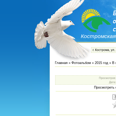
Костромская
г. Кострома, ул.
Главная
»
Фотоальбом
»
2015 год
»
В 
Просмотров
Дата
Просмотреть 