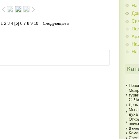
На
До
Си
|
1
2
3
4
[
5
]
6
7
8
9
10
|
Следующая »
По
Ар
На
На
Кат
Ново
Межр
турн
С. Ч
День
Мы л
духа
Откр
шахм
В кин
Кома
Свет