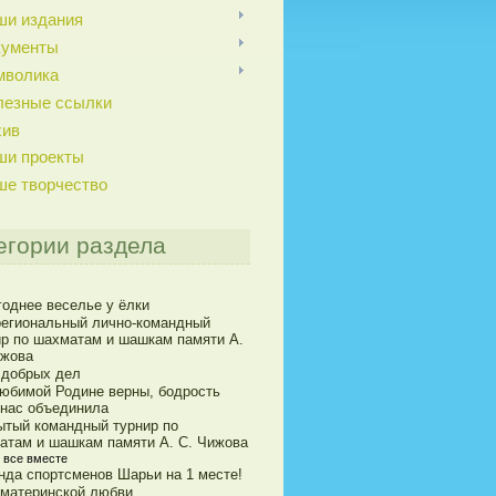
ши издания
кументы
мволика
лезные ссылки
хив
ши проекты
ше творчество
егории раздела
годнее веселье у ёлки
егиональный лично-командный
ир по шахматам и шашкам памяти А.
ижова
 добрых дел
юбимой Родине верны, бодрость
 нас объединила
ытый командный турнир по
атам и шашкам памяти А. С. Чижова
о все вместе
нда спортсменов Шарьи на 1 месте!
 материнской любви