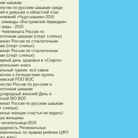
ким шашкам
енство по русским шашкам среди
ей и девушек и областной этап
внований «Чудо-шашки»-2015
х команды «Костромские берендеи»
 веры - 2015
и Чемпионата России по
леточным шашкам (спорт слепых)
ионат России по стоклеточным
ам (спорт слепых)
ионат России по стоклеточным
ам (спорт слепых)
ирный день здоровья в «Спарте»
ательная» книга
альный туризм: всё самое
ресное о путешествии группы
ромской РОО ВОС
енство России по русским и
леточным шашкам
ународный женский День в
чской МО ВОС
ионат России по русским шашкам
т слепых)
милых женщин счастья не видать!
дка женщины
 читательница-2015
одарность Региональных
номоченных по правам ребенка ЦФО
игу жить!