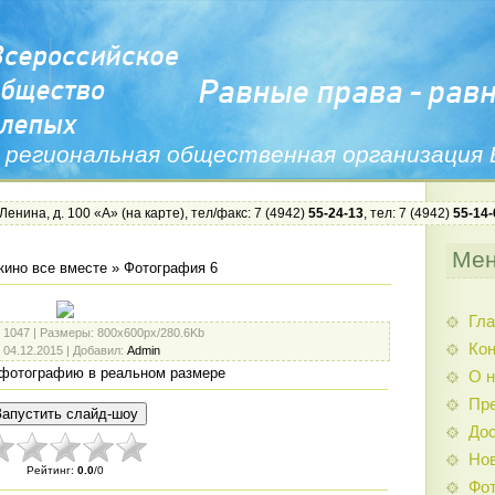
 региональная общественная организация
 Ленина, д. 100 «А» (
на карте
), тел/факс: 7 (4942)
55-24-13
, тел: 7 (4942)
55-14-
Ме
кино все вместе
» Фотография 6
Гла
: 1047 |
Размеры
: 800x600px/280.6Kb
Ко
: 04.12.2015 |
Добавил
:
Admin
фотографию в реальном размере
О н
Пр
Дос
Нов
Рейтинг
:
0.0
/
0
Фо