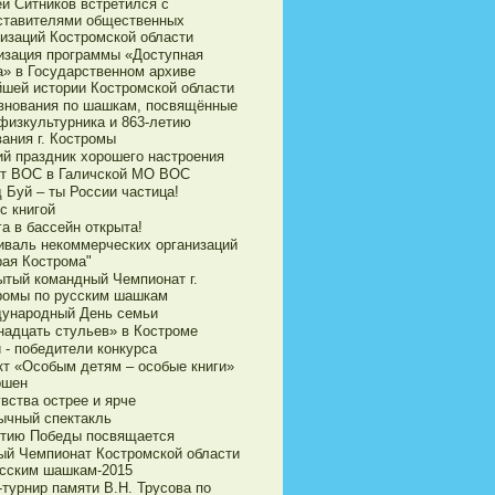
ей Ситников встретился с
ставителями общественных
низаций Костромской области
изация программы «Доступная
а» в Государственном архиве
йшей истории Костромской области
внования по шашкам, посвящённые
физкультурника и 863-летию
ания г. Костромы
ий праздник хорошего настроения
ет ВОС в Галичской МО ВОС
 Буй – ты России частица!
с книгой
а в бассейн открыта!
иваль некоммерческих организаций
рая Кострома"
ытый командный Чемпионат г.
ромы по русским шашкам
ународный День семьи
надцать стульев» в Костроме
 - победители конкурса
кт «Особым детям – особые книги»
ршен
вства острее и ярче
ычный спектакль
етию Победы посвящается
ый Чемпионат Костромской области
усским шашкам-2015
турнир памяти В.Н. Трусова по