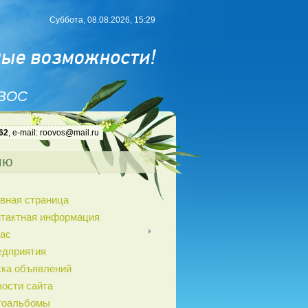
Суббота, 08.08.2026, 15:29
 ВОС
62
, e-mail: roovos@mail.ru
ню
вная страница
нтактная информация
ас
едприятия
ка объявлений
ости сайта
тоальбомы