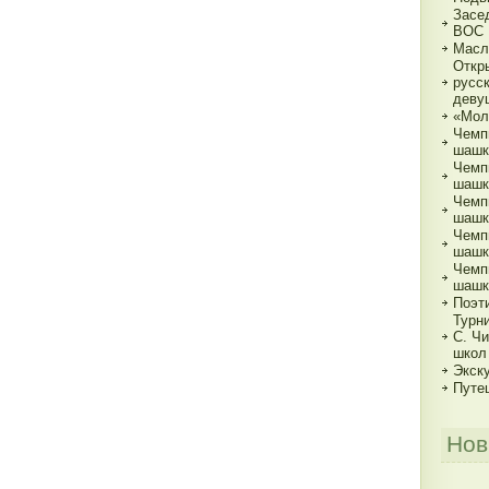
Засе
ВОС
Масл
Откр
русс
деву
«Мол
Чемп
шашк
Чемп
шашка
Чемп
шашка
Чемп
шашка
Чемп
шашк
Поэт
Турн
С. Ч
школ
Экск
Путе
Нов