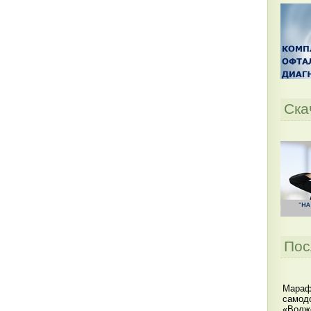
Ска
Пос
Мараф
самодо
«Волжс