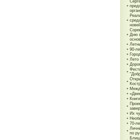
Серг
пред
орга
Реал
сред
нове
Соре
Дню 
основ
Летн
90-л
Город
Лето 
Дорог
Фест
"Доб
Откр
Кост
Межд
«Две
Книги
Прое
заве
Их чу
Необ
70-л
Личн
по р
Блиц-