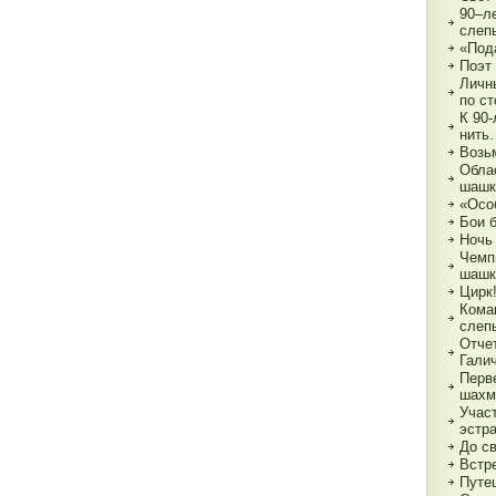
90–л
слеп
«Под
Поэт
Личн
по с
К 90
нить
Возь
Обла
шашк
«Осо
Бои 
Ночь
Чемп
шашк
Цирк!
Кома
слеп
Отче
Гали
Перв
шахм
Учас
эстр
До с
Встре
Путе