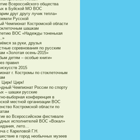
етие Всероссийского общества
ых в Буйской МО ВОС
арим друг другу лучик тепла»
 земли Русской
ый Чемпионат Костромской области
токлеточным шашкам
-летию ВОС «Надежды тоненькая
…»
мёмся за руки, друзья
стные соревнования по русским
ам «Золотая осень-2015»
бым детям – особые книги»
без правил
 искусств 2015
ионат г. Костромы по стоклеточным
ам
 Цирк! Цирк!
ндный Чемпионат России по спорту
ых – шашки русские
тно-выборная конференция в
чской местной организации ВОС
енство Костромской области по
атам
тие во Всероссийском фестивале
адных исполнителей ВОС «Вокал»
видания, лето…
ча с Кареловой Г.Н.
шествие в город необычных музеев