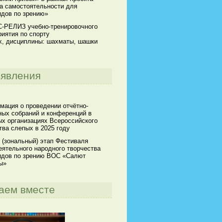
а самостоятельности для
идов по зрению»
-РЕЛИЗ учебно-тренировочного
иятия по спорту
х, дисциплины: шахматы, шашки
явления
мация о проведении отчётно-
ных собраний и конференций в
х организациях Всероссийского
ва слепых в 2025 году
 (зональный) этап Фестиваля
ятельного народного творчества
идов по зрению ВОС «Салют
ы»
аем вместе