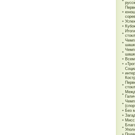
русс
Перв
юнош
соре
Успе
Кубок
Итог
сток
Чемп
шашк
Чемп
шашк
Всем
«Трог
Соци
инте
Кост
Перв
сток
Межд
Гали
Чемп
(спор
Без 
Зага
Мисс
Благ
Упол
Подв