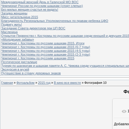
Международный женский День в Галичской МО ВОС
Чемпионат России по русским шашкам (спорт слепых)
Без милых женщин счастья не видать!
Загадка женщины
Мисс читательница-2015
Благодарность Региональных Уполномоченных по правам ребенка ЦФО
Подвигу жить!
Заседание Совета директоров при ЦП ВОС
Масленица
Открытое Первенство г. Костромы по русским шашкам среди юношей и девушек-2015
«Молодецкие забавы»
Чемпионат г. Костромы по русским шашкам-2015. Итоги
Чемпионат г. Костромы по русским шашкам-2015 (6-7 туры)
Чемпионат г. Костромы по русским шашкам-2015 (4-5 туры)
Чемпионат г. Костромы по русским шашкам-2015 (2-3 туры)
Чемпионат г. Костромы по русским шашкам-2015
Поэтическое ристалище
Турнир по шахматам и шашкам памяти А. С. Чижова среди учащихся специальных шк
Экскурсия в музей
Путешествие в страну дорожных знаков
Главная
»
Фотоальбом
»
2015 год
»
В кино все вместе
» Фотография 10
Фо
Добавле
8