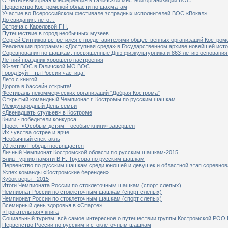
Первенство Костромской области по шахматам
Участие во Всероссийском фестивале эстрадных исполнителей ВОС «Вокал»
До свидания, лето…
Встреча с Кареловой Г.Н.
Путешествие в город необычных музеев
Сергей Ситников встретился с представителями общественных организаций Костром
Реализация программы «Доступная среда» в Государственном архиве новейшей исто
Соревнования по шашкам, посвящённые Дню физкультурника и 863-летию основания 
Летний праздник хорошего настроения
90-лет ВОС в Галичской МО ВОС
Город Буй – ты России частица!
Лето с книгой
Дорога в бассейн открыта!
Фестиваль некоммерческих организаций "Добрая Кострома"
Открытый командный Чемпионат г. Костромы по русским шашкам
Международный День семьи
«Двенадцать стульев» в Костроме
Книги - победители конкурса
Проект «Особым детям – особые книги» завершен
Их чувства острее и ярче
Необычный спектакль
70-летию Победы посвящается
Личный Чемпионат Костромской области по русским шашкам-2015
Блиц-турнир памяти В.Н. Трусова по русским шашкам
Первенство по русским шашкам среди юношей и девушек и областной этап соревно
Успех команды «Костромские берендеи»
Кубок веры - 2015
Итоги Чемпионата России по стоклеточным шашкам (спорт слепых)
Чемпионат России по стоклеточным шашкам (спорт слепых)
Чемпионат России по стоклеточным шашкам (спорт слепых)
Всемирный день здоровья в «Спарте»
«Трогательная» книга
Социальный туризм: всё самое интересное о путешествии группы Костромской РОО
Первенство России по русским и стоклеточным шашкам