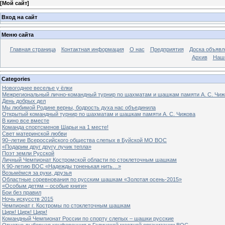
[
Мой сайт
]
Вход на сайт
Меню сайта
Главная страница
Контактная информация
О нас
Предприятия
Доска объявл
Архив
Наш
Categories
Новогоднее веселье у ёлки
Межрегиональный лично-командный турнир по шахматам и шашкам памяти А. С. Чиж
День добрых дел
Мы любимой Родине верны, бодрость духа нас объединила
Открытый командный турнир по шахматам и шашкам памяти А. С. Чижова
В кино все вместе
Команда спортсменов Шарьи на 1 месте!
Свет материнской любви
90–летие Всероссийского общества слепых в Буйской МО ВОС
«Подарим друг другу лучик тепла»
Поэт земли Русской
Личный Чемпионат Костромской области по стоклеточным шашкам
К 90-летию ВОС «Надежды тоненькая нить…»
Возьмёмся за руки, друзья
Областные соревнования по русским шашкам «Золотая осень-2015»
«Особым детям – особые книги»
Бои без правил
Ночь искусств 2015
Чемпионат г. Костромы по стоклеточным шашкам
Цирк! Цирк! Цирк!
Командный Чемпионат России по спорту слепых – шашки русские
Отчетно-выборная конференция в Галичской местной организации ВОС