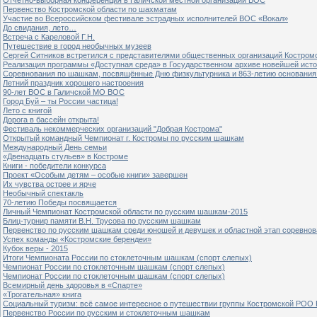
Первенство Костромской области по шахматам
Участие во Всероссийском фестивале эстрадных исполнителей ВОС «Вокал»
До свидания, лето…
Встреча с Кареловой Г.Н.
Путешествие в город необычных музеев
Сергей Ситников встретился с представителями общественных организаций Костром
Реализация программы «Доступная среда» в Государственном архиве новейшей исто
Соревнования по шашкам, посвящённые Дню физкультурника и 863-летию основания 
Летний праздник хорошего настроения
90-лет ВОС в Галичской МО ВОС
Город Буй – ты России частица!
Лето с книгой
Дорога в бассейн открыта!
Фестиваль некоммерческих организаций "Добрая Кострома"
Открытый командный Чемпионат г. Костромы по русским шашкам
Международный День семьи
«Двенадцать стульев» в Костроме
Книги - победители конкурса
Проект «Особым детям – особые книги» завершен
Их чувства острее и ярче
Необычный спектакль
70-летию Победы посвящается
Личный Чемпионат Костромской области по русским шашкам-2015
Блиц-турнир памяти В.Н. Трусова по русским шашкам
Первенство по русским шашкам среди юношей и девушек и областной этап соревно
Успех команды «Костромские берендеи»
Кубок веры - 2015
Итоги Чемпионата России по стоклеточным шашкам (спорт слепых)
Чемпионат России по стоклеточным шашкам (спорт слепых)
Чемпионат России по стоклеточным шашкам (спорт слепых)
Всемирный день здоровья в «Спарте»
«Трогательная» книга
Социальный туризм: всё самое интересное о путешествии группы Костромской РОО
Первенство России по русским и стоклеточным шашкам