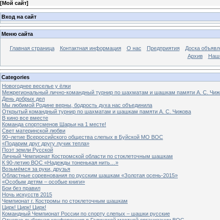
[
Мой сайт
]
Вход на сайт
Меню сайта
Главная страница
Контактная информация
О нас
Предприятия
Доска объявл
Архив
Наш
Categories
Новогоднее веселье у ёлки
Межрегиональный лично-командный турнир по шахматам и шашкам памяти А. С. Чиж
День добрых дел
Мы любимой Родине верны, бодрость духа нас объединила
Открытый командный турнир по шахматам и шашкам памяти А. С. Чижова
В кино все вместе
Команда спортсменов Шарьи на 1 месте!
Свет материнской любви
90–летие Всероссийского общества слепых в Буйской МО ВОС
«Подарим друг другу лучик тепла»
Поэт земли Русской
Личный Чемпионат Костромской области по стоклеточным шашкам
К 90-летию ВОС «Надежды тоненькая нить…»
Возьмёмся за руки, друзья
Областные соревнования по русским шашкам «Золотая осень-2015»
«Особым детям – особые книги»
Бои без правил
Ночь искусств 2015
Чемпионат г. Костромы по стоклеточным шашкам
Цирк! Цирк! Цирк!
Командный Чемпионат России по спорту слепых – шашки русские
Отчетно-выборная конференция в Галичской местной организации ВОС