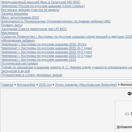
Международный женский День в Галичской МО ВОС
Чемпионат России по русским шашкам (спорт слепых)
Без милых женщин счастья не видать!
Загадка женщины
Мисс читательница-2015
Благодарность Региональных Уполномоченных по правам ребенка ЦФО
Подвигу жить!
Заседание Совета директоров при ЦП ВОС
Масленица
Открытое Первенство г. Костромы по русским шашкам среди юношей и девушек-2015
«Молодецкие забавы»
Чемпионат г. Костромы по русским шашкам-2015. Итоги
Чемпионат г. Костромы по русским шашкам-2015 (6-7 туры)
Чемпионат г. Костромы по русским шашкам-2015 (4-5 туры)
Чемпионат г. Костромы по русским шашкам-2015 (2-3 туры)
Чемпионат г. Костромы по русским шашкам-2015
Поэтическое ристалище
Турнир по шахматам и шашкам памяти А. С. Чижова среди учащихся специальных шк
Экскурсия в музей
Путешествие в страну дорожных знаков
Главная
»
Фотоальбом
»
2015 год
»
Успех команды «Костромские берендеи»
» Фотогр
Ф
Добавле
8