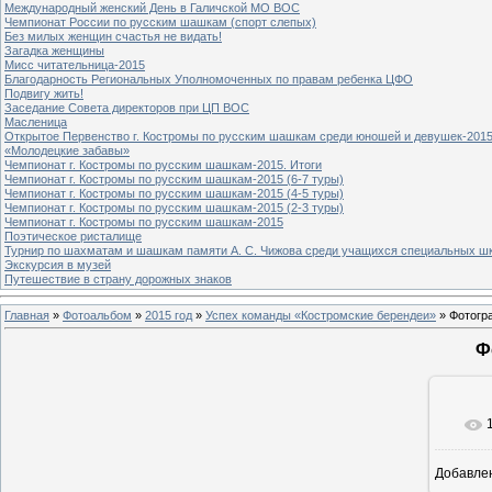
Международный женский День в Галичской МО ВОС
Чемпионат России по русским шашкам (спорт слепых)
Без милых женщин счастья не видать!
Загадка женщины
Мисс читательница-2015
Благодарность Региональных Уполномоченных по правам ребенка ЦФО
Подвигу жить!
Заседание Совета директоров при ЦП ВОС
Масленица
Открытое Первенство г. Костромы по русским шашкам среди юношей и девушек-2015
«Молодецкие забавы»
Чемпионат г. Костромы по русским шашкам-2015. Итоги
Чемпионат г. Костромы по русским шашкам-2015 (6-7 туры)
Чемпионат г. Костромы по русским шашкам-2015 (4-5 туры)
Чемпионат г. Костромы по русским шашкам-2015 (2-3 туры)
Чемпионат г. Костромы по русским шашкам-2015
Поэтическое ристалище
Турнир по шахматам и шашкам памяти А. С. Чижова среди учащихся специальных шк
Экскурсия в музей
Путешествие в страну дорожных знаков
Главная
»
Фотоальбом
»
2015 год
»
Успех команды «Костромские берендеи»
» Фотогр
Ф
Добавле
8