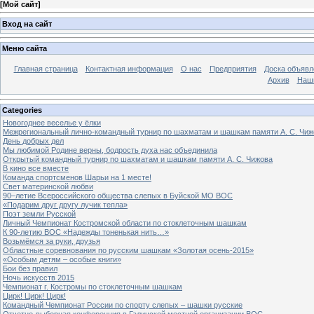
[
Мой сайт
]
Вход на сайт
Меню сайта
Главная страница
Контактная информация
О нас
Предприятия
Доска объявл
Архив
Наш
Categories
Новогоднее веселье у ёлки
Межрегиональный лично-командный турнир по шахматам и шашкам памяти А. С. Чиж
День добрых дел
Мы любимой Родине верны, бодрость духа нас объединила
Открытый командный турнир по шахматам и шашкам памяти А. С. Чижова
В кино все вместе
Команда спортсменов Шарьи на 1 месте!
Свет материнской любви
90–летие Всероссийского общества слепых в Буйской МО ВОС
«Подарим друг другу лучик тепла»
Поэт земли Русской
Личный Чемпионат Костромской области по стоклеточным шашкам
К 90-летию ВОС «Надежды тоненькая нить…»
Возьмёмся за руки, друзья
Областные соревнования по русским шашкам «Золотая осень-2015»
«Особым детям – особые книги»
Бои без правил
Ночь искусств 2015
Чемпионат г. Костромы по стоклеточным шашкам
Цирк! Цирк! Цирк!
Командный Чемпионат России по спорту слепых – шашки русские
Отчетно-выборная конференция в Галичской местной организации ВОС