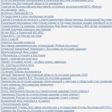
Первенство Костромской области по шахматам
Участие во Всероссийском фестивале эстрадных исполнителей ВОС «Вокал»
До свидания, лето…
Встреча с Кареловой Г.Н.
Путешествие в город необычных музеев
Сергей Ситников встретился с представителями общественных организаций Костром
Реализация программы «Доступная среда» в Государственном архиве новейшей исто
Соревнования по шашкам, посвящённые Дню физкультурника и 863-летию основания 
Летний праздник хорошего настроения
90-лет ВОС в Галичской МО ВОС
Город Буй – ты России частица!
Лето с книгой
Дорога в бассейн открыта!
Фестиваль некоммерческих организаций "Добрая Кострома"
Открытый командный Чемпионат г. Костромы по русским шашкам
Международный День семьи
«Двенадцать стульев» в Костроме
Книги - победители конкурса
Проект «Особым детям – особые книги» завершен
Их чувства острее и ярче
Необычный спектакль
70-летию Победы посвящается
Личный Чемпионат Костромской области по русским шашкам-2015
Блиц-турнир памяти В.Н. Трусова по русским шашкам
Первенство по русским шашкам среди юношей и девушек и областной этап соревно
Успех команды «Костромские берендеи»
Кубок веры - 2015
Итоги Чемпионата России по стоклеточным шашкам (спорт слепых)
Чемпионат России по стоклеточным шашкам (спорт слепых)
Чемпионат России по стоклеточным шашкам (спорт слепых)
Всемирный день здоровья в «Спарте»
«Трогательная» книга
Социальный туризм: всё самое интересное о путешествии группы Костромской РОО
Первенство России по русским и стоклеточным шашкам