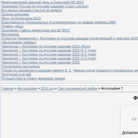
Международный женский День в Галичской МО ВОС
Чемпионат России по русским шашкам (спорт слепых)
Без милых женщин счастья не видать!
Загадка женщины
Мисс читательница-2015
Благодарность Региональных Уполномоченных по правам ребенка ЦФО
Подвигу жить!
Заседание Совета директоров при ЦП ВОС
Масленица
Открытое Первенство г. Костромы по русским шашкам среди юношей и девушек-2015
«Молодецкие забавы»
Чемпионат г. Костромы по русским шашкам-2015. Итоги
Чемпионат г. Костромы по русским шашкам-2015 (6-7 туры)
Чемпионат г. Костромы по русским шашкам-2015 (4-5 туры)
Чемпионат г. Костромы по русским шашкам-2015 (2-3 туры)
Чемпионат г. Костромы по русским шашкам-2015
Поэтическое ристалище
Турнир по шахматам и шашкам памяти А. С. Чижова среди учащихся специальных шк
Экскурсия в музей
Путешествие в страну дорожных знаков
Главная
»
Фотоальбом
»
2015 год
»
Свет материнской любви
» Фотография 7
Ф
Добавле
8