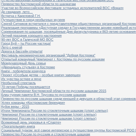
Первенство Костромской области по шахматам
Участие во Всероссийском фестивале эстрадных исполнителей ВОС «Вокал»
До свидания, лето…
Встреча с Кареловой Г.Н.
Путешествие в город необычных музеев
Сергей Ситников встретился с представителями общественных организаций Костром
Реализация программы «Доступная среда» в Государственном архиве новейшей исто
Соревнования по шашкам, посвящённые Дню физкультурника и 863-летию основания 
Летний праздник хорошего настроения
90-лет ВОС в Галичской МО ВОС
Город Буй – ты России частица!
Лето с книгой
Дорога в бассейн открыта!
Фестиваль некоммерческих организаций "Добрая Кострома"
Открытый командный Чемпионат г. Костромы по русским шашкам
Международный День семьи
«Двенадцать стульев» в Костроме
Книги - победители конкурса
Проект «Особым детям – особые книги» завершен
Их чувства острее и ярче
Необычный спектакль
70-летию Победы посвящается
Личный Чемпионат Костромской области по русским шашкам-2015
Блиц-турнир памяти В.Н. Трусова по русским шашкам
Первенство по русским шашкам среди юношей и девушек и областной этап соревно
Успех команды «Костромские берендеи»
Кубок веры - 2015
Итоги Чемпионата России по стоклеточным шашкам (спорт слепых)
Чемпионат России по стоклеточным шашкам (спорт слепых)
Чемпионат России по стоклеточным шашкам (спорт слепых)
Всемирный день здоровья в «Спарте»
«Трогательная» книга
Социальный туризм: всё самое интересное о путешествии группы Костромской РОО
Первенство России по русским и стоклеточным шашкам