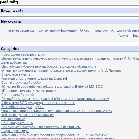
[
Мой сайт
]
Вход на сайт
Меню сайта
Главная страница
Контактная информация
О нас
Предприятия
Доска объявл
Архив
Наш
Categories
Новогоднее веселье у ёлки
Межрегиональный лично-командный турнир по шахматам и шашкам памяти А. С. Чиж
День добрых дел
Мы любимой Родине верны, бодрость духа нас объединила
Открытый командный турнир по шахматам и шашкам памяти А. С. Чижова
В кино все вместе
Команда спортсменов Шарьи на 1 месте!
Свет материнской любви
90–летие Всероссийского общества слепых в Буйской МО ВОС
«Подарим друг другу лучик тепла»
Поэт земли Русской
Личный Чемпионат Костромской области по стоклеточным шашкам
К 90-летию ВОС «Надежды тоненькая нить…»
Возьмёмся за руки, друзья
Областные соревнования по русским шашкам «Золотая осень-2015»
«Особым детям – особые книги»
Бои без правил
Ночь искусств 2015
Чемпионат г. Костромы по стоклеточным шашкам
Цирк! Цирк! Цирк!
Командный Чемпионат России по спорту слепых – шашки русские
Отчетно-выборная конференция в Галичской местной организации ВОС