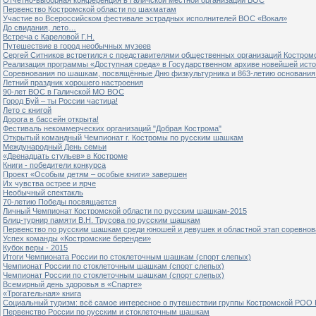
Первенство Костромской области по шахматам
Участие во Всероссийском фестивале эстрадных исполнителей ВОС «Вокал»
До свидания, лето…
Встреча с Кареловой Г.Н.
Путешествие в город необычных музеев
Сергей Ситников встретился с представителями общественных организаций Костром
Реализация программы «Доступная среда» в Государственном архиве новейшей исто
Соревнования по шашкам, посвящённые Дню физкультурника и 863-летию основания 
Летний праздник хорошего настроения
90-лет ВОС в Галичской МО ВОС
Город Буй – ты России частица!
Лето с книгой
Дорога в бассейн открыта!
Фестиваль некоммерческих организаций "Добрая Кострома"
Открытый командный Чемпионат г. Костромы по русским шашкам
Международный День семьи
«Двенадцать стульев» в Костроме
Книги - победители конкурса
Проект «Особым детям – особые книги» завершен
Их чувства острее и ярче
Необычный спектакль
70-летию Победы посвящается
Личный Чемпионат Костромской области по русским шашкам-2015
Блиц-турнир памяти В.Н. Трусова по русским шашкам
Первенство по русским шашкам среди юношей и девушек и областной этап соревно
Успех команды «Костромские берендеи»
Кубок веры - 2015
Итоги Чемпионата России по стоклеточным шашкам (спорт слепых)
Чемпионат России по стоклеточным шашкам (спорт слепых)
Чемпионат России по стоклеточным шашкам (спорт слепых)
Всемирный день здоровья в «Спарте»
«Трогательная» книга
Социальный туризм: всё самое интересное о путешествии группы Костромской РОО
Первенство России по русским и стоклеточным шашкам