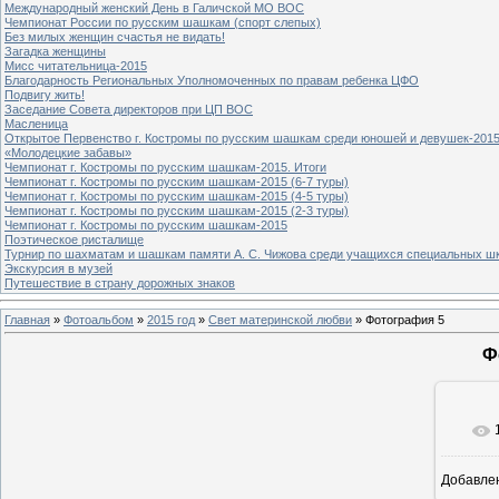
Международный женский День в Галичской МО ВОС
Чемпионат России по русским шашкам (спорт слепых)
Без милых женщин счастья не видать!
Загадка женщины
Мисс читательница-2015
Благодарность Региональных Уполномоченных по правам ребенка ЦФО
Подвигу жить!
Заседание Совета директоров при ЦП ВОС
Масленица
Открытое Первенство г. Костромы по русским шашкам среди юношей и девушек-2015
«Молодецкие забавы»
Чемпионат г. Костромы по русским шашкам-2015. Итоги
Чемпионат г. Костромы по русским шашкам-2015 (6-7 туры)
Чемпионат г. Костромы по русским шашкам-2015 (4-5 туры)
Чемпионат г. Костромы по русским шашкам-2015 (2-3 туры)
Чемпионат г. Костромы по русским шашкам-2015
Поэтическое ристалище
Турнир по шахматам и шашкам памяти А. С. Чижова среди учащихся специальных шк
Экскурсия в музей
Путешествие в страну дорожных знаков
Главная
»
Фотоальбом
»
2015 год
»
Свет материнской любви
» Фотография 5
Ф
Добавле
8