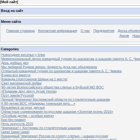
[
Мой сайт
]
Вход на сайт
Меню сайта
Главная страница
Контактная информация
О нас
Предприятия
Доска объявл
Архив
Наш
Categories
Новогоднее веселье у ёлки
Межрегиональный лично-командный турнир по шахматам и шашкам памяти А. С. Чиж
День добрых дел
Мы любимой Родине верны, бодрость духа нас объединила
Открытый командный турнир по шахматам и шашкам памяти А. С. Чижова
В кино все вместе
Команда спортсменов Шарьи на 1 месте!
Свет материнской любви
90–летие Всероссийского общества слепых в Буйской МО ВОС
«Подарим друг другу лучик тепла»
Поэт земли Русской
Личный Чемпионат Костромской области по стоклеточным шашкам
К 90-летию ВОС «Надежды тоненькая нить…»
Возьмёмся за руки, друзья
Областные соревнования по русским шашкам «Золотая осень-2015»
«Особым детям – особые книги»
Бои без правил
Ночь искусств 2015
Чемпионат г. Костромы по стоклеточным шашкам
Цирк! Цирк! Цирк!
Командный Чемпионат России по спорту слепых – шашки русские
Отчетно-выборная конференция в Галичской местной организации ВОС