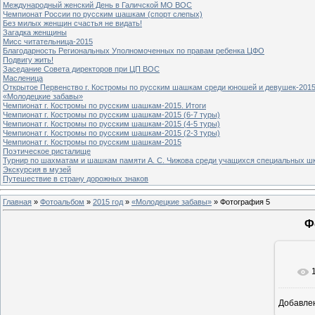
Международный женский День в Галичской МО ВОС
Чемпионат России по русским шашкам (спорт слепых)
Без милых женщин счастья не видать!
Загадка женщины
Мисс читательница-2015
Благодарность Региональных Уполномоченных по правам ребенка ЦФО
Подвигу жить!
Заседание Совета директоров при ЦП ВОС
Масленица
Открытое Первенство г. Костромы по русским шашкам среди юношей и девушек-2015
«Молодецкие забавы»
Чемпионат г. Костромы по русским шашкам-2015. Итоги
Чемпионат г. Костромы по русским шашкам-2015 (6-7 туры)
Чемпионат г. Костромы по русским шашкам-2015 (4-5 туры)
Чемпионат г. Костромы по русским шашкам-2015 (2-3 туры)
Чемпионат г. Костромы по русским шашкам-2015
Поэтическое ристалище
Турнир по шахматам и шашкам памяти А. С. Чижова среди учащихся специальных шк
Экскурсия в музей
Путешествие в страну дорожных знаков
Главная
»
Фотоальбом
»
2015 год
»
«Молодецкие забавы»
» Фотография 5
Ф
Добавле
8