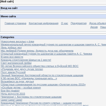
[
Мой сайт
]
Вход на сайт
Меню сайта
Главная страница
Контактная информация
О нас
Предприятия
Доска объявл
Архив
Наш
Categories
Новогоднее веселье у ёлки
Межрегиональный лично-командный турнир по шахматам и шашкам памяти А. С. Чиж
День добрых дел
Мы любимой Родине верны, бодрость духа нас объединила
Открытый командный турнир по шахматам и шашкам памяти А. С. Чижова
В кино все вместе
Команда спортсменов Шарьи на 1 месте!
Свет материнской любви
90–летие Всероссийского общества слепых в Буйской МО ВОС
«Подарим друг другу лучик тепла»
Поэт земли Русской
Личный Чемпионат Костромской области по стоклеточным шашкам
К 90-летию ВОС «Надежды тоненькая нить…»
Возьмёмся за руки, друзья
Областные соревнования по русским шашкам «Золотая осень-2015»
«Особым детям – особые книги»
Бои без правил
Ночь искусств 2015
Чемпионат г. Костромы по стоклеточным шашкам
Цирк! Цирк! Цирк!
Командный Чемпионат России по спорту слепых – шашки русские
Отчетно-выборная конференция в Галичской местной организации ВОС