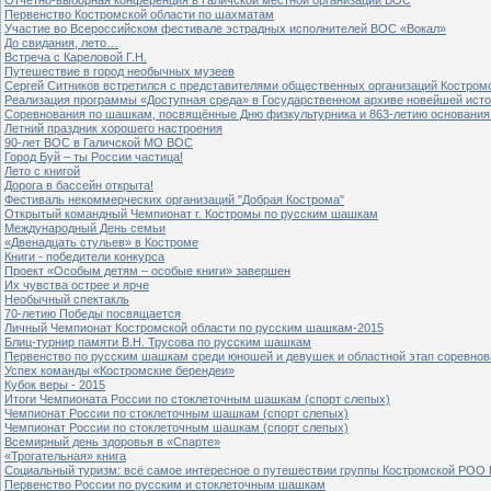
Первенство Костромской области по шахматам
Участие во Всероссийском фестивале эстрадных исполнителей ВОС «Вокал»
До свидания, лето…
Встреча с Кареловой Г.Н.
Путешествие в город необычных музеев
Сергей Ситников встретился с представителями общественных организаций Костром
Реализация программы «Доступная среда» в Государственном архиве новейшей исто
Соревнования по шашкам, посвящённые Дню физкультурника и 863-летию основания 
Летний праздник хорошего настроения
90-лет ВОС в Галичской МО ВОС
Город Буй – ты России частица!
Лето с книгой
Дорога в бассейн открыта!
Фестиваль некоммерческих организаций "Добрая Кострома"
Открытый командный Чемпионат г. Костромы по русским шашкам
Международный День семьи
«Двенадцать стульев» в Костроме
Книги - победители конкурса
Проект «Особым детям – особые книги» завершен
Их чувства острее и ярче
Необычный спектакль
70-летию Победы посвящается
Личный Чемпионат Костромской области по русским шашкам-2015
Блиц-турнир памяти В.Н. Трусова по русским шашкам
Первенство по русским шашкам среди юношей и девушек и областной этап соревно
Успех команды «Костромские берендеи»
Кубок веры - 2015
Итоги Чемпионата России по стоклеточным шашкам (спорт слепых)
Чемпионат России по стоклеточным шашкам (спорт слепых)
Чемпионат России по стоклеточным шашкам (спорт слепых)
Всемирный день здоровья в «Спарте»
«Трогательная» книга
Социальный туризм: всё самое интересное о путешествии группы Костромской РОО
Первенство России по русским и стоклеточным шашкам