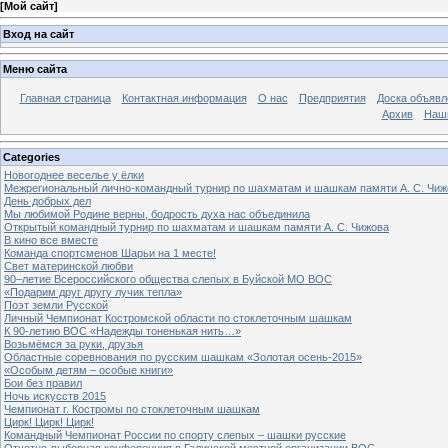
[
Мой сайт
]
Вход на сайт
Меню сайта
Главная страница
Контактная информация
О нас
Предприятия
Доска объявл
Архив
Наш
Categories
Новогоднее веселье у ёлки
Межрегиональный лично-командный турнир по шахматам и шашкам памяти А. С. Чиж
День добрых дел
Мы любимой Родине верны, бодрость духа нас объединила
Открытый командный турнир по шахматам и шашкам памяти А. С. Чижова
В кино все вместе
Команда спортсменов Шарьи на 1 месте!
Свет материнской любви
90–летие Всероссийского общества слепых в Буйской МО ВОС
«Подарим друг другу лучик тепла»
Поэт земли Русской
Личный Чемпионат Костромской области по стоклеточным шашкам
К 90-летию ВОС «Надежды тоненькая нить…»
Возьмёмся за руки, друзья
Областные соревнования по русским шашкам «Золотая осень-2015»
«Особым детям – особые книги»
Бои без правил
Ночь искусств 2015
Чемпионат г. Костромы по стоклеточным шашкам
Цирк! Цирк! Цирк!
Командный Чемпионат России по спорту слепых – шашки русские
Отчетно-выборная конференция в Галичской местной организации ВОС