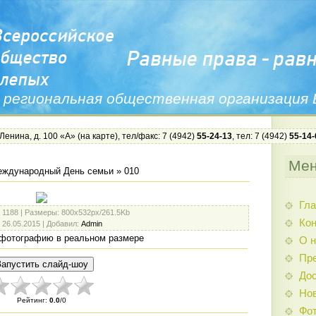
 региональная общественная организация
 Ленина, д. 100 «А» (
на карте
), тел/факс: 7 (4942)
55-24-13
, тел: 7 (4942)
55-14-
Ме
ждународный День семьи
» 010
Гла
: 1188 |
Размеры
: 800x532px/261.5Kb
Ко
: 26.05.2015 |
Добавил
:
Admin
фотографию в реальном размере
О н
Пр
Дос
Нов
Рейтинг
:
0.0
/
0
Фо