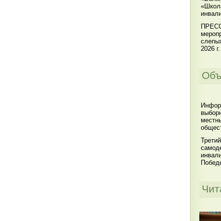
«Школ
инвал
ПРЕСС
меропр
слепы
2026 г.
Объ
Инфор
выбор
местны
общест
Третий
самоде
инвал
Побед
Чит