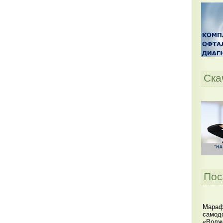
Ска
Пос
Мараф
самодо
«Волжс