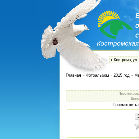
Костромская
г. Кострома, ул.
Главная
»
Фотоальбом
»
2015 год
»
Ме
Просмотров
Дата
Просмотреть 