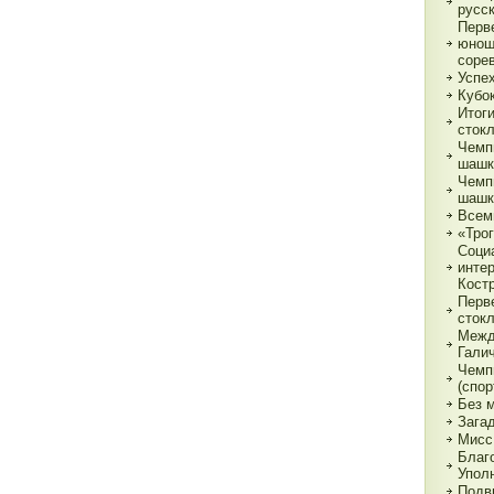
русс
Перв
юнош
соре
Успе
Кубок
Итог
сток
Чемп
шашк
Чемп
шашк
Всем
«Трог
Соци
инте
Кост
Перв
сток
Межд
Гали
Чемп
(спор
Без 
Зага
Мисс
Благ
Упол
Подв