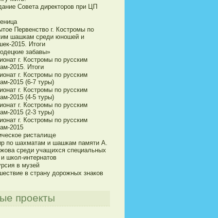
дание Совета директоров при ЦП
еница
ытое Первенство г. Костромы по
ким шашкам среди юношей и
шек-2015. Итоги
одецкие забавы»
ионат г. Костромы по русским
ам-2015. Итоги
ионат г. Костромы по русским
м-2015 (6-7 туры)
ионат г. Костромы по русским
м-2015 (4-5 туры)
ионат г. Костромы по русским
м-2015 (2-3 туры)
ионат г. Костромы по русским
ам-2015
ическое ристалище
ир по шахматам и шашкам памяти А.
ижова среди учащихся специальных
 и школ-интернатов
урсия в музей
шествие в страну дорожных знаков
ые проекты