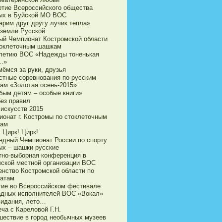
етие Всероссийского общества
ых в Буйской МО ВОС
арим друг другу лучик тепла»
 земли Русской
ый Чемпионат Костромской области
токлеточным шашкам
-летию ВОС «Надежды тоненькая
…»
мёмся за руки, друзья
стные соревнования по русским
ам «Золотая осень-2015»
бым детям – особые книги»
без правил
 искусств 2015
ионат г. Костромы по стоклеточным
ам
 Цирк! Цирк!
ндный Чемпионат России по спорту
ых – шашки русские
тно-выборная конференция в
чской местной организации ВОС
енство Костромской области по
атам
тие во Всероссийском фестивале
адных исполнителей ВОС «Вокал»
видания, лето…
ча с Кареловой Г.Н.
шествие в город необычных музеев