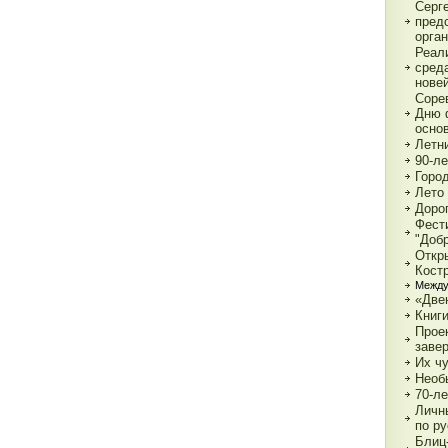
Серг
пред
орга
Реал
сред
нове
Соре
Дню 
основ
Летн
90-л
Город
Лето 
Дорог
Фест
"Доб
Откр
Кост
Между
«Две
Книги
Прое
заве
Их чу
Необ
70-л
Личн
по р
Блиц-