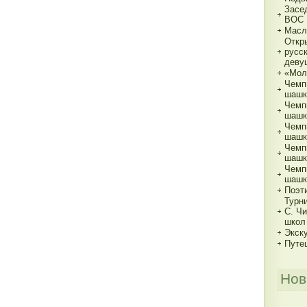
Засе
ВОС
Масл
Откр
русс
деву
«Мол
Чемп
шашк
Чемп
шашка
Чемп
шашка
Чемп
шашка
Чемп
шашк
Поэт
Турн
С. Ч
школ
Экск
Путе
Нов