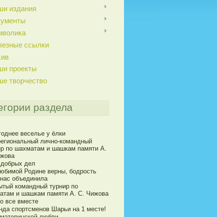
ши издания
кументы
мволика
лезные ссылки
хив
ши проекты
ше творчество
егории раздела
годнее веселье у ёлки
егиональный лично-командный
ир по шахматам и шашкам памяти А.
ижова
 добрых дел
юбимой Родине верны, бодрость
 нас объединила
ытый командный турнир по
атам и шашкам памяти А. С. Чижова
о все вместе
нда спортсменов Шарьи на 1 месте!
 материнской любви