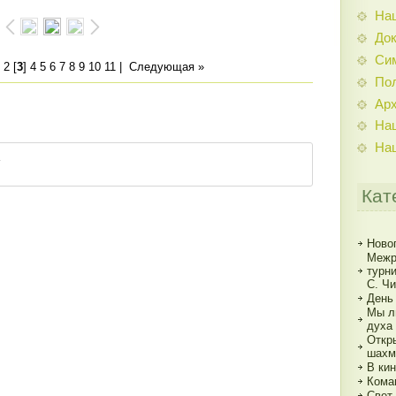
На
До
Си
2
[
3
]
4
5
6
7
8
9
10
11
|
Следующая »
По
Ар
На
На
Кат
Ново
Межр
турн
С. Ч
День
Мы л
духа
Откр
шахм
В кин
Кома
Свет