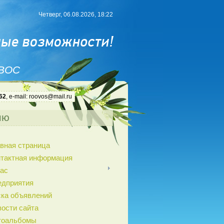
Четверг, 06.08.2026, 18:22
 ВОС
62
, e-mail: roovos@mail.ru
ню
вная страница
нтактная информация
ас
едприятия
ка объявлений
ости сайта
тоальбомы