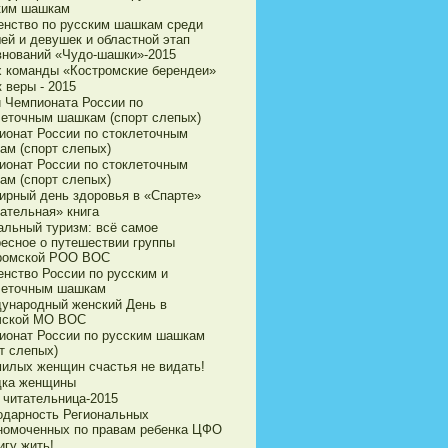
ким шашкам
енство по русским шашкам среди
ей и девушек и областной этап
внований «Чудо-шашки»-2015
х команды «Костромские берендеи»
 веры - 2015
и Чемпионата России по
леточным шашкам (спорт слепых)
ионат России по стоклеточным
ам (спорт слепых)
ионат России по стоклеточным
ам (спорт слепых)
ирный день здоровья в «Спарте»
ательная» книга
альный туризм: всё самое
ресное о путешествии группы
ромской РОО ВОС
енство России по русским и
леточным шашкам
ународный женский День в
чской МО ВОС
ионат России по русским шашкам
т слепых)
милых женщин счастья не видать!
дка женщины
 читательница-2015
одарность Региональных
номоченных по правам ребенка ЦФО
игу жить!