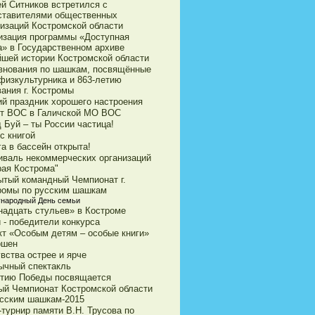
ей Ситников встретился с
ставителями общественных
низаций Костромской области
изация программы «Доступная
а» в Государственном архиве
йшей истории Костромской области
внования по шашкам, посвящённые
физкультурника и 863-летию
ания г. Костромы
ий праздник хорошего настроения
ет ВОС в Галичской МО ВОС
 Буй – ты России частица!
с книгой
а в бассейн открыта!
иваль некоммерческих организаций
рая Кострома"
ытый командный Чемпионат г.
ромы по русским шашкам
народный День семьи
надцать стульев» в Костроме
 - победители конкурса
кт «Особым детям – особые книги»
ршен
вства острее и ярче
ычный спектакль
етию Победы посвящается
ый Чемпионат Костромской области
усским шашкам-2015
турнир памяти В.Н. Трусова по