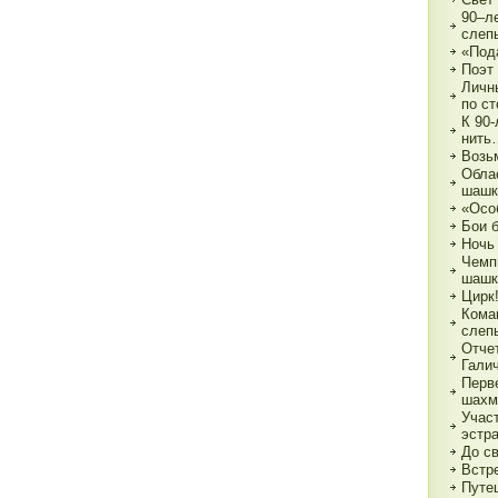
90–л
слеп
«Под
Поэт
Личн
по с
К 90
нить
Возь
Обла
шашк
«Осо
Бои 
Ночь
Чемп
шашк
Цирк!
Кома
слеп
Отче
Гали
Перв
шахм
Учас
эстр
До с
Встре
Путе