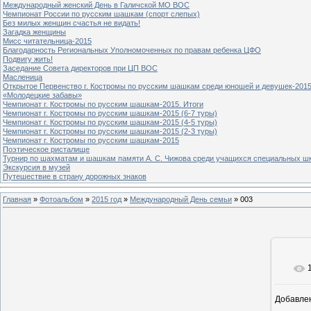
Международный женский День в Галичской МО ВОС
Чемпионат России по русским шашкам (спорт слепых)
Без милых женщин счастья не видать!
Загадка женщины
Мисс читательница-2015
Благодарность Региональных Уполномоченных по правам ребенка ЦФО
Подвигу жить!
Заседание Совета директоров при ЦП ВОС
Масленица
Открытое Первенство г. Костромы по русским шашкам среди юношей и девушек-2015
«Молодецкие забавы»
Чемпионат г. Костромы по русским шашкам-2015. Итоги
Чемпионат г. Костромы по русским шашкам-2015 (6-7 туры)
Чемпионат г. Костромы по русским шашкам-2015 (4-5 туры)
Чемпионат г. Костромы по русским шашкам-2015 (2-3 туры)
Чемпионат г. Костромы по русским шашкам-2015
Поэтическое ристалище
Турнир по шахматам и шашкам памяти А. С. Чижова среди учащихся специальных шк
Экскурсия в музей
Путешествие в страну дорожных знаков
Главная
»
Фотоальбом
»
2015 год
»
Международный День семьи
» 003
Добавле
8