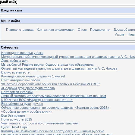
[
Мой сайт
]
Вход на сайт
Меню сайта
Главная страница
Контактная информация
О нас
Предприятия
Доска объявл
Архив
Наш
Categories
Новогоднее веселье у ёлки
Межрегиональный лично-командный турнир по шахматам и шашкам памяти А. С. Чиж
День добрых дел
Мы любимой Родине верны, бодрость духа нас объединила
Открытый командный турнир по шахматам и шашкам памяти А. С. Чижова
В кино все вместе
Команда спортсменов Шарьи на 1 месте!
Свет материнской любви
90–летие Всероссийского общества слепых в Буйской МО ВОС
«Подарим друг другу лучик тепла»
Поэт земли Русской
Личный Чемпионат Костромской области по стоклеточным шашкам
К 90-летию ВОС «Надежды тоненькая нить…»
Возьмёмся за руки, друзья
Областные соревнования по русским шашкам «Золотая осень-2015»
«Особым детям – особые книги»
Бои без правил
Ночь искусств 2015
Чемпионат г. Костромы по стоклеточным шашкам
Цирк! Цирк! Цирк!
Командный Чемпионат России по спорту слепых – шашки русские
Отчетно-выборная конференция в Галичской местной организации ВОС