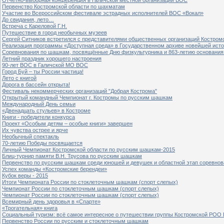
Первенство Костромской области по шахматам
Участие во Всероссийском фестивале эстрадных исполнителей ВОС «Вокал»
До свидания, лето…
Встреча с Кареловой Г.Н.
Путешествие в город необычных музеев
Сергей Ситников встретился с представителями общественных организаций Костром
Реализация программы «Доступная среда» в Государственном архиве новейшей исто
Соревнования по шашкам, посвящённые Дню физкультурника и 863-летию основания 
Летний праздник хорошего настроения
90-лет ВОС в Галичской МО ВОС
Город Буй – ты России частица!
Лето с книгой
Дорога в бассейн открыта!
Фестиваль некоммерческих организаций "Добрая Кострома"
Открытый командный Чемпионат г. Костромы по русским шашкам
Международный День семьи
«Двенадцать стульев» в Костроме
Книги - победители конкурса
Проект «Особым детям – особые книги» завершен
Их чувства острее и ярче
Необычный спектакль
70-летию Победы посвящается
Личный Чемпионат Костромской области по русским шашкам-2015
Блиц-турнир памяти В.Н. Трусова по русским шашкам
Первенство по русским шашкам среди юношей и девушек и областной этап соревно
Успех команды «Костромские берендеи»
Кубок веры - 2015
Итоги Чемпионата России по стоклеточным шашкам (спорт слепых)
Чемпионат России по стоклеточным шашкам (спорт слепых)
Чемпионат России по стоклеточным шашкам (спорт слепых)
Всемирный день здоровья в «Спарте»
«Трогательная» книга
Социальный туризм: всё самое интересное о путешествии группы Костромской РОО
Первенство России по русским и стоклеточным шашкам