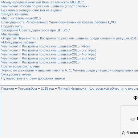
Международный женский День в Галичской МО ВОС
Чемпионат России по русским шашкам (спорт слепых)
Без милых женщин счастья не видать!
Загадка женщины
Мисс читательница-2015
Благодарность Региональных Уполномоченных по правам ребенка ЦФО
Подвигу жить!
Заседание Совета директоров при ЦП ВОС
Масленица
Открытое Первенство г. Костромы по русским шашкам среди юношей и девушек-2015
«Молодецкие забавы»
Чемпионат г. Костромы по русским шашкам-2015. Итоги
Чемпионат г. Костромы по русским шашкам-2015 (6-7 туры)
Чемпионат г. Костромы по русским шашкам-2015 (4-5 туры)
Чемпионат г. Костромы по русским шашкам-2015 (2-3 туры)
Чемпионат г. Костромы по русским шашкам-2015
Поэтическое ристалище
Турнир по шахматам и шашкам памяти А. С. Чижова среди учащихся специальных шк
Экскурсия в музей
Путешествие в страну дорожных знаков
Главная
»
Фотоальбом
»
2015 год
»
Личный Чемпионат Костромской области по русс
Ф
Добавле
8