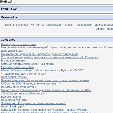
[
Мой сайт
]
Вход на сайт
Меню сайта
Главная страница
Контактная информация
О нас
Предприятия
Доска объявл
Архив
Наш
Categories
Новогоднее веселье у ёлки
Межрегиональный лично-командный турнир по шахматам и шашкам памяти А. С. Чиж
День добрых дел
Мы любимой Родине верны, бодрость духа нас объединила
Открытый командный турнир по шахматам и шашкам памяти А. С. Чижова
В кино все вместе
Команда спортсменов Шарьи на 1 месте!
Свет материнской любви
90–летие Всероссийского общества слепых в Буйской МО ВОС
«Подарим друг другу лучик тепла»
Поэт земли Русской
Личный Чемпионат Костромской области по стоклеточным шашкам
К 90-летию ВОС «Надежды тоненькая нить…»
Возьмёмся за руки, друзья
Областные соревнования по русским шашкам «Золотая осень-2015»
«Особым детям – особые книги»
Бои без правил
Ночь искусств 2015
Чемпионат г. Костромы по стоклеточным шашкам
Цирк! Цирк! Цирк!
Командный Чемпионат России по спорту слепых – шашки русские
Отчетно-выборная конференция в Галичской местной организации ВОС