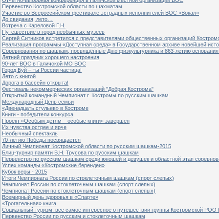
Первенство Костромской области по шахматам
Участие во Всероссийском фестивале эстрадных исполнителей ВОС «Вокал»
До свидания, лето…
Встреча с Кареловой Г.Н.
Путешествие в город необычных музеев
Сергей Ситников встретился с представителями общественных организаций Костром
Реализация программы «Доступная среда» в Государственном архиве новейшей исто
Соревнования по шашкам, посвящённые Дню физкультурника и 863-летию основания 
Летний праздник хорошего настроения
90-лет ВОС в Галичской МО ВОС
Город Буй – ты России частица!
Лето с книгой
Дорога в бассейн открыта!
Фестиваль некоммерческих организаций "Добрая Кострома"
Открытый командный Чемпионат г. Костромы по русским шашкам
Международный День семьи
«Двенадцать стульев» в Костроме
Книги - победители конкурса
Проект «Особым детям – особые книги» завершен
Их чувства острее и ярче
Необычный спектакль
70-летию Победы посвящается
Личный Чемпионат Костромской области по русским шашкам-2015
Блиц-турнир памяти В.Н. Трусова по русским шашкам
Первенство по русским шашкам среди юношей и девушек и областной этап соревно
Успех команды «Костромские берендеи»
Кубок веры - 2015
Итоги Чемпионата России по стоклеточным шашкам (спорт слепых)
Чемпионат России по стоклеточным шашкам (спорт слепых)
Чемпионат России по стоклеточным шашкам (спорт слепых)
Всемирный день здоровья в «Спарте»
«Трогательная» книга
Социальный туризм: всё самое интересное о путешествии группы Костромской РОО
Первенство России по русским и стоклеточным шашкам