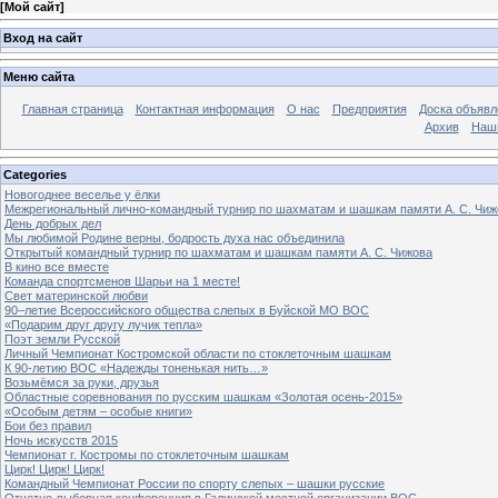
[
Мой сайт
]
Вход на сайт
Меню сайта
Главная страница
Контактная информация
О нас
Предприятия
Доска объявл
Архив
Наш
Categories
Новогоднее веселье у ёлки
Межрегиональный лично-командный турнир по шахматам и шашкам памяти А. С. Чиж
День добрых дел
Мы любимой Родине верны, бодрость духа нас объединила
Открытый командный турнир по шахматам и шашкам памяти А. С. Чижова
В кино все вместе
Команда спортсменов Шарьи на 1 месте!
Свет материнской любви
90–летие Всероссийского общества слепых в Буйской МО ВОС
«Подарим друг другу лучик тепла»
Поэт земли Русской
Личный Чемпионат Костромской области по стоклеточным шашкам
К 90-летию ВОС «Надежды тоненькая нить…»
Возьмёмся за руки, друзья
Областные соревнования по русским шашкам «Золотая осень-2015»
«Особым детям – особые книги»
Бои без правил
Ночь искусств 2015
Чемпионат г. Костромы по стоклеточным шашкам
Цирк! Цирк! Цирк!
Командный Чемпионат России по спорту слепых – шашки русские
Отчетно-выборная конференция в Галичской местной организации ВОС