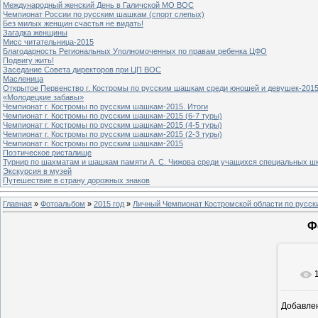
Международный женский День в Галичской МО ВОС
Чемпионат России по русским шашкам (спорт слепых)
Без милых женщин счастья не видать!
Загадка женщины
Мисс читательница-2015
Благодарность Региональных Уполномоченных по правам ребенка ЦФО
Подвигу жить!
Заседание Совета директоров при ЦП ВОС
Масленица
Открытое Первенство г. Костромы по русским шашкам среди юношей и девушек-2015
«Молодецкие забавы»
Чемпионат г. Костромы по русским шашкам-2015. Итоги
Чемпионат г. Костромы по русским шашкам-2015 (6-7 туры)
Чемпионат г. Костромы по русским шашкам-2015 (4-5 туры)
Чемпионат г. Костромы по русским шашкам-2015 (2-3 туры)
Чемпионат г. Костромы по русским шашкам-2015
Поэтическое ристалище
Турнир по шахматам и шашкам памяти А. С. Чижова среди учащихся специальных шк
Экскурсия в музей
Путешествие в страну дорожных знаков
Главная
»
Фотоальбом
»
2015 год
»
Личный Чемпионат Костромской области по русс
Ф
Добавле