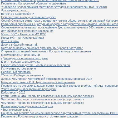
Первенство Костромской области по шахматам
Участие во Всероссийском фестивале эстрадных исполнителей ВОС «Вокал»
До свидания, лето…
Встреча с Кареловой Г.Н.
Путешествие в город необычных музеев
Сергей Ситников встретился с представителями общественных организаций Костром
Реализация программы «Доступная среда» в Государственном архиве новейшей исто
Соревнования по шашкам, посвящённые Дню физкультурника и 863-летию основания 
Летний праздник хорошего настроения
90-лет ВОС в Галичской МО ВОС
Город Буй – ты России частица!
Лето с книгой
Дорога в бассейн открыта!
Фестиваль некоммерческих организаций "Добрая Кострома"
Открытый командный Чемпионат г. Костромы по русским шашкам
Международный День семьи
«Двенадцать стульев» в Костроме
Книги - победители конкурса
Проект «Особым детям – особые книги» завершен
Их чувства острее и ярче
Необычный спектакль
70-летию Победы посвящается
Личный Чемпионат Костромской области по русским шашкам-2015
Блиц-турнир памяти В.Н. Трусова по русским шашкам
Первенство по русским шашкам среди юношей и девушек и областной этап соревно
Успех команды «Костромские берендеи»
Кубок веры - 2015
Итоги Чемпионата России по стоклеточным шашкам (спорт слепых)
Чемпионат России по стоклеточным шашкам (спорт слепых)
Чемпионат России по стоклеточным шашкам (спорт слепых)
Всемирный день здоровья в «Спарте»
«Трогательная» книга
Социальный туризм: всё самое интересное о путешествии группы Костромской РОО
Первенство России по русским и стоклеточным шашкам