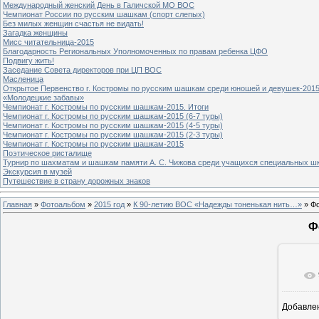
Международный женский День в Галичской МО ВОС
Чемпионат России по русским шашкам (спорт слепых)
Без милых женщин счастья не видать!
Загадка женщины
Мисс читательница-2015
Благодарность Региональных Уполномоченных по правам ребенка ЦФО
Подвигу жить!
Заседание Совета директоров при ЦП ВОС
Масленица
Открытое Первенство г. Костромы по русским шашкам среди юношей и девушек-2015
«Молодецкие забавы»
Чемпионат г. Костромы по русским шашкам-2015. Итоги
Чемпионат г. Костромы по русским шашкам-2015 (6-7 туры)
Чемпионат г. Костромы по русским шашкам-2015 (4-5 туры)
Чемпионат г. Костромы по русским шашкам-2015 (2-3 туры)
Чемпионат г. Костромы по русским шашкам-2015
Поэтическое ристалище
Турнир по шахматам и шашкам памяти А. С. Чижова среди учащихся специальных шк
Экскурсия в музей
Путешествие в страну дорожных знаков
Главная
»
Фотоальбом
»
2015 год
»
К 90-летию ВОС «Надежды тоненькая нить…»
» Фо
Ф
Добавле
8