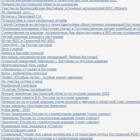
Первенство Костромской области по шахматам
Участие во Всероссийском фестивале эстрадных исполнителей ВОС «Вокал»
До свидания, лето…
Встреча с Кареловой Г.Н.
Путешествие в город необычных музеев
Сергей Ситников встретился с представителями общественных организаций Костром
Реализация программы «Доступная среда» в Государственном архиве новейшей исто
Соревнования по шашкам, посвящённые Дню физкультурника и 863-летию основания 
Летний праздник хорошего настроения
90-лет ВОС в Галичской МО ВОС
Город Буй – ты России частица!
Лето с книгой
Дорога в бассейн открыта!
Фестиваль некоммерческих организаций "Добрая Кострома"
Открытый командный Чемпионат г. Костромы по русским шашкам
Международный День семьи
«Двенадцать стульев» в Костроме
Книги - победители конкурса
Проект «Особым детям – особые книги» завершен
Их чувства острее и ярче
Необычный спектакль
70-летию Победы посвящается
Личный Чемпионат Костромской области по русским шашкам-2015
Блиц-турнир памяти В.Н. Трусова по русским шашкам
Первенство по русским шашкам среди юношей и девушек и областной этап соревно
Успех команды «Костромские берендеи»
Кубок веры - 2015
Итоги Чемпионата России по стоклеточным шашкам (спорт слепых)
Чемпионат России по стоклеточным шашкам (спорт слепых)
Чемпионат России по стоклеточным шашкам (спорт слепых)
Всемирный день здоровья в «Спарте»
«Трогательная» книга
Социальный туризм: всё самое интересное о путешествии группы Костромской РОО
Первенство России по русским и стоклеточным шашкам