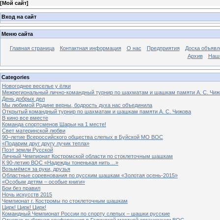
[
Мой сайт
]
Вход на сайт
Меню сайта
Главная страница
Контактная информация
О нас
Предприятия
Доска объявл
Архив
Наш
Categories
Новогоднее веселье у ёлки
Межрегиональный лично-командный турнир по шахматам и шашкам памяти А. С. Чиж
День добрых дел
Мы любимой Родине верны, бодрость духа нас объединила
Открытый командный турнир по шахматам и шашкам памяти А. С. Чижова
В кино все вместе
Команда спортсменов Шарьи на 1 месте!
Свет материнской любви
90–летие Всероссийского общества слепых в Буйской МО ВОС
«Подарим друг другу лучик тепла»
Поэт земли Русской
Личный Чемпионат Костромской области по стоклеточным шашкам
К 90-летию ВОС «Надежды тоненькая нить…»
Возьмёмся за руки, друзья
Областные соревнования по русским шашкам «Золотая осень-2015»
«Особым детям – особые книги»
Бои без правил
Ночь искусств 2015
Чемпионат г. Костромы по стоклеточным шашкам
Цирк! Цирк! Цирк!
Командный Чемпионат России по спорту слепых – шашки русские
Отчетно-выборная конференция в Галичской местной организации ВОС