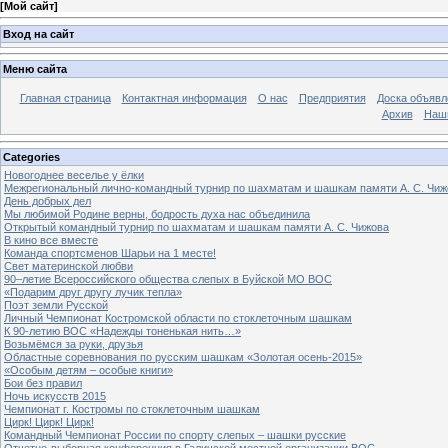
[
Мой сайт
]
Вход на сайт
Меню сайта
Главная страница
Контактная информация
О нас
Предприятия
Доска объявл
Архив
Наш
Categories
Новогоднее веселье у ёлки
Межрегиональный лично-командный турнир по шахматам и шашкам памяти А. С. Чиж
День добрых дел
Мы любимой Родине верны, бодрость духа нас объединила
Открытый командный турнир по шахматам и шашкам памяти А. С. Чижова
В кино все вместе
Команда спортсменов Шарьи на 1 месте!
Свет материнской любви
90–летие Всероссийского общества слепых в Буйской МО ВОС
«Подарим друг другу лучик тепла»
Поэт земли Русской
Личный Чемпионат Костромской области по стоклеточным шашкам
К 90-летию ВОС «Надежды тоненькая нить…»
Возьмёмся за руки, друзья
Областные соревнования по русским шашкам «Золотая осень-2015»
«Особым детям – особые книги»
Бои без правил
Ночь искусств 2015
Чемпионат г. Костромы по стоклеточным шашкам
Цирк! Цирк! Цирк!
Командный Чемпионат России по спорту слепых – шашки русские
Отчетно-выборная конференция в Галичской местной организации ВОС