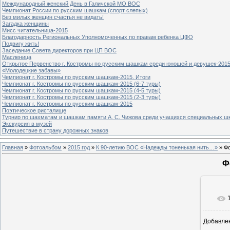
Международный женский День в Галичской МО ВОС
Чемпионат России по русским шашкам (спорт слепых)
Без милых женщин счастья не видать!
Загадка женщины
Мисс читательница-2015
Благодарность Региональных Уполномоченных по правам ребенка ЦФО
Подвигу жить!
Заседание Совета директоров при ЦП ВОС
Масленица
Открытое Первенство г. Костромы по русским шашкам среди юношей и девушек-2015
«Молодецкие забавы»
Чемпионат г. Костромы по русским шашкам-2015. Итоги
Чемпионат г. Костромы по русским шашкам-2015 (6-7 туры)
Чемпионат г. Костромы по русским шашкам-2015 (4-5 туры)
Чемпионат г. Костромы по русским шашкам-2015 (2-3 туры)
Чемпионат г. Костромы по русским шашкам-2015
Поэтическое ристалище
Турнир по шахматам и шашкам памяти А. С. Чижова среди учащихся специальных шк
Экскурсия в музей
Путешествие в страну дорожных знаков
Главная
»
Фотоальбом
»
2015 год
»
К 90-летию ВОС «Надежды тоненькая нить…»
» Фо
Ф
Добавле
7