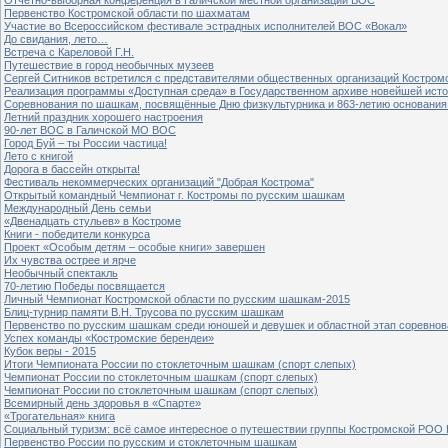
Первенство Костромской области по шахматам
Участие во Всероссийском фестивале эстрадных исполнителей ВОС «Вокал»
До свидания, лето…
Встреча с Кареловой Г.Н.
Путешествие в город необычных музеев
Сергей Ситников встретился с представителями общественных организаций Костром
Реализация программы «Доступная среда» в Государственном архиве новейшей исто
Соревнования по шашкам, посвящённые Дню физкультурника и 863-летию основания 
Летний праздник хорошего настроения
90-лет ВОС в Галичской МО ВОС
Город Буй – ты России частица!
Лето с книгой
Дорога в бассейн открыта!
Фестиваль некоммерческих организаций "Добрая Кострома"
Открытый командный Чемпионат г. Костромы по русским шашкам
Международный День семьи
«Двенадцать стульев» в Костроме
Книги - победители конкурса
Проект «Особым детям – особые книги» завершен
Их чувства острее и ярче
Необычный спектакль
70-летию Победы посвящается
Личный Чемпионат Костромской области по русским шашкам-2015
Блиц-турнир памяти В.Н. Трусова по русским шашкам
Первенство по русским шашкам среди юношей и девушек и областной этап соревно
Успех команды «Костромские берендеи»
Кубок веры - 2015
Итоги Чемпионата России по стоклеточным шашкам (спорт слепых)
Чемпионат России по стоклеточным шашкам (спорт слепых)
Чемпионат России по стоклеточным шашкам (спорт слепых)
Всемирный день здоровья в «Спарте»
«Трогательная» книга
Социальный туризм: всё самое интересное о путешествии группы Костромской РОО
Первенство России по русским и стоклеточным шашкам