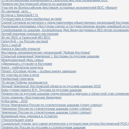
Первенство Костромской области по шахматам
Участие во Всероссийском фестивале эстрадных исполнителей ВОС «Вокал»
До свидания, лето…
Встреча с Кареловой Г.Н.
Путешествие в город необычных музеев
Сергей Ситников встретился с представителями общественных организаций Костром
Реализация программы «Доступная среда» в Государственном архиве новейшей исто
Соревнования по шашкам, посвящённые Дню физкультурника и 863-летию основания 
Летний праздник хорошего настроения
90-лет ВОС в Галичской МО ВОС
Город Буй – ты России частица!
Лето с книгой
Дорога в бассейн открыта!
Фестиваль некоммерческих организаций "Добрая Кострома"
Открытый командный Чемпионат г. Костромы по русским шашкам
Международный День семьи
«Двенадцать стульев» в Костроме
Книги - победители конкурса
Проект «Особым детям – особые книги» завершен
Их чувства острее и ярче
Необычный спектакль
70-летию Победы посвящается
Личный Чемпионат Костромской области по русским шашкам-2015
Блиц-турнир памяти В.Н. Трусова по русским шашкам
Первенство по русским шашкам среди юношей и девушек и областной этап соревно
Успех команды «Костромские берендеи»
Кубок веры - 2015
Итоги Чемпионата России по стоклеточным шашкам (спорт слепых)
Чемпионат России по стоклеточным шашкам (спорт слепых)
Чемпионат России по стоклеточным шашкам (спорт слепых)
Всемирный день здоровья в «Спарте»
«Трогательная» книга
Социальный туризм: всё самое интересное о путешествии группы Костромской РОО
Первенство России по русским и стоклеточным шашкам