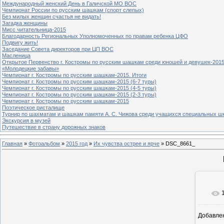
Международный женский День в Галичской МО ВОС
Чемпионат России по русским шашкам (спорт слепых)
Без милых женщин счастья не видать!
Загадка женщины
Мисс читательница-2015
Благодарность Региональных Уполномоченных по правам ребенка ЦФО
Подвигу жить!
Заседание Совета директоров при ЦП ВОС
Масленица
Открытое Первенство г. Костромы по русским шашкам среди юношей и девушек-2015
«Молодецкие забавы»
Чемпионат г. Костромы по русским шашкам-2015. Итоги
Чемпионат г. Костромы по русским шашкам-2015 (6-7 туры)
Чемпионат г. Костромы по русским шашкам-2015 (4-5 туры)
Чемпионат г. Костромы по русским шашкам-2015 (2-3 туры)
Чемпионат г. Костромы по русским шашкам-2015
Поэтическое ристалище
Турнир по шахматам и шашкам памяти А. С. Чижова среди учащихся специальных шк
Экскурсия в музей
Путешествие в страну дорожных знаков
Главная
»
Фотоальбом
»
2015 год
»
Их чувства острее и ярче
» DSC_8661_
Добавле
8