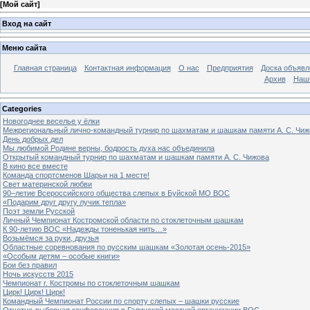
[
Мой сайт
]
Вход на сайт
Меню сайта
Главная страница
Контактная информация
О нас
Предприятия
Доска объявл
Архив
Наш
Categories
Новогоднее веселье у ёлки
Межрегиональный лично-командный турнир по шахматам и шашкам памяти А. С. Чиж
День добрых дел
Мы любимой Родине верны, бодрость духа нас объединила
Открытый командный турнир по шахматам и шашкам памяти А. С. Чижова
В кино все вместе
Команда спортсменов Шарьи на 1 месте!
Свет материнской любви
90–летие Всероссийского общества слепых в Буйской МО ВОС
«Подарим друг другу лучик тепла»
Поэт земли Русской
Личный Чемпионат Костромской области по стоклеточным шашкам
К 90-летию ВОС «Надежды тоненькая нить…»
Возьмёмся за руки, друзья
Областные соревнования по русским шашкам «Золотая осень-2015»
«Особым детям – особые книги»
Бои без правил
Ночь искусств 2015
Чемпионат г. Костромы по стоклеточным шашкам
Цирк! Цирк! Цирк!
Командный Чемпионат России по спорту слепых – шашки русские
Отчетно-выборная конференция в Галичской местной организации ВОС